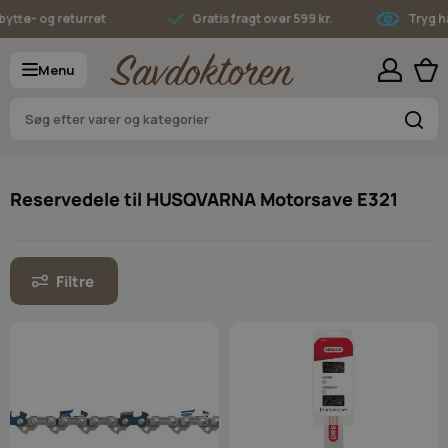
Skip to Content
tte- og returret
Gratis fragt over 599 kr.
Tryg ha
Menu
S
Reservedele til HUSQVARNA Motorsave E321
Filtre