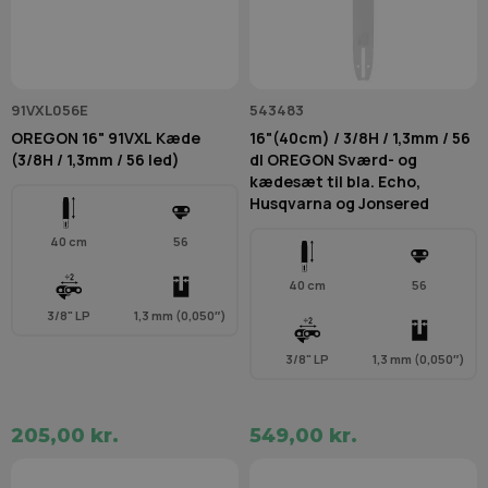
91VXL056E
543483
OREGON 16" 91VXL Kæde
16"(40cm) / 3/8H / 1,3mm / 56
(3/8H / 1,3mm / 56 led)
dl OREGON Sværd- og
kædesæt til bla. Echo,
Husqvarna og Jonsered
40 cm
56
40 cm
56
3/8" LP
1,3 mm (0,050″)
3/8" LP
1,3 mm (0,050″)
205,00 kr.
549,00 kr.