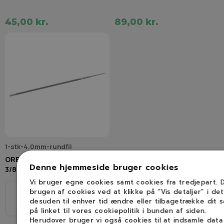
45,00 kr.
89,00 kr.
1-stk-4.0mm-rundfil
OREGON Rundfil (4,0 mm
Denne hjemmeside bruger cookies
3/8H" & 1/4")
Vi bruger egne cookies samt cookies fra tredjepart.
brugen af cookies ved at klikke på ”Vis detaljer” i de
Ø
desuden til enhver tid ændre eller tilbagetrække dit 
1/4", 3/8H
4,0mm
på linket til vores cookiepolitik i bunden af siden.
Herudover bruger vi også cookies til at indsamle dat