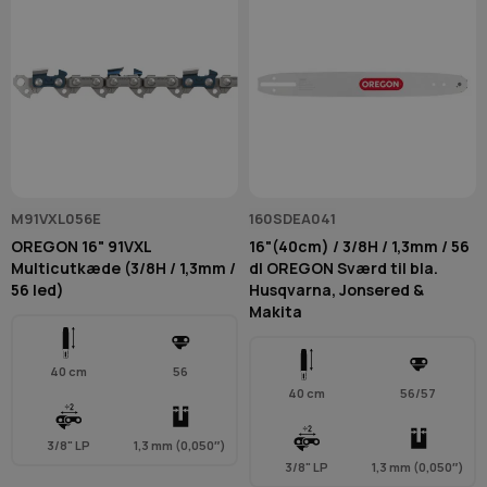
M91VXL056E
160SDEA041
OREGON 16" 91VXL
16"(40cm) / 3/8H / 1,3mm / 56
Multicutkæde (3/8H / 1,3mm /
dl OREGON Sværd til bla.
56 led)
Husqvarna, Jonsered &
Makita
40 cm
56
40 cm
56/57
3/8" LP
1,3 mm (0,050″)
3/8" LP
1,3 mm (0,050″)