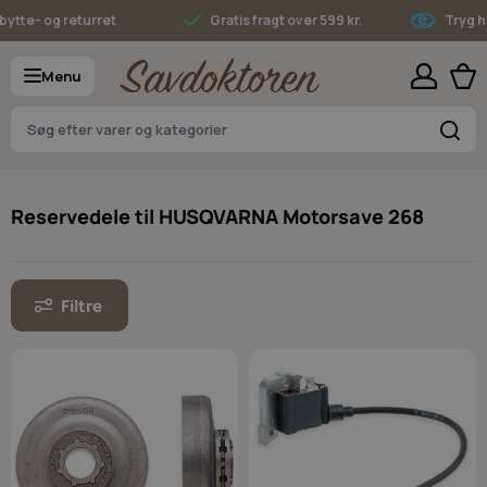
Skip to Content
- og returret
Gratis fragt over 599 kr.
Tryg hande
Menu
S
Reservedele til HUSQVARNA Motorsave 268
Filtre