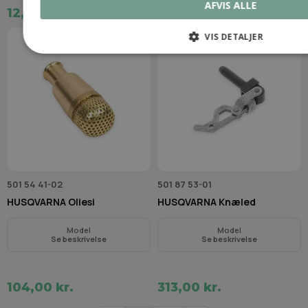
AFVIS ALLE
12,00 kr.
69,00 kr.
VIS DETALJER
501 54 41-02
501 87 53-01
HUSQVARNA Oliesi
HUSQVARNA Knæled
Model
Model
Se beskrivelse
Se beskrivelse
104,00 kr.
313,00 kr.