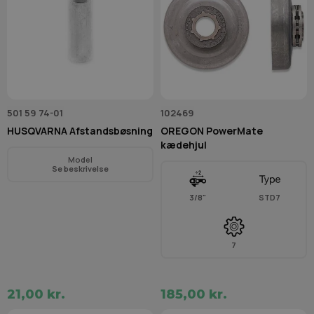
501 59 74-01
102469
HUSQVARNA Afstandsbøsning
OREGON PowerMate
kædehjul
Model
Se beskrivelse
3/8"
STD7
7
21,00 kr.
185,00 kr.