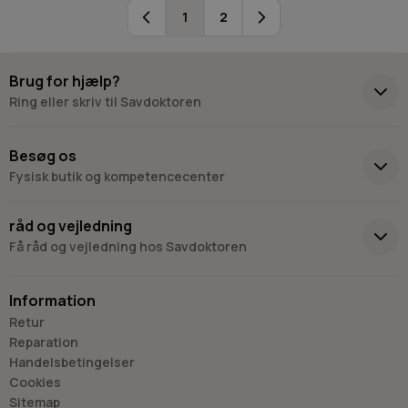
1
2
Du læser i øjeblikket side
Side
Brug for hjælp?
Ring eller skriv til Savdoktoren
+45 98 17 27 33
Besøg os
Fysisk butik og kompetencecenter
Skriv til os
Virkelyst 3
råd og vejledning
9400 Nørresundby
Få råd og vejledning hos Savdoktoren
Hverdage: 8.00-16.00
Lørdag & søndag: Lukket
Information
“Vi bygger vores løsninger på viden, erfaring og faglig indsigt
Retur
- så du kan træffe
Reparation
det rigtige valg, hver gang.
Handelsbetingelser
- Jan “Savdoktoren” Østergaard
Cookies
Sitemap