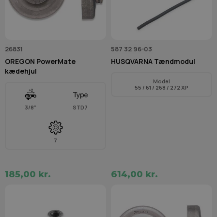
26831
587 32 96-03
OREGON PowerMate
HUSQVARNA Tændmodul
kædehjul
Model
55 / 61 / 268 / 272 XP
3/8"
STD7
7
185,00 kr.
614,00 kr.