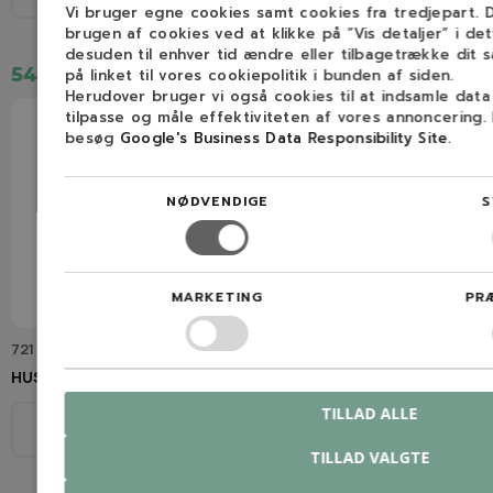
Vi bruger egne cookies samt cookies fra tredjepart.
brugen af cookies ved at klikke på ”Vis detaljer” i de
desuden til enhver tid ændre eller tilbagetrække dit 
54,00 kr.
32,00 kr.
på linket til vores cookiepolitik i bunden af siden.
Herudover bruger vi også cookies til at indsamle dat
tilpasse og måle effektiviteten af vores annoncering.
besøg
Google's Business Data Responsibility Site
.
NØDVENDIGE
S
MARKETING
PR
721 42 52-50
501 67 32-01
HUSQVARNA Rørstift
HUSQVARNA Medbringerpal
TILLAD ALLE
Model
Model
Se beskrivelse
Se beskrivelse
TILLAD VALGTE