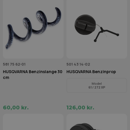
581 75 62-01
501 43 14-02
HUSQVARNA Benzinslange 30
HUSQVARNA Benzinprop
cm
Model
61 / 272 XP
60,00 kr.
126,00 kr.