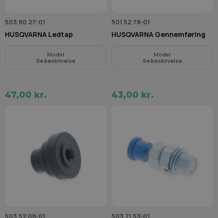
503 80 27-01
501 52 78-01
HUSQVARNA Ledtap
HUSQVARNA Gennemføring
Model
Model
Se beskrivelse
Se beskrivelse
47,00 kr.
43,00 kr.
503 52 08-01
503 71 53-01