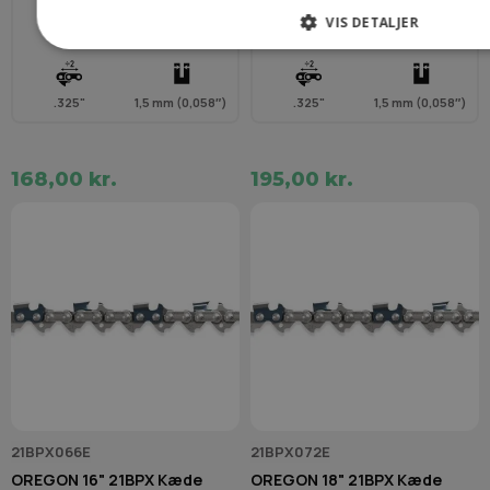
VIS DETALJER
33 cm
56
38 cm
64
.325"
1,5 mm (0,058″)
.325"
1,5 mm (0,058″)
168,00 kr.
195,00 kr.
21BPX066E
21BPX072E
OREGON 16" 21BPX Kæde
OREGON 18" 21BPX Kæde