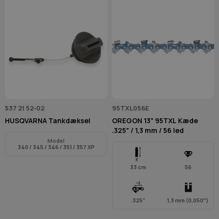
537 21 52‑02
95TXL056E
HUSQVARNA Tankdæksel
OREGON 13" 95TXL Kæde
.325" / 1,3 mm / 56 led
Model
340 / 345 / 346 / 351 / 357 XP
33 cm
56
.325"
1,3 mm (0,050″)