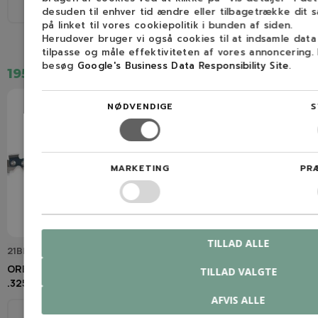
3/8"
1,5 mm (0,058″)
desuden til enhver tid ændre eller tilbagetrække dit 
på linket til vores cookiepolitik i bunden af siden.
7
Herudover bruger vi også cookies til at indsamle dat
tilpasse og måle effektiviteten af vores annoncering.
besøg
Google's Business Data Responsibility Site
.
195,00 kr.
185,00 kr.
NØDVENDIGE
S
MARKETING
PR
TILLAD ALLE
21BPX056E
21BPX064E
OREGON 13" 21BPX Kæde
OREGON 15" 21BPX Kæde
TILLAD VALGTE
.325" / 1,5 mm / 56 led
.325" / 1,5 mm / 64 led
AFVIS ALLE