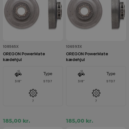
108565X
106593X
OREGON PowerMate
OREGON PowerMate
kædehjul
kædehjul
3/8"
STD7
3/8"
STD7
7
7
185,00 kr.
185,00 kr.