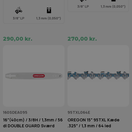
3/8" LP
1,3 mm (0,050″)
3/8" LP
1,3 mm (0,050″)
290,00 kr.
270,00 kr.
160SDEA095
95TXL064E
16"(40cm) / 3/8H / 1,3mm / 56
OREGON 15" 95TXL Kæde
dl DOUBLE GUARD Sværd
.325" / 1,3 mm / 64 led