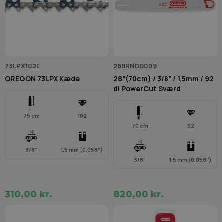
73LPX102E
288RNDD009
OREGON 73LPX Kæde
28"(70cm) / 3/8" / 1,5mm / 92
dl PowerCut Sværd
75 cm
102
70 cm
92
3/8"
1,5 mm (0,058″)
3/8"
1,5 mm (0,058″)
310,00 kr.
820,00 kr.