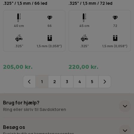
.325" / 1,5 mm / 66 led
.325" / 1,5 mm / 72 led
40 cm
66
45 cm
72
.325"
1,5 mm (0,058″)
.325"
1,5 mm (0,058″)
205,00 kr.
220,00 kr.
1
2
3
4
5
Du læser i øjeblikket side
Side
Side
Side
Side
Brug for hjælp?
Ring eller skriv til Savdoktoren
+45 98 17 27 33
Besøg os
Fysisk butik og kompetencecenter