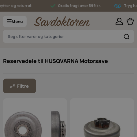
Skip to Content
 og returret
Gratis fragt over 599 kr.
Tryg handel
Menu
S
Reservedele til HUSQVARNA Motorsave
Filtre