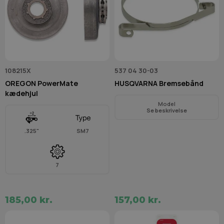
108215X
537 04 30-03
OREGON PowerMate
HUSQVARNA Bremsebånd
kædehjul
Model
Se beskrivelse
.325"
SM7
7
185,00 kr.
157,00 kr.