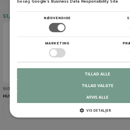
besøg
Google's Business Data Responsibility Site
.
51,00 kr.
93,00 kr.
NØDVENDIGE
S
MARKETING
PR
TILLAD ALLE
TILLAD VALGTE
503 85 66-01
503 89 15-01
HUSQVARNA Tætningsplade
HUSQVARNA Fjeder
AFVIS ALLE
Model
Model
VIS DETALJER
Se beskrivelse
Se beskrivelse