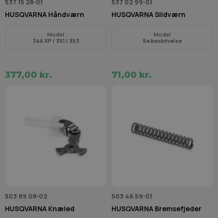
537 15 28-01
537 02 99-01
HUSQVARNA Håndværn
HUSQVARNA Slidværn
Model
Model
346 XP / 351 / 353
Se beskrivelse
377,00 kr.
71,00 kr.
503 89 08-02
503 46 59-01
HUSQVARNA Knæled
HUSQVARNA Bremsefjeder