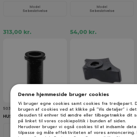
Model
Model
Se beskrivelse
Se beskrivelse
313,00 kr.
54,00 kr.
Denne hjemmeside bruger cookies
Vi bruger egne cookies samt cookies fra tredjepart.
503 85 52-01
537 08 90-01
brugen af cookies ved at klikke på ”Vis detaljer” i de
desuden til enhver tid ændre eller tilbagetrække dit 
HUSQVARNA Styremuffe
HUSQVARNA Slidværn
på linket til vores cookiepolitik i bunden af siden.
Herudover bruger vi også cookies til at indsamle dat
Model
Model
tilpasse og måle effektiviteten af vores annoncering.
Se beskrivelse
Se beskrivelse