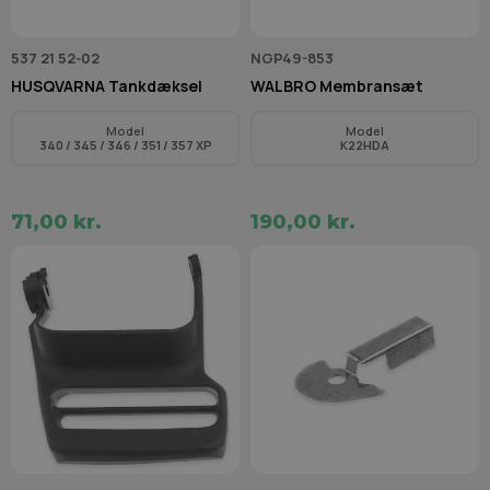
537 21 52‑02
NGP49-853
HUSQVARNA Tankdæksel
WALBRO Membransæt
Model
Model
340 / 345 / 346 / 351 / 357 XP
K22HDA
71,00 kr.
190,00 kr.