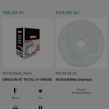
195,00 kr.
549,00 kr.
95TXL064E_PACK
537 09 25-02
OREGON 15" 95TXL 4+1 PAKKE
HUSQVARNA Snorhjul
Model
Se beskrivelse
38 cm
64