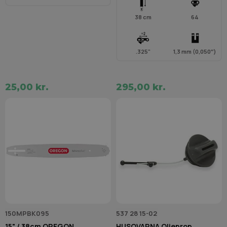
38 cm
64
.325"
1,3 mm (0,050″)
25,00 kr.
295,00 kr.
150MPBK095
537 28 15-02
15" / 38cm OREGON
HUSQVARNA Olieprop