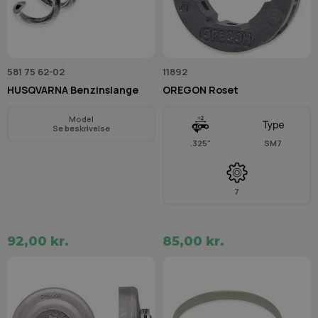
581 75 62-02
11892
HUSQVARNA Benzinslange
OREGON Roset
Model
Se beskrivelse
.325"
SM7
7
92,00 kr.
85,00 kr.