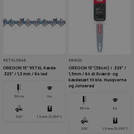
95TXL064E
581620
OREGON 15" 95TXL Kæde
OREGON 15"(38cm) / .325" /
.325" / 1,3 mm / 64 led
1,3mm / 64 dl Sværd- og
kædesæt til bla. Husqvarna
og Jonsered
38 cm
64
38 cm
64
.325"
1,3 mm (0,050″)
.325"
1,3 mm (0,050″)