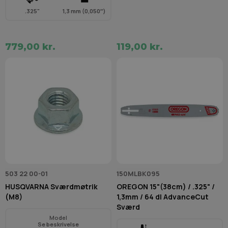
.325"
1,3 mm (0,050″)
779,00 kr.
119,00 kr.
503 22 00-01
150MLBK095
HUSQVARNA Sværdmøtrik
OREGON 15"(38cm) / .325" /
(M8)
1,3mm / 64 dl AdvanceCut
Sværd
Model
Se beskrivelse