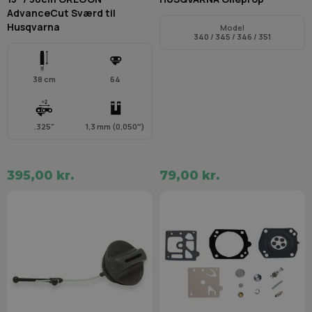
AdvanceCut Sværd til
Husqvarna
Model
340 / 345 / 346 / 351
38 cm
64
.325"
1,3 mm (0,050″)
395,00 kr.
79,00 kr.