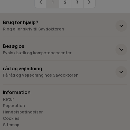
1
2
3
Du læser i øjeblikket side
Side
Side
Brug for hjælp?
Ring eller skriv til Savdoktoren
+45 98 17 27 33
Besøg os
Fysisk butik og kompetencecenter
Skriv til os
Virkelyst 3
råd og vejledning
9400 Nørresundby
Få råd og vejledning hos Savdoktoren
Hverdage: 8.00-16.00
Lørdag & søndag: Lukket
Information
“Vi bygger vores løsninger på viden, erfaring og faglig indsigt
Retur
- så du kan træffe
Reparation
det rigtige valg, hver gang.
Handelsbetingelser
- Jan “Savdoktoren” Østergaard
Cookies
Sitemap