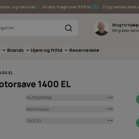
bytte- og returret
Gratis fragt over 599 kr.
Tryg handel med 
Søg
Brug for hjælp
Ring eller skri
v
Brands
Hjem og fritid
Reservedele
pere
for Batterimaskiner
submenu for Have
Toggle submenu for Skov
Toggle submenu for Brands
Toggle submenu for Hjem og fritid
400 EL
otorsave 1400 EL