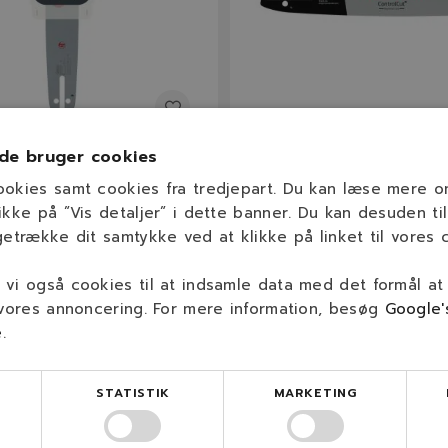
138PXLBK095
de bruger cookies
/ .325" / 1,5mm / 56 dl
13" (33cm) / .325" / 1,5mm 
ookies samt cookies fra tredjepart. Du kan læse mere 
værd- og kædesæt til
ControlCut Sværd
ikke på ”Vis detaljer” i dette banner. Du kan desuden til
qvarna og Jonsered
getrække dit samtykke ved at klikke på linket til vores c
1,5 mm
vi også cookies til at indsamle data med det formål at
56
.325"
33 cm
56
.325"
(0,058″)
 vores annoncering. For mere information, besøg
Google'
e
.
 kr.
275,00 kr.
På lager
På lage
STATISTIK
MARKETING