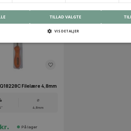
LLE
TILLAD VALGTE
TIL
VIS DETALJER
18228C Filelære 4,8mm
Ø
5"
4,8mm
kr.
På lager