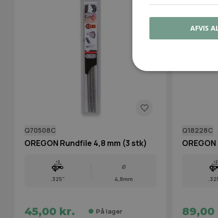
AFVIS A
Q70508C
Q18228C
OREGON Rundfile 4,8 mm (3 stk)
OREGON Q
Ø
.325"
4,8mm
.32
45,00 kr.
89,00 
På lager