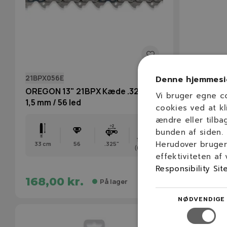
21BPX056E
543479
Denne hjemmesi
OREGON 13" 21BPX Kæde .325" /
13"(33cm) 
Vi bruger egne c
1,5 mm / 56 led
OREGON S
cookies ved at kl
bla. Hus
ændre eller tilba
bunden af siden.
1,5 mm
Herudover bruger 
33 cm
56
.325"
33 cm
(0,058″)
effektiviteten af
Responsibility Sit
168,00 kr.
549,00
På lager
NØDVENDIGE