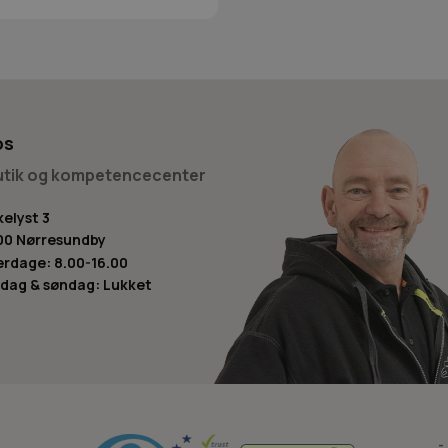
os
butik og kompetencecenter
kelyst 3
00 Nørresundby
rdage: 8.00-16.00
dag & søndag: Lukket
-