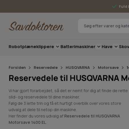
Skip to Content
Fuld 
Robotplæneklippere
Batterimaskiner
Have
Sko
Toggle submenu for Robotplæneklip
Toggle submenu 
Toggle 
Forsiden
Reservedele
HUSQVARNA
Motorsave
1
Reservedele til HUSQVARNA M
Vi har gjort forarbejdet, så det er nemt for dig at finde de rette
slid- og reservedele til dine maskiner.
Følg de 3 lette trin og få et hurtigt overblik over vores store
udvalg at dele til netop din maskine.
Her finder du vores udvalg af
Reservedele til HUSQVARNA
Motorsave 1400 EL
.