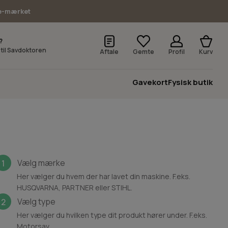
e-mærket
?
v til Savdoktoren
Aftale
Gemte
Profil
Kurv
Gavekort
Fysisk butik
Vælg mærke
1
Her vælger du hvem der har lavet din maskine. F.eks.
HUSQVARNA, PARTNER eller STIHL.
Vælg type
2
Her vælger du hvilken type dit produkt hører under. F.eks.
Motorsav.