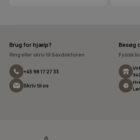
Brug for hjælp?
Besøg 
Ring eller skriv til Savdoktoren
Fysisk 
Vir
+45 98 17 27 33
94
Hve
Skriv til os
Lør