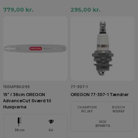
779,00 kr.
295,00 kr.
150MPBK095
77-307-1
15" / 38cm OREGON
OREGON 77-307-1 Tændrør
AdvanceCut Sværd til
Husqvarna
CHAMPION
BOSCH
RCJ6Y
WSR6F
NGK
BPMR7A
38 cm
64