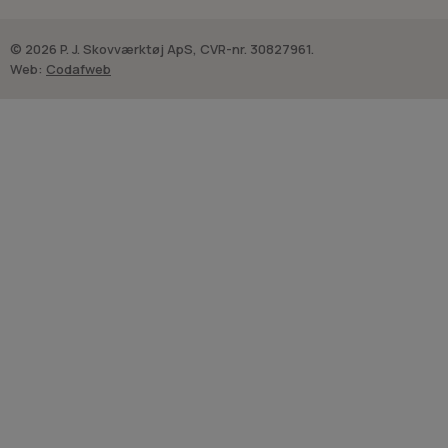
© 2026 P. J. Skovværktøj ApS, CVR-nr. 30827961.
Web:
Codafweb