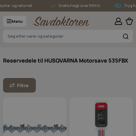
Skip to Content
tte- og returret
Gratis fragt over 599 kr.
Tryg ha
Menu
S
Reservedele til HUSQVARNA Motorsave 535FBX
Filtre