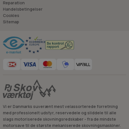
- så du kan træffe
Reparation
det rigtige valg, hver gang.
Handelsbetingelser
- Jan “Savdoktoren” Østergaard
Cookies
Sitemap
Råd og vejledning
Vi er Danmarks suverænt mest velassorterede forretning
med professionelt udstyr, reservedele og sliddele til alle
slags motoriserede skovningsredskaber - fra de mindste
motorsave til de største mekaniserede skovningsmaskiner.