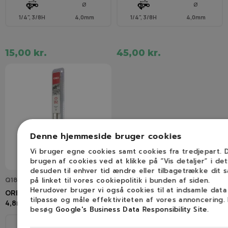
Ø
Ø
1/4", 3/8H
4,0mm
1/4", 3/8H
4,0mm
15,00 kr.
45,00 kr.
Denne hjemmeside bruger cookies
Vi bruger egne cookies samt cookies fra tredjepart.
brugen af cookies ved at klikke på ”Vis detaljer” i de
desuden til enhver tid ændre eller tilbagetrække dit 
Q18228C
på linket til vores cookiepolitik i bunden af siden.
Herudover bruger vi også cookies til at indsamle dat
OREGON Q18228C Filelære
tilpasse og måle effektiviteten af vores annoncering.
4,8mm
besøg
Google's Business Data Responsibility Site
.