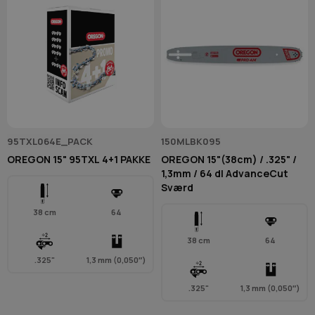
95TXL064E_PACK
150MLBK095
OREGON 15" 95TXL 4+1 PAKKE
OREGON 15"(38cm) / .325" /
1,3mm / 64 dl AdvanceCut
Sværd
38 cm
64
38 cm
64
.325"
1,3 mm (0,050″)
.325"
1,3 mm (0,050″)