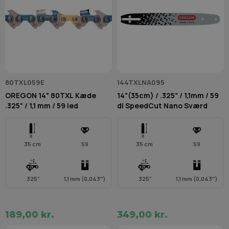
80TXL059E
144TXLNA095
OREGON 14" 80TXL Kæde
14"(35cm) / .325" / 1,1mm / 59
.325" / 1,1 mm / 59 led
dl SpeedCut Nano Sværd
35 cm
59
35 cm
59
.325"
1,1 mm (0,043″)
.325"
1,1 mm (0,043″)
189,00 kr.
349,00 kr.