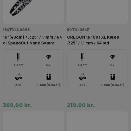
164TXLNA095
80TXL064E
16"(40cm) / .325" / 1,1mm / 64
OREGON 16" 80TXL Kæde
dl SpeedCut Nano Sværd
.325" / 1,1 mm / 64 led
40 cm
64
40 cm
64
.325"
1,1 mm (0,043″)
.325"
1,1 mm (0,043″)
369,00 kr.
219,00 kr.