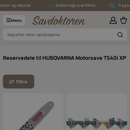
Skip to Content
tte- og returret
Gratis fragt over 599 kr.
Tryg ha
Menu
S
Reservedele til HUSQVARNA Motorsave T540i XP
Filtre