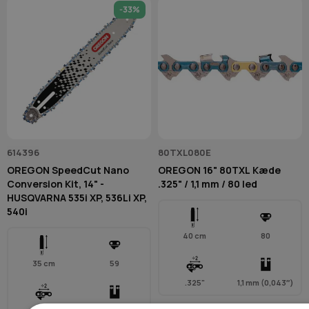
-33%
614396
80TXL080E
OREGON SpeedCut Nano
OREGON 16" 80TXL Kæde
Conversion Kit, 14" -
.325" / 1,1 mm / 80 led
HUSQVARNA 535i XP, 536Li XP,
540i
40 cm
80
35 cm
59
.325"
1,1 mm (0,043″)