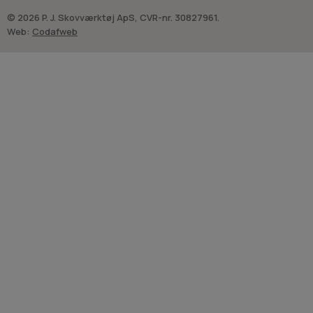
© 2026 P. J. Skovværktøj ApS, CVR-nr. 30827961.
Web:
Codafweb