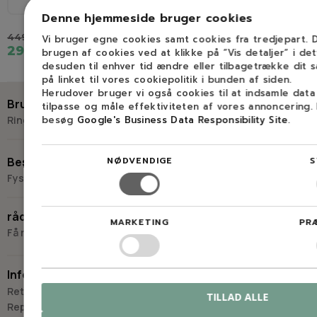
.325"
1,1 mm (0,043″)
Denne hjemmeside bruger cookies
449,00 kr.
Vi bruger egne cookies samt cookies fra tredjepart.
299,00 kr.
272,00 kr.
brugen af cookies ved at klikke på ”Vis detaljer” i de
desuden til enhver tid ændre eller tilbagetrække dit 
på linket til vores cookiepolitik i bunden af siden.
Herudover bruger vi også cookies til at indsamle dat
Brug for hjælp?
tilpasse og måle effektiviteten af vores annoncering.
besøg
Google's Business Data Responsibility Site
.
Ring eller skriv til Savdoktoren
+45 98 17 27 33
NØDVENDIGE
S
Besøg os
Fysisk butik og kompetencecenter
Skriv til os
Virkelyst 3
råd og vejledning
9400 Nørresundby
MARKETING
PR
Få råd og vejledning hos Savdoktoren
Hverdage: 8.00-16.00
Lørdag & søndag: Lukket
Information
“Vi bygger vores løsninger på viden, erfaring og faglig indsigt
Retur
TILLAD ALLE
- så du kan træffe
Reparation