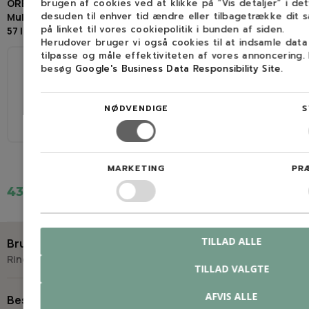
OREGON 16" 91VXL
brugen af cookies ved at klikke på ”Vis detaljer” i de
16"(40cm) / 3/8H / 1,3mm / 56
desuden til enhver tid ændre eller tilbagetrække dit 
Multicutkæde (3/8H / 1,3mm /
dl OREGON Sværd- og
på linket til vores cookiepolitik i bunden af siden.
57 led)
kædesæt til bla. Echo,
Herudover bruger vi også cookies til at indsamle dat
Husqvarna og Jonsered
tilpasse og måle effektiviteten af vores annoncering.
besøg
Google's Business Data Responsibility Site
.
40 cm
57
40 cm
56
NØDVENDIGE
S
3/8" LP
1,3 mm (0,050″)
3/8" LP
1,3 mm (0,050″)
MARKETING
PR
437,19 kr.
549,00 kr.
TILLAD ALLE
Brug for hjælp?
Ring eller skriv til Savdoktoren
TILLAD VALGTE
+45 98 17 27 33
AFVIS ALLE
Besøg os