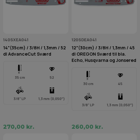
140SXEA041
120SDEA041
14"(35cm) / 3/8H / 1,3mm / 52
12"(30cm) / 3/8H / 1,3mm / 45
dl AdvanceCut Sværd
dl OREGON Sværd til bla.
Echo, Husqvarna og Jonsered
35 cm
52
30 cm
45
3/8" LP
1,3 mm (0,050″)
3/8" LP
1,3 mm (0,050″)
270,00 kr.
260,00 kr.