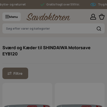
Skip to Content
tte- og returret
Gratis fragt over 599 kr.
Tryg han
Menu
S
Sværd og Kæder til SHINDAIWA Motorsave
EYB120
Filtre