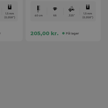
1,5 mm
1,5 mm
40 cm
66
.325"
(0,058″)
(0,058″)
205,00 kr.
r
På lager