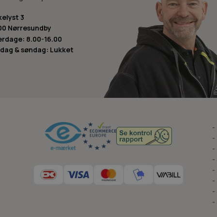
kelyst 3
00 Nørresundby
rdage: 8.00-16.00
dag & søndag: Lukket
-
-
-
-
-
-
-
-