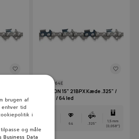
21BPX064E
.325" /
OREGON 15" 21BPX Kæde .325" /
1,5 mm / 64 led
om brugen af
 enhver tid
ookiepolitik i
1,5 mm
1,5 mm
38 cm
64
.325"
(0,058″)
(0,058″)
 tilpasse og måle
s Business Data