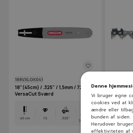
188VXLGK041
21BPX052
Denne hjemmesi
18"(45cm) / .325" / 1,5mm / 72 dl
OREGON 1
VersaCut Sværd
mm / 52 l
Vi bruger egne c
cookies ved at kl
ændre eller tilba
1,5 mm
bunden af siden.
45 cm
72
.325"
28 cm
(0,058″)
Herudover bruger 
effektiviteten af