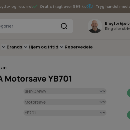
bytte- og returret
Gratis fragt over 599 kr.
Tryg handel med 
Søg
Brug for hjælp
Ring eller skri
v
Brands
Hjem og fritid
Reservedele
pere
for Batterimaskiner
submenu for Have
Toggle submenu for Skov
Toggle submenu for Brands
Toggle submenu for Hjem og fritid
701
A Motorsave YB701