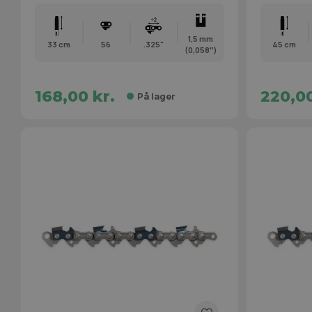
1,5 mm
33 cm
56
.325"
45 cm
(0,058″)
168,00 kr.
220,00
På lager