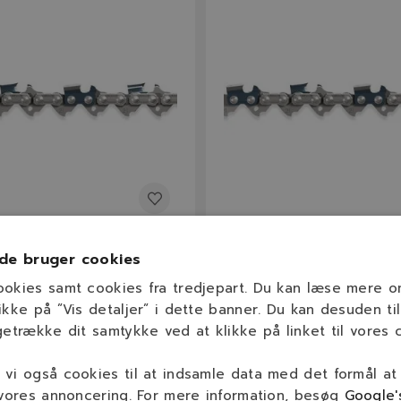
E
21BPX066E
de bruger cookies
1" 21BPX Kæde .325" / 1,5
OREGON 16" 21BPX Kæde 
ed
1,5 mm / 66 led
ookies samt cookies fra tredjepart. Du kan læse mere 
ikke på ”Vis detaljer” i dette banner. Du kan desuden til
getrække dit samtykke ved at klikke på linket til vores c
1,5 mm
52
.325"
40 cm
66
.325"
(0,058″)
vi også cookies til at indsamle data med det formål at
 vores annoncering. For mere information, besøg
Google'