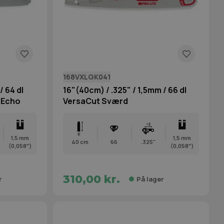
168VXLGK041
/ 64 dl
16"(40cm) / .325" / 1,5mm / 66 dl
. Echo
VersaCut Sværd
1,5 mm
1,5 mm
40 cm
66
.325"
(0,058″)
(0,058″)
310,00 kr.
r
På lager