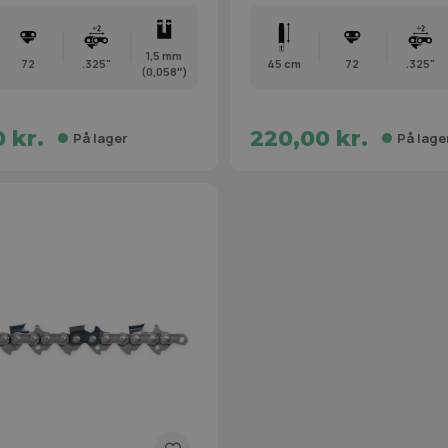
1,5 mm
72
.325"
45 cm
72
.325"
(0,058″)
 kr.
220,00 kr.
På lager
På lage