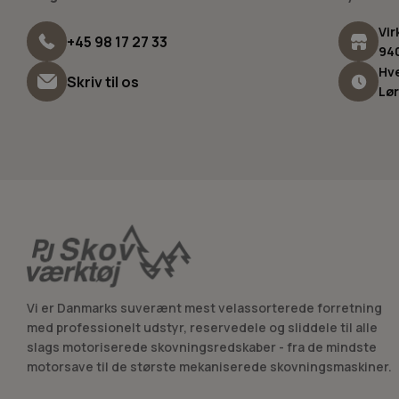
Vir
+45 98 17 27 33
94
Hve
Skriv til os
Lør
Vi er Danmarks suverænt mest velassorterede forretning
med professionelt udstyr, reservedele og sliddele til alle
slags motoriserede skovningsredskaber - fra de mindste
motorsave til de største mekaniserede skovningsmaskiner.