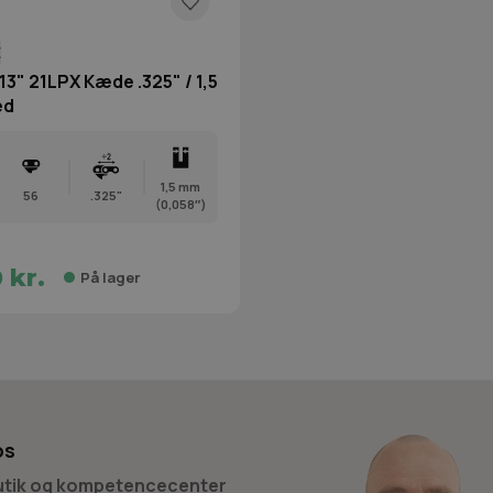
E
3" 21LPX Kæde .325" / 1,5
ed
1,5 mm
56
.325"
(0,058″)
 kr.
På lager
os
butik og kompetencecenter