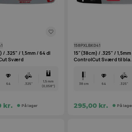
41
158PXLBK041
 / .325" / 1,5mm / 64 dl
15"(38cm) / .325" / 1,5mm 
Cut Sværd
ControlCut Sværd til bla
1,5 mm
64
.325"
38 cm
64
.325"
(0,058″)
 kr.
295,00 kr.
På lager
På lage