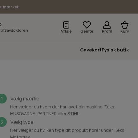
e-mærket
?
v til Savdoktoren
Aftale
Gemte
Profil
Kurv
Gavekort
Fysisk butik
Vælg mærke
1
Her vælger du hvem der har lavet din maskine. F.eks.
HUSQVARNA, PARTNER eller STIHL.
Vælg type
2
Her vælger du hvilken type dit produkt hører under. F.eks.
Motorsav.