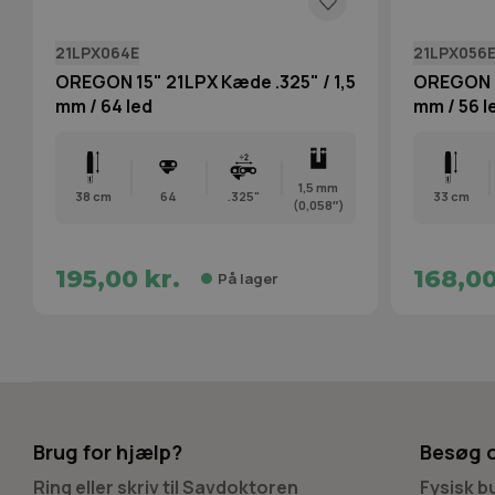
21LPX064E
21LPX056
OREGON 15" 21LPX Kæde .325" / 1,5
OREGON 1
mm / 64 led
mm / 56 l
1,5 mm
38 cm
64
.325"
33 cm
(0,058″)
195,00 kr.
168,00
På lager
Brug for hjælp?
Besøg 
Ring eller skriv til Savdoktoren
Fysisk 