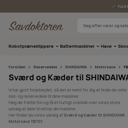
Skip to Content
Fuld 
Robotplæneklippere
Batterimaskiner
Have
Sko
Toggle submenu for Robotplæneklip
Toggle submenu 
Toggle 
Forsiden
Reservedele
SHINDAIWA
Motorsave
YB
Sværd og Kæder til SHINDAIW
Vi har gjort forarbejdet, så det er nemt for dig at finde de rette
slid- og reservedele til dine maskiner.
Følg de 3 lette trin og få et hurtigt overblik over vores store
udvalg at dele til netop din maskine.
Her finder du vores udvalg af
Sværd og Kæder til SHINDAIWA
Motorsave YB701
.