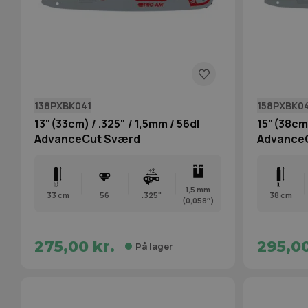
138PXBK041
158PXBK0
13"(33cm) / .325" / 1,5mm / 56dl
15"(38cm)
AdvanceCut Sværd
Advance
1,5 mm
33 cm
56
.325"
38 cm
(0,058″)
275,00 kr.
295,00
På lager