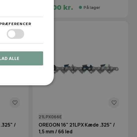
195,00 kr.
r
På lager
PRÆFERENCER
LAD ALLE
21LPX066E
.325" /
OREGON 16" 21LPX Kæde .325" /
1,5 mm / 66 led