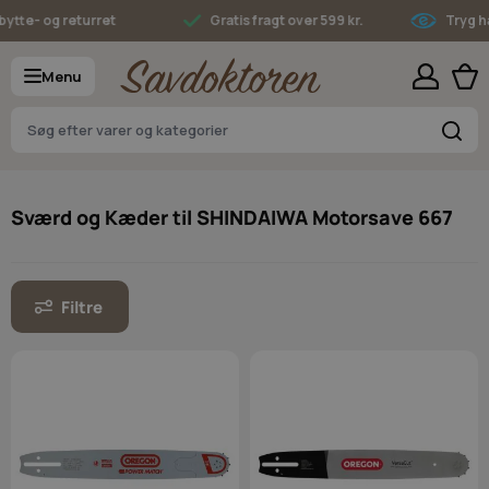
Skip to Content
tte- og returret
Gratis fragt over 599 kr.
Tryg han
Menu
S
Sværd og Kæder til SHINDAIWA Motorsave 667
Filtre