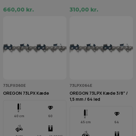
660,00 kr.
310,00 kr.
73LPX060E
73LPX064E
OREGON 73LPX Kæde
OREGON 73LPX Kæde 3/8" /
1,5 mm / 64 led
40 cm
60
45 cm
64