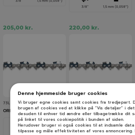
3/8"
1,5 mm (0,058″)
3/8"
1,5 mm (0,058″)
205,00 kr.
220,00 kr.
Denne hjemmeside bruger cookies
Vi bruger egne cookies samt cookies fra tredjepart.
73LPX068E
73LPX072E
brugen af cookies ved at klikke på ”Vis detaljer” i de
OREGON 73LPX Kæde
OREGON 20" 73LPX Kæde
desuden til enhver tid ændre eller tilbagetrække dit 
3/8" / 1,5 mm / 72 led
på linket til vores cookiepolitik i bunden af siden.
Herudover bruger vi også cookies til at indsamle dat
tilpasse og måle effektiviteten af vores annoncering.
45 cm
68