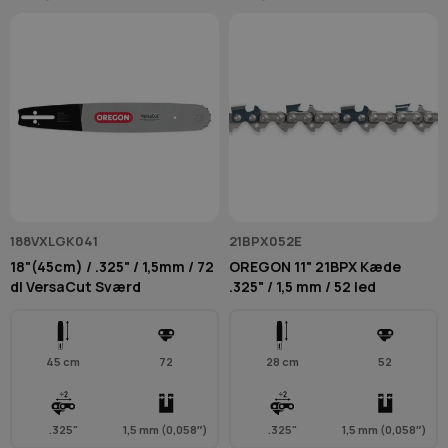
188VXLGK041
21BPX052E
18"(45cm) / .325" / 1,5mm / 72
OREGON 11" 21BPX Kæde
dl VersaCut Sværd
.325" / 1,5 mm / 52 led
45 cm
72
28 cm
52
.325"
1,5 mm (0,058″)
.325"
1,5 mm (0,058″)