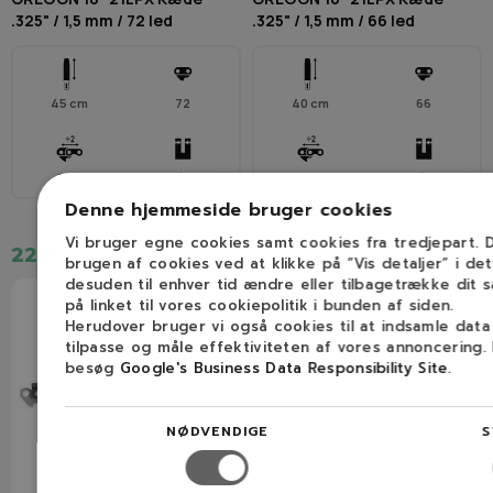
.325" / 1,5 mm / 72 led
.325" / 1,5 mm / 66 led
45 cm
72
40 cm
66
.325"
1,5 mm (0,058″)
.325"
1,5 mm (0,058″)
Denne hjemmeside bruger cookies
Vi bruger egne cookies samt cookies fra tredjepart.
220,00 kr.
205,00 kr.
brugen af cookies ved at klikke på ”Vis detaljer” i de
desuden til enhver tid ændre eller tilbagetrække dit 
på linket til vores cookiepolitik i bunden af siden.
Herudover bruger vi også cookies til at indsamle dat
tilpasse og måle effektiviteten af vores annoncering.
besøg
Google's Business Data Responsibility Site
.
NØDVENDIGE
S