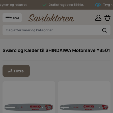
Skip to Content
te- og returret
Gratis fragt over 599 kr.
Tryg hand
Menu
S
Sværd og Kæder til SHINDAIWA Motorsave YB501
Filtre