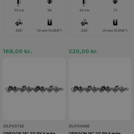
33 cm
56
45 cm
72
.325"
1,5 mm (0,058″)
.325"
1,5 mm (0,058″)
168,00 kr.
220,00 kr.
21LPX072E
21LPX066E
OREGON 18" 21LPX Kæde
OREGON 16" 21LPX Kæde