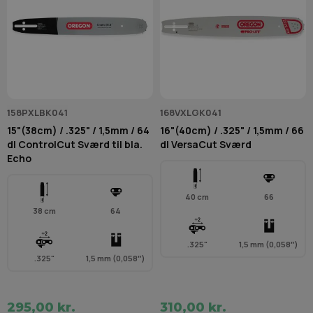
158PXLBK041
168VXLGK041
15"(38cm) / .325" / 1,5mm / 64
16"(40cm) / .325" / 1,5mm / 66
dl ControlCut Sværd til bla.
dl VersaCut Sværd
Echo
40 cm
66
38 cm
64
.325"
1,5 mm (0,058″)
.325"
1,5 mm (0,058″)
295,00 kr.
310,00 kr.