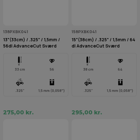
138PXBK041
158PXBK041
13"(33cm) / .325" / 1,5mm /
15"(38cm) / .325" / 1,5mm / 64
56dl AdvanceCut Sværd
dl AdvanceCut Sværd
33 cm
56
38 cm
64
.325"
1,5 mm (0,058″)
.325"
1,5 mm (0,058″)
275,00 kr.
295,00 kr.