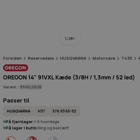
1/2
Forsiden
Reservedele
HUSQVARNA
Motorsave
T435
OREGON 14" 91VXL Kæde (3/8H / 1,3mm / 52 led)
Varenr.:
91VXL052E
Passer til
HUSQVARNA
H37
576 93 65-52
På fjernlager:
1-5 hverdage
På lager i butik:
Ring og bekræft
Hobby
Semi
Pro