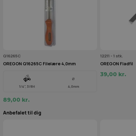
Indsend anmeldelse
Q16265C
12211 - 1 stk.
OREGON Q16265C Filelære 4,0mm
OREGON Fladfil
39,00 kr.
Ø
1/4", 3/8H
4,0mm
89,00 kr.
Anbefalet til dig