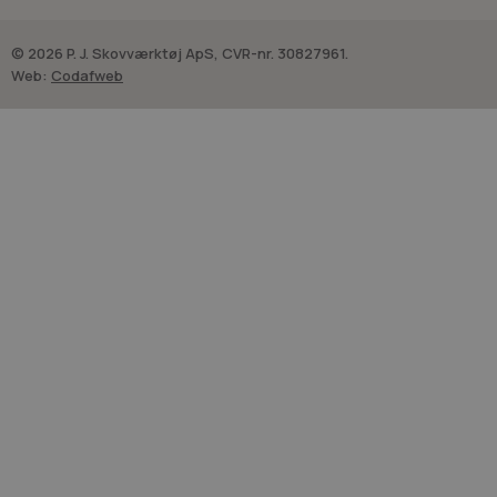
© 2026 P. J. Skovværktøj ApS, CVR-nr. 30827961.
Web:
Codafweb