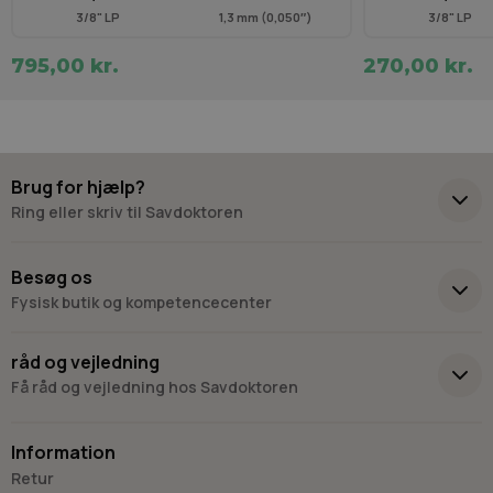
3/8" LP
1,3 mm (0,050″)
3/8" LP
795,00 kr.
270,00 kr.
Brug for hjælp?
Ring eller skriv til Savdoktoren
+45 98 17 27 33
Besøg os
Fysisk butik og kompetencecenter
Skriv til os
Virkelyst 3
råd og vejledning
9400 Nørresundby
Få råd og vejledning hos Savdoktoren
Hverdage: 8.00-16.00
Lørdag & søndag: Lukket
Information
“Vi bygger vores løsninger på viden, erfaring og faglig indsigt
Retur