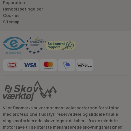
- så du kan træffe
Reparation
det rigtige valg, hver gang.
Handelsbetingelser
- Jan “Savdoktoren” Østergaard
Cookies
Sitemap
Råd og vejledning
Vi er Danmarks suverænt mest velassorterede forretning
med professionelt udstyr, reservedele og sliddele til alle
slags motoriserede skovningsredskaber - fra de mindste
motorsave til de største mekaniserede skovningsmaskiner.