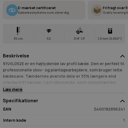
E-mærket certificeret
Fri fragt over 5
Køberbeskyttelse som sikrer dig.
Gratis levering 
35 cm
52
3/8" LP
1,3 mm (0,050″)
Beskrivelse
91VXL052E er en højtydende lav profil kæde. Den er perfekt til
professionelle skov- og plantagearbejdere, som bruger lette
kædesave. Tændernes øverste dele er 33% længere end
standard 91 tænder. Lavt vibrerende, semi-mejseltænder
giver en mere offensiv skæreflade med en venligere
Læs mere
slibeprofil, der holder sig skarp længe.
Specifikationer
EAN
5400182896241
Egenskaber
Intern kode
1
LubriTec sørger for, at din kæde og sværd hele tiden er