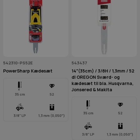
542310-PS52E
543437
PowerSharp Kædesæt
14"(35cm) / 3/8H / 1,3mm / 52
dl OREGON Sværd- og
kædesæt til bla. Husqvarna,
Jonsered & Makita
35 cm
52
35 cm
52
3/8" LP
1,3 mm (0,050″)
3/8" LP
1,3 mm (0,050″)