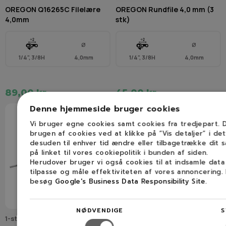
OREGON Q16265C Filelære
OREGON Rundfile 4,0 mm (3
4,0mm
stk)
Ø
Ø
1/4", 3/8H
4,0mm
1/4", 3/8H
4,0mm
89,00 kr.
45,00 kr.
Denne hjemmeside bruger cookies
Vi bruger egne cookies samt cookies fra tredjepart.
brugen af cookies ved at klikke på ”Vis detaljer” i de
desuden til enhver tid ændre eller tilbagetrække dit 
på linket til vores cookiepolitik i bunden af siden.
Herudover bruger vi også cookies til at indsamle dat
tilpasse og måle effektiviteten af vores annoncering.
besøg
Google's Business Data Responsibility Site
.
NØDVENDIGE
S
1-stk-4.0mm-rundfil