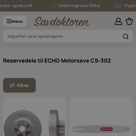
Skip to Content
te- og returret
Gratis fragt over 599 kr.
Tryg han
Menu
S
Reservedele til ECHO Motorsave CS-302
Filtre