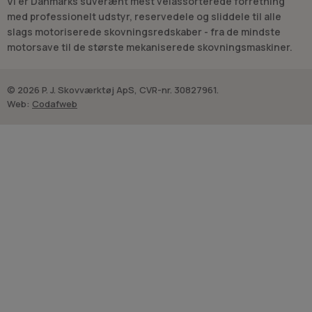
Vi er Danmarks suverænt mest velassorterede forretning
med professionelt udstyr, reservedele og sliddele til alle
slags motoriserede skovningsredskaber - fra de mindste
motorsave til de største mekaniserede skovningsmaskiner.
© 2026 P. J. Skovværktøj ApS, CVR-nr. 30827961.
Web:
Codafweb