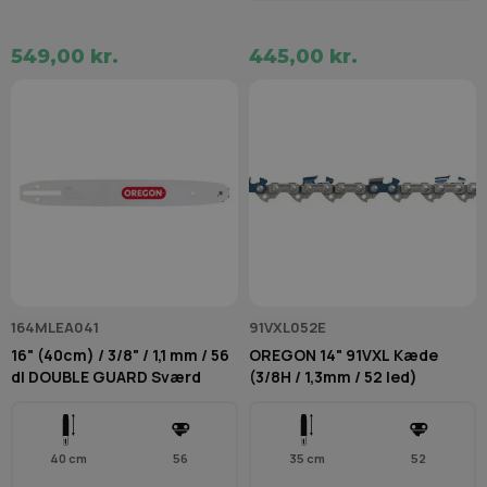
549,00 kr.
445,00 kr.
164MLEA041
91VXL052E
16" (40cm) / 3/8" / 1,1 mm / 56
OREGON 14" 91VXL Kæde
dl DOUBLE GUARD Sværd
(3/8H / 1,3mm / 52 led)
40 cm
56
35 cm
52