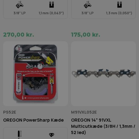
3/8" LP
1,1 mm (0,043″)
3/8" LP
1,3 mm (0,050″)
270,00 kr.
175,00 kr.
PS52E
M91VXL052E
OREGON PowerSharp Kæde
OREGON 14" 91VXL
Multicutkæde (3/8H / 1,3mm /
52 led)