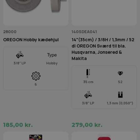
28000
140SDEA041
OREGON Hobby kædehjul
14"(35cm) / 3/8H / 1,3mm / 52
dl OREGON Sværd til bla.
Husqvarna, Jonsered &
Makita
3/8" LP
Hobby
35 cm
52
6
3/8" LP
1,3 mm (0,050″)
185,00 kr.
279,00 kr.