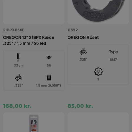
21BPX056E
11892
OREGON 13" 21BPX Kæde
OREGON Roset
.325" / 1,5 mm / 56 led
.325"
SM7
33 cm
56
7
.325"
1,5 mm (0,058″)
168,00 kr.
85,00 kr.