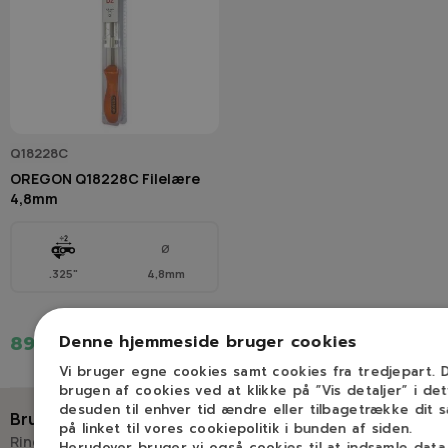
Q18228C
OREGON Q18228C Filelære
4,8mm
Ø
.325"
4,8mm
Denne hjemmeside bruger cookies
89,00 kr.
Vi bruger egne cookies samt cookies fra tredjepart.
brugen af cookies ved at klikke på ”Vis detaljer” i de
desuden til enhver tid ændre eller tilbagetrække dit 
Brug for hjælp?
på linket til vores cookiepolitik i bunden af siden.
Ring eller skriv til Savdoktoren
Herudover bruger vi også cookies til at indsamle dat