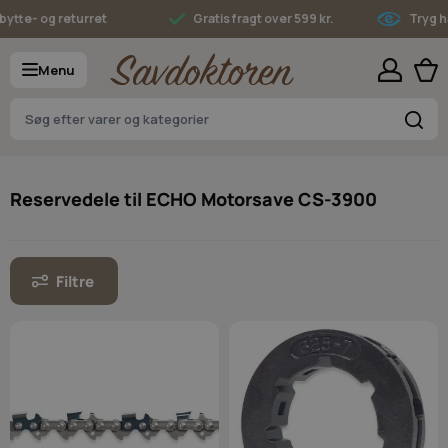
Skip to Content
ytte- og returret
Gratis fragt over 599 kr.
Tryg ha
Menu
S
Reservedele til ECHO Motorsave CS-3900
Filtre