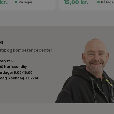
kr.
15,00 kr.
På lager
På lage
os
butik og kompetencecenter
kelyst 3
00 Nørresundby
rdage: 8.00-16.00
dag & søndag: Lukket