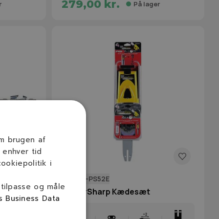
279,00 kr.
r
På lager
om brugen af
 enhver tid
ookiepolitik i
542310-PS52E
 tilpasse og måle
(3/8H /
PowerSharp Kædesæt
s Business Data