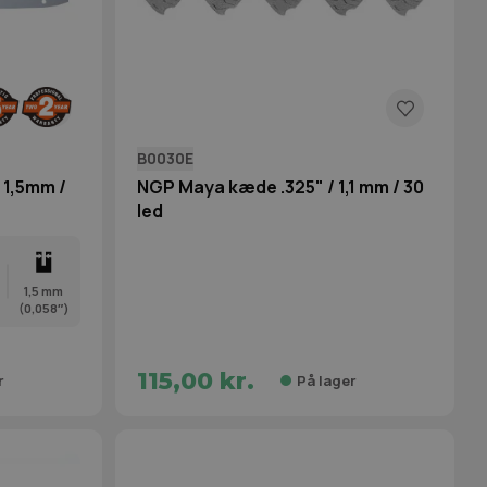
B0030E
 1,5mm /
NGP Maya kæde .325" / 1,1 mm / 30
led
1,5 mm
(0,058″)
115,00 kr.
r
På lager