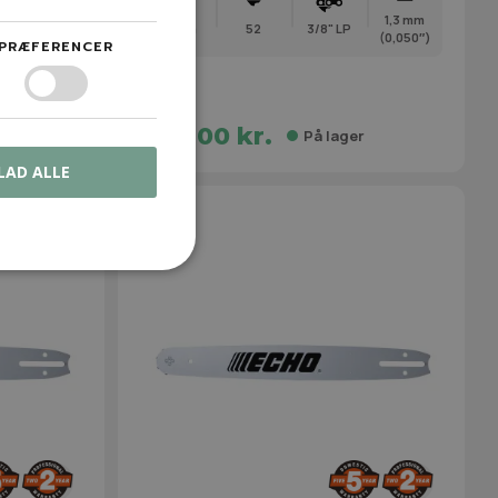
1,3 mm
35 cm
52
3/8" LP
(0,050″)
1,3 mm
PRÆFERENCER
(0,050″)
549,00 kr.
r
På lager
LAD ALLE