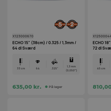
X123000670
X1250004
ECHO 15" (38cm) / 0.325 / 1,3mm /
ECHO 18" 
64 dl Sværd
72 dl Sv
1,3 mm
33 cm
64
.325"
45 cm
(0,050″)
635,00 kr.
810,00
På lager