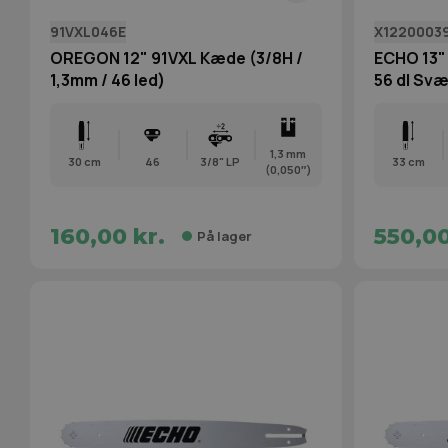
91VXL046E
X1220003
OREGON 12" 91VXL Kæde (3/8H /
ECHO 13" 
1,3mm / 46 led)
56 dl Sv
1,3 mm
30 cm
46
3/8" LP
33 cm
(0,050″)
160,00 kr.
550,00
På lager