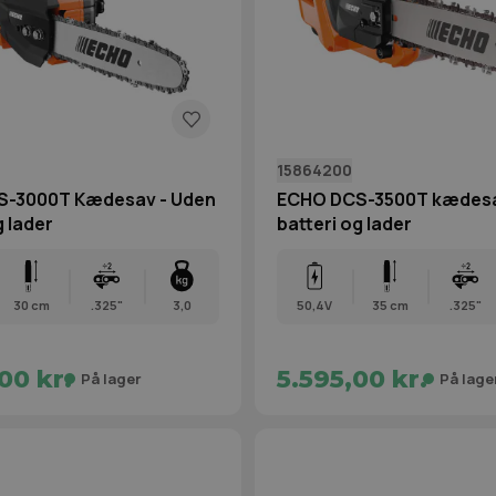
15864200
S-3000T Kædesav - Uden
ECHO DCS-3500T kædesa
g lader
batteri og lader
30 cm
.325"
3,0
50,4V
35 cm
.325"
00 kr.
5.595,00 kr.
På lager
På lage