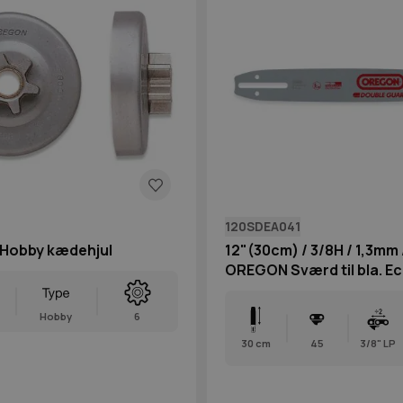
120SDEA041
Hobby kædehjul
12"(30cm) / 3/8H / 1,3mm / 45 dl
OREGON Sværd til bla. E
Husqvarna og Jonsered
Hobby
6
30 cm
45
3/8" LP