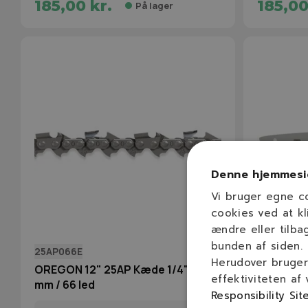
185,00 kr.
185,00
På lager
Denne hjemmesi
Vi bruger egne c
cookies ved at kl
ændre eller tilba
bunden af siden.
25AP066E
168VXLGK
Herudover bruger 
OREGON 12" 25AP Kæde 1/4" / 1,3
16"(40cm)
effektiviteten af
mm / 66 led
VersaCu
Responsibility Sit