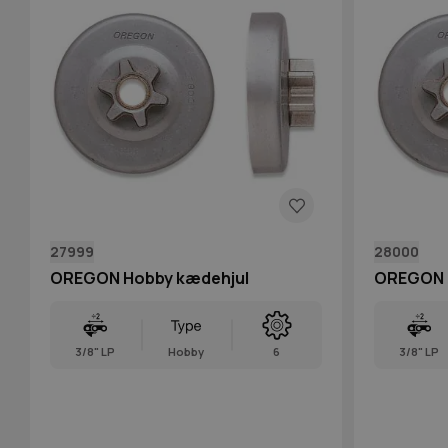
27999
28000
OREGON Hobby kædehjul
OREGON 
3/8" LP
Hobby
6
3/8" LP