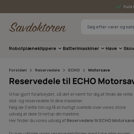
Skip to Content
Fuld 
Robotplæneklippere
Batterimaskiner
Have
Sko
Toggle submenu for Robotplæneklip
Toggle submenu 
Toggle 
Forsiden
Reservedele
ECHO
Motorsave
Reservedele til ECHO Motorsa
Vi har gjort forarbejdet, så det er nemt for dig at finde de rette
slid- og reservedele til dine maskiner.
Følg de 3 lette trin og få et hurtigt overblik over vores store
udvalg at dele til netop din maskine.
Her finder du vores udvalg af
Reservedele til ECHO Motorsav
Du kan udfylde vores reservedelsfinder med type eller model,