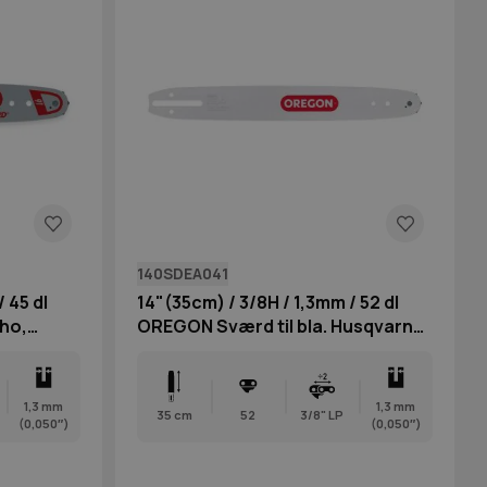
140SDEA041
14"(35cm) / 3/8H / 1,3mm / 52 dl
cho,
OREGON Sværd til bla. Husqvarna,
Jonsered & Makita
1,3 mm
1,3 mm
35 cm
52
3/8" LP
(0,050″)
(0,050″)