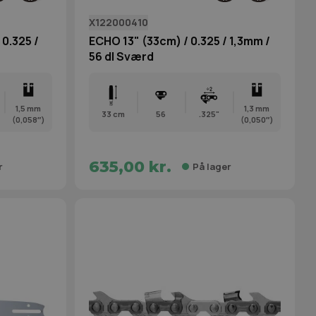
X122000410
0.325 /
ECHO 13" (33cm) / 0.325 / 1,3mm /
56 dl Sværd
1,5 mm
1,3 mm
33 cm
56
.325"
(0,058″)
(0,050″)
635,00 kr.
r
På lager