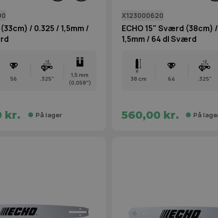
90
X123000620
(33cm) / 0.325 / 1,5mm /
ECHO 15" Sværd (38cm) / 
ærd
1,5mm / 64 dl Sværd
1,5 mm
56
.325"
38 cm
64
.325"
(0,058″)
 kr.
560,00 kr.
På lager
På lage