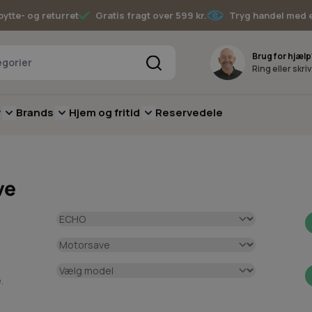
bytte- og returret
Gratis fragt over 599 kr.
Tryg handel med 
Søg
Brug for hjælp
Ring eller skri
v
Brands
Hjem og fritid
Reservedele
pere
for Batterimaskiner
submenu for Have
Toggle submenu for Skov
Toggle submenu for Brands
Toggle submenu for Hjem og fritid
ve
e
.