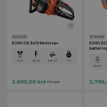
15472201
15791200
ECHO CS-3410 Motorsav
ECHO DC
batteri o
34,4
35 cm
3/8" LP
3.7
50,4V
2.695,00 kr.
2.795,
På lager