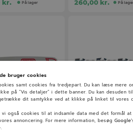
 kr.
260,00 kr.
På lager
På lage
de bruger cookies
ookies samt cookies fra tredjepart. Du kan læse mere 
ikke på ”Vis detaljer” i dette banner. Du kan desuden til
getrække dit samtykke ved at klikke på linket til vores c
041
91VXL058E
vi også cookies til at indsamle data med det formål at
 / .325" / 1,5mm / 66 dl
OREGON 16" 91VXL Kæde 
 vores annoncering. For mere information, besøg
Google'
t Sværd
1,3mm / 58 led)
e
.