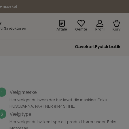
e-mærket
?
v til Savdoktoren
Aftale
Gemte
Profil
Kurv
Gavekort
Fysisk butik
Vælg mærke
1
Her vælger du hvem der har lavet din maskine. F.eks.
HUSQVARNA, PARTNER eller STIHL.
Vælg type
2
Her vælger du hvilken type dit produkt hører under. F.eks.
Motorsav.