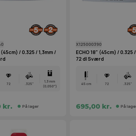
40
X125000390
(45cm) / 0.325 / 1,3mm /
ECHO 18" (45cm) / 0.325 /
ærd
72 dl Sværd
1,3 mm
72
.325"
45 cm
72
.325"
(0,050″)
 kr.
695,00 kr.
På lager
På lage