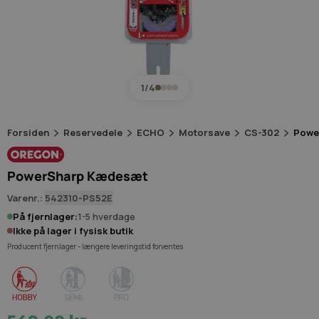
1/4
Forsiden
Reservedele
ECHO
Motorsave
CS-302
Powe
PowerSharp Kædesæt
Varenr.:
542310-PS52E
På fjernlager:
1-5 hverdage
Ikke på lager i fysisk butik
Producent fjernlager - længere leveringstid forventes
Hobby
Semi
Pro