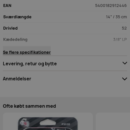
Klem på
EAN
5400182912446
Sværdlængde
14" / 35 cm
Når kæden er sløv efter normal brug monterer du PowerSharp
slibekassetten på dit sværd. De to huller i sværdspidsen giver
Drivled
52
en perfekt tilpasning hver gang PowerSharp anvendes.
Kædedeling
3/8" LP
Slib
Sporbredde
1,3 mm (0,050″)
Se flere specifikationer
Indfæstning
A041
Levering, retur og bytte
Pres enden af PowerSharp slibekassetten mod et solidt
underlag i 3-5 sekunder samtidig med at der gives fuld gas på
Nem levering
motorsaven (dog op til 10 sekunder ved el-save).
Anmeldelser
Vi tilbyder levering til GLS pakkeshop for 49 kr. eller gratis ved
køb over 599 kr.
Sav
Vær den første til at bedømme dette produkt
Herudover tilbyder vi hjemmelevering eller levering til
Vurdering
Din bedømmelse:
erhverv via GLS til 59 kr.
Ofte købt sammen med
Så er motorsaven hurtigt klar til brug igen og med mindre
Bytte- og returret
Dit navn
Overskrift på anmeldelse
besvær
Vi tilbyder 14 dages bytte- og returret, og du kan til enhver tid
købe en label direkte hos os for 59 kr.