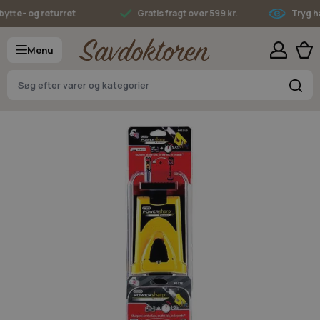
Skip to Content
te- og returret
Gratis fragt over 599 kr.
Tryg han
Menu
S