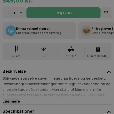
549,00 kr.
-
+
Læg i kurv
E-mærket certificeret
Fri fragt over 5
Køberbeskyttelse som sikrer dig.
Gratis levering 
35 cm
52
3/8" LP
1,3 mm (0,050″)
Beskrivelse
Slib kæden på selve saven, meget hurtigere og helt enkelt.
PowerSharp slibesystemet gør det muligt, at vedligeholde og
slibe sin kæde på sekunder. Man skal blot klemme en lille
slibekassette fast på sværdet og køre saven i 3-5 sekunder,
så er den så god som ny.
Læs mere
Specifikationer