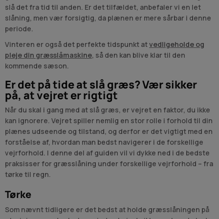
slå det fra tid til anden. Er det tilfældet, anbefaler vi en let
slåning, men vær forsigtig, da plænen er mere sårbar i denne
periode.
Vinteren er også det perfekte tidspunkt at
vedligeholde og
pleje din græsslåmaskine
, så den kan blive klar til den
kommende sæson.
Er det på tide at slå græs? Vær sikker
på, at vejret er rigtigt
Når du skal i gang med at slå græs, er vejret en faktor, du ikke
kan ignorere. Vejret spiller nemlig en stor rolle i forhold til din
plænes udseende og tilstand, og derfor er det vigtigt med en
forståelse af, hvordan man bedst navigerer i de forskellige
vejrforhold. I denne del af guiden vil vi dykke ned i de bedste
praksisser for græsslåning under forskellige vejrforhold – fra
tørke til regn.
Tørke
Som nævnt tidligere er det bedst at holde græsslåningen på