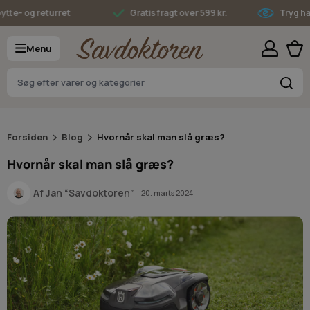
Skip to Content
- og returret
Gratis fragt over 599 kr.
Tryg hande
Menu
S
Forsiden
Blog
Hvornår skal man slå græs?
Hvornår skal man slå græs?
Af
Jan “Savdoktoren”
20. marts 2024