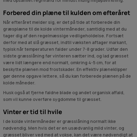
med opsamlet regnvand for mindst mulig miljøpåvirkning.
Forbered din plæne til kulden om efteråret
Når efteråret melder sig, er det på tide at forberede din
græsplæne til de kolde vintermåneder, samtidig med at du
tager dig af den regelmæssige vedligeholdelse. Fortsæt
derfor med at slå græsset, indtil væksten aftager markant,
typisk når temperaturen falder under 7-8 grader. Udfør den
sidste græsslåning før vinteren sætter ind, og lad græsset
være lidt længere end normalt, omkring 4-5 cm, for at
beskytte plænen mod frostskader. En effektiv plæneklipper
gør denne opgave lettere, så du kan forberede plænen på de
kolde måneder.
Husk også at fjerne faldne blade og andet organisk affald,
som vil kunne overføre sygdomme til græsset.
Vinter er tid til hvile
I de kolde vintermåneder er græsslåning normalt ikke
nødvendig. Men hvis det er en usædvanlig mild vinter, og
græsset bliver ved med at vokse, kan det være nødvendigt at