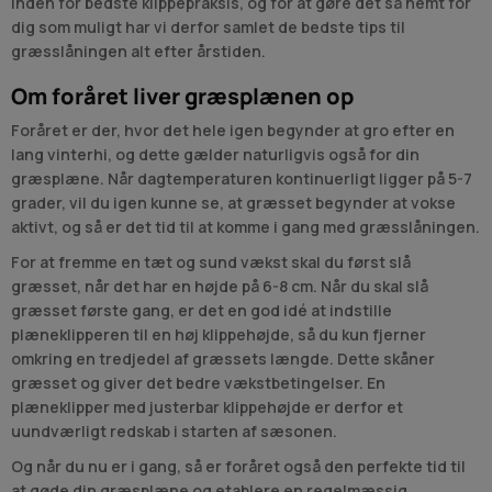
inden for bedste klippepraksis, og for at gøre det så nemt for
dig som muligt har vi derfor samlet de bedste tips til
græsslåningen alt efter årstiden.
Om foråret liver græsplænen op
Foråret er der, hvor det hele igen begynder at gro efter en
lang vinterhi, og dette gælder naturligvis også for din
græsplæne. Når dagtemperaturen kontinuerligt ligger på 5-7
grader, vil du igen kunne se, at græsset begynder at vokse
aktivt, og så er det tid til at komme i gang med græsslåningen.
For at fremme en tæt og sund vækst skal du først slå
græsset, når det har en højde på 6-8 cm. Når du skal slå
græsset første gang, er det en god idé at indstille
plæneklipperen til en høj klippehøjde, så du kun fjerner
omkring en tredjedel af græssets længde. Dette skåner
græsset og giver det bedre vækstbetingelser. En
plæneklipper med justerbar klippehøjde er derfor et
uundværligt redskab i starten af sæsonen.
Og når du nu er i gang, så er foråret også den perfekte tid til
at gøde din græsplæne og etablere en regelmæssig