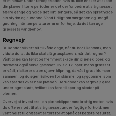
et minimum under tørkeperioder, hvis du ikke ønsker at skade
din plæne. I tørre perioder er det derfor bedre at slå græsset
færre gange og holde det lidt længere, så det kan opretholde
sin styrke og sundhed. Vand tidligt om morgenen og undgå
gødning, når temperaturerne er for høje, da det kan øge
græssets vandbehov.
Regnvejr
Du kender sikkert alt til våde dage, når du bor i Danmark, men
vidste du, at du ikke skal slå græsplænen, når det regner?
Vådt græs kan først og fremmest skade din plæneklipper, og
dernæst også selve græsset. Hvis du klipper, mens græsset
er vådt, risikerer du en ujævn klipning, da vådt græs klumper
sammen, og du øger risikoen for skimmel og sygdomme, som
kan spredes over hele plænen. Derudover kan regnvejr gøre
underlaget blødt, hvilket kan føre til spor og skader på
plænen.
Overvej at investere i en plæneklipper med kraftig motor, hvis
du ofte er nødt til at slå græsset under fugtige forhold, men
vent helst til græsset er tørt for at opnå det bedste resultat.