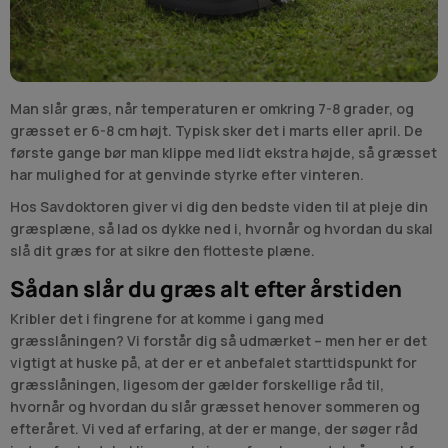
Man slår græs, når temperaturen er omkring 7-8 grader, og
græsset er 6-8 cm højt. Typisk sker det i marts eller april. De
første gange bør man klippe med lidt ekstra højde, så græsset
har mulighed for at genvinde styrke efter vinteren.
Hos Savdoktoren giver vi dig den bedste viden til at pleje din
græsplæne, så lad os dykke ned i, hvornår og hvordan du skal
slå dit græs for at sikre den flotteste plæne.
Sådan slår du græs alt efter årstiden
Kribler det i fingrene for at komme i gang med
græsslåningen? Vi forstår dig så udmærket – men her er det
vigtigt at huske på, at der er et anbefalet starttidspunkt for
græsslåningen, ligesom der gælder forskellige råd til,
hvornår og hvordan du slår græsset henover sommeren og
efteråret. Vi ved af erfaring, at der er mange, der søger råd