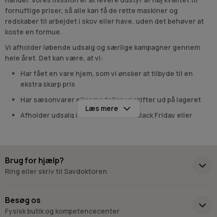
fornuftige priser, så alle kan få de rette maskiner og
redskaber til arbejdet i skov eller have, uden det behøver at
koste en formue.
Vi afholder løbende udsalg og særlige kampagner gennem
hele året. Det kan være, at vi:
Har fået en vare hjem, som vi ønsker at tilbyde til en
ekstra skarp pris
Har sæsonvarer eller modeller, vi skifter ud på lageret
Læs mere
Afholder udsalg i forbindelse med Black Friday eller
andre kampagneperioder
Savdoktorens udsalg online
Brug for hjælp?
Når du handler i vores udsalgskategori, får du en nem og tryg
købsoplevelse. Vi leverer næsten
Ring eller skriv til Savdoktoren
dag-til-dag på varer på
lager
, og vi kan hurtigt skaffe specialvarer hjem, hvis du søger
noget særligt. Derudover giver vi altid
fri fragt på ordrer over
+45 98 17 27 33
Besøg os
599,-
.
Fysisk butik og kompetencecenter