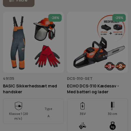
-28%
-29%
49135
DCS-310-SET
BASIC Sikkerhedssæt med
ECHO DCS-310 Kædesav -
handsker
Med batteri og lader
Type
Klasse 1 (20
36V
30 cm
A
m/s)