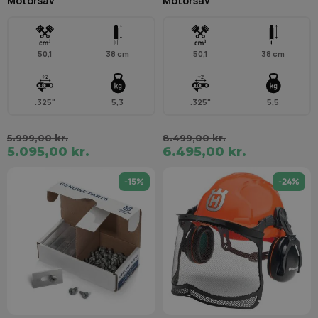
Motorsav
Motorsav
50,1
38 cm
50,1
38 cm
.325"
5,3
.325"
5,5
5.999,00 kr.
8.499,00 kr.
5.095,00 kr.
6.495,00 kr.
-15%
-24%