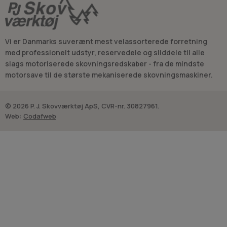
Kompetencecenter med erfaring
Vi er ikke bare endnu en webshop med gode tilbud. Hos
Vi er Danmarks suverænt mest velassorterede forretning
Savdoktoren fungerer vi som et
ægte kompetencecenter
,
med professionelt udstyr, reservedele og sliddele til alle
hvor erfarne mekanikere og montører med mange års
slags motoriserede skovningsredskaber - fra de mindste
erfaring i skovmaskiner står bag sortimentet.
Siden 1968 har
motorsave til de største mekaniserede skovningsmaskiner.
vi serviceret både private, store forhandlere og skovfolk over
hele Danmark – vi ved, hvad vi snakker om.
Når du handler
hos os, får du ikke blot en maskine – du får også den viden og
© 2026 P. J. Skovværktøj ApS, CVR-nr. 30827961.
ekspertise, der følger med.
Web:
Codafweb
Tryghed med garanti og service
Når du køber mærker som
STIHL, Husqvarna og Segway
hos
os, følger der naturligvis garanti og reklamationsret med. Vi
hjælper dig med
produktregistrering af dine varer
, så du kan
henvende dig direkte hos dit lokale autoriserede værksted
for reparationsarbejde under garantien – helt gratis.
Rådgivning og kundeservice