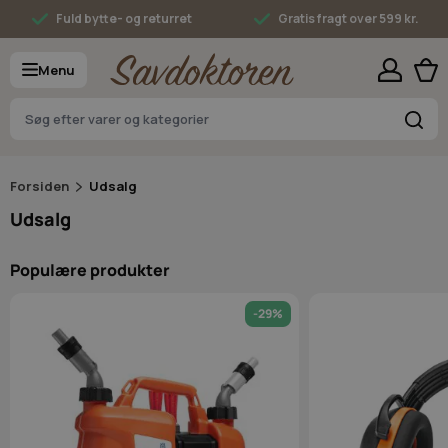
Skip to Content
Fuld bytte- og returret
Gratis fragt over 599 kr.
Menu
S
Forsiden
Udsalg
Udsalg
Populære produkter
-29%