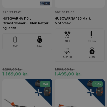
970 53 12-01
967 86 19-03
HUSQVARNA 110iL
HUSQVARNA 120 Mark II
Græstrimmer - Uden batteri
Motorsav
og lader
38,2
35 cm
36V
3,45
3/8" LP
4,85
1.299,00 kr.
1.599,00 kr.
1.169,00 kr.
1.495,00 kr.
-15%
-15%