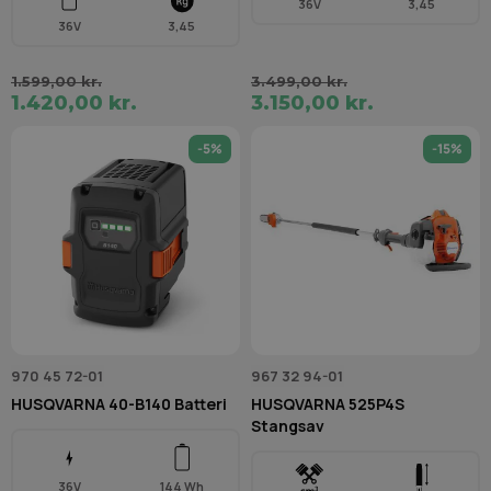
36V
3,45
36V
3,45
1.599,00 kr.
3.499,00 kr.
1.420,00 kr.
3.150,00 kr.
-5%
-15%
970 45 72-01
967 32 94-01
HUSQVARNA 40-B140 Batteri
HUSQVARNA 525P4S
Stangsav
36V
144 Wh