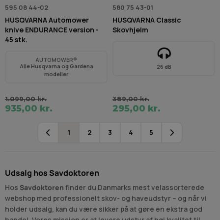
595 08 44-02
580 75 43-01
HUSQVARNA Automower
HUSQVARNA Classic
knive ENDURANCE version -
Skovhjelm
45 stk.
AUTOMOWER®
Alle Husqvarna og Gardena
26 dB
modeller
1.099,00 kr.
389,00 kr.
935,00 kr.
295,00 kr.
1
2
3
4
5
Du læser i øjeblikket side
Side
Side
Side
Side
Udsalg hos Savdoktoren
Hos
Savdoktoren
finder du Danmarks mest velassorterede
webshop med professionelt skov- og haveudstyr – og når vi
holder udsalg, kan du være sikker på at gøre en ekstra god
handel. Vores mission er at levere udstyr af høj kvalitet til