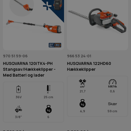
970 51 59-06
966 53 24-01
HUSQVARNA 120iTK4-PH
HUSQVARNA 122HD60
Stangsav/Hækkeklipper -
Hækkeklipper
Med Batteri og lader
21,7
0,6
36V
25 cm
4,9
59 cm
3/8"
6