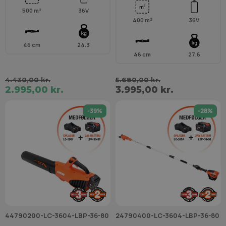
500 m²
36V
400 m²
36V
46 cm
24.3
46 cm
27.6
4.430,00 kr.
5.680,00 kr.
2.995,00 kr.
3.995,00 kr.
-39%
-28%
44790200-LC-3604-LBP-36-80
24790400-LC-3604-LBP-36-80