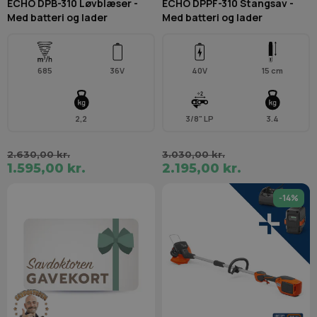
ECHO DPB-310 Løvblæser -
ECHO DPPF-310 Stangsav -
Med batteri og lader
Med batteri og lader
685
36V
40V
15 cm
2,2
3/8" LP
3.4
2.630,00 kr.
3.030,00 kr.
1.595,00 kr.
2.195,00 kr.
-14%