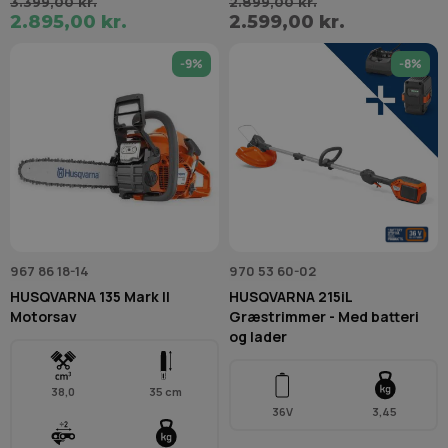
3.399,00 kr.
2.899,00 kr.
2.895,00 kr.
2.599,00 kr.
-9%
-8%
967 86 18-14
970 53 60-02
HUSQVARNA 135 Mark II
HUSQVARNA 215iL
Motorsav
Græstrimmer - Med batteri
og lader
38,0
35 cm
36V
3,45