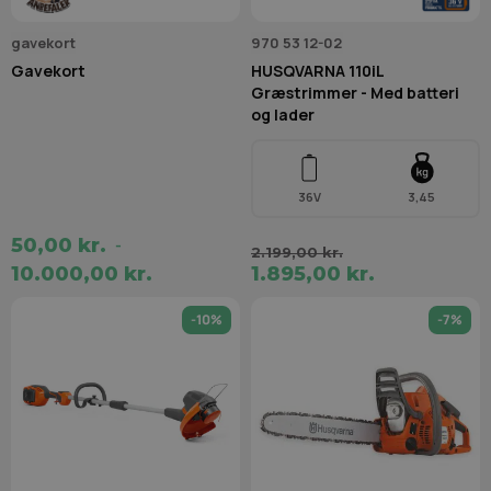
gavekort
970 53 12-02
Gavekort
HUSQVARNA 110iL
Græstrimmer - Med batteri
og lader
36V
3,45
50,00 kr.
-
2.199,00 kr.
10.000,00 kr.
1.895,00 kr.
-10%
-7%