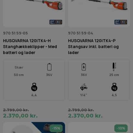
970 51 59-05
970 51 59-04
HUSQVARNA 120iTK4-H
HUSQVARNA 120iTK4-P
Stanghækkeklipper - Med
Stangsav inkl. batteri og
batteri og lader
lader
Skær
50 cm
36V
36V
25 cm
4,4
1/4"
4,5
2.799,00 kr.
2.799,00 kr.
2.370,00 kr.
2.370,00 kr.
-15%
-10%