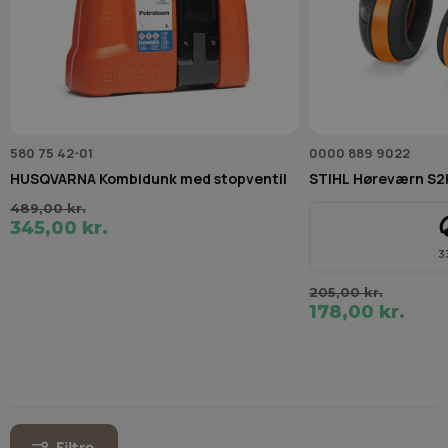
580 75 42-01
0000 889 9022
HUSQVARNA Kombidunk med stopventil
STIHL Høreværn S2
489,00 kr.
345,00 kr.
3
205,00 kr.
178,00 kr.
Filtre