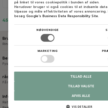
på linket til vores cookiepolitik i bunden af siden.
1/4", 3/8H
4,0mm
1/4", 3/8H
4,0mm
Herudover bruger vi også cookies til at indsamle dat
tilpasse og måle effektiviteten af vores annoncering.
besøg
Google's Business Data Responsibility Site
.
45,00 kr.
15,00 kr.
NØDVENDIGE
S
Brug for hjælp?
Ring eller skriv til Savdoktoren
MARKETING
PR
+45 98 17 27 33
Besøg os
Fysisk butik og kompetencecenter
Skriv til os
Virkelyst 3
TILLAD ALLE
råd og vejledning
9400 Nørresundby
Få råd og vejledning hos Savdoktoren
TILLAD VALGTE
Hverdage: 8.00-16.00
Lørdag & søndag: Lukket
AFVIS ALLE
Information
“Vi bygger vores løsninger på viden, erfaring og faglig indsigt
Retur
- så du kan træffe
VIS DETALJER
Reparation