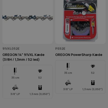
91VXL052E
PS52E
OREGON 14" 91VXL Kæde
OREGON PowerSharp Kæde
(3/8H / 1,3mm / 52 led)
35 cm
52
35 cm
52
3/8" LP
1,3 mm (0,050″)
3/8" LP
1,3 mm (0,050″)