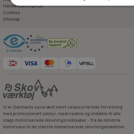
det rigtige valg, hver gang.
Handelsbetingelser
- Jan “Savdoktoren” Østergaard
Cookies
Sitemap
Råd og vejledning
Vi er Danmarks suverænt mest velassorterede forretning
med professionelt udstyr, reservedele og sliddele til alle
slags motoriserede skovningsredskaber - fra de mindste
motorsave til de største mekaniserede skovningsmaskiner.