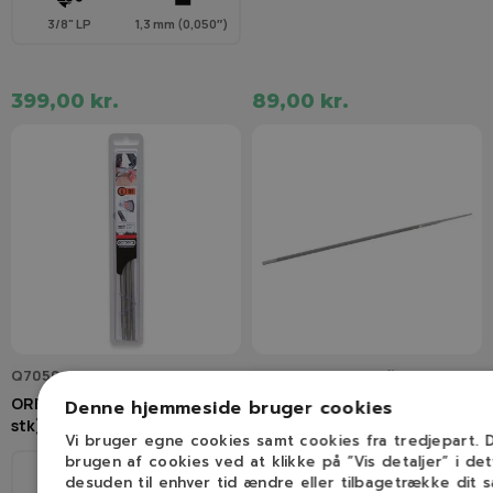
3/8" LP
1,3 mm (0,050″)
399,00 kr.
89,00 kr.
Q70509C
1-stk-4.0mm-rundfil
OREGON Rundfile 4,0 mm (3
OREGON Rundfil (4,0 mm
Denne hjemmeside bruger cookies
stk)
3/8H" & 1/4")
Vi bruger egne cookies samt cookies fra tredjepart.
brugen af cookies ved at klikke på ”Vis detaljer” i de
desuden til enhver tid ændre eller tilbagetrække dit 
Ø
Ø