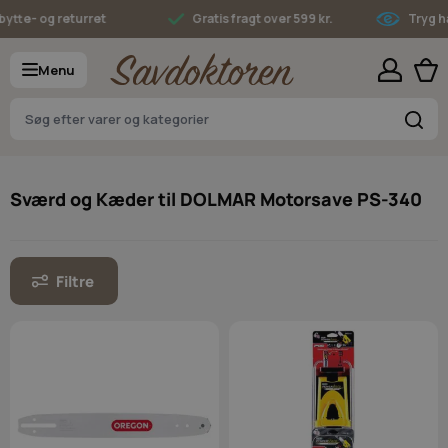
Skip to Content
tte- og returret
Gratis fragt over 599 kr.
Tryg han
Menu
S
Sværd og Kæder til DOLMAR Motorsave PS-340
Filtre