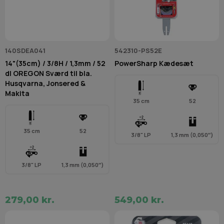
140SDEA041
542310-PS52E
14"(35cm) / 3/8H / 1,3mm / 52
PowerSharp Kædesæt
dl OREGON Sværd til bla.
Husqvarna, Jonsered &
Makita
35 cm
52
35 cm
52
3/8" LP
1,3 mm (0,050″)
3/8" LP
1,3 mm (0,050″)
279,00 kr.
549,00 kr.