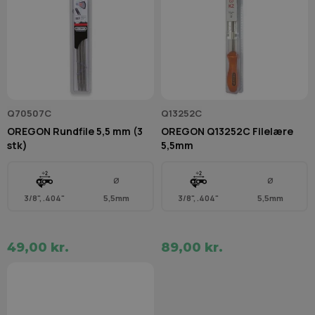
Q70507C
Q13252C
OREGON Rundfile 5,5 mm (3
OREGON Q13252C Filelære
stk)
5,5mm
Ø
Ø
3/8", .404"
5,5mm
3/8", .404"
5,5mm
49,00 kr.
89,00 kr.