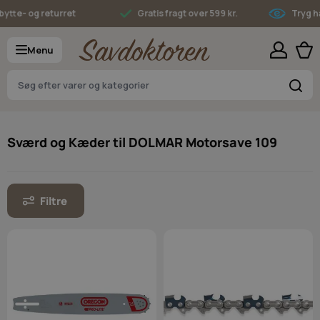
Skip to Content
tte- og returret
Gratis fragt over 599 kr.
Tryg ha
Menu
S
Sværd og Kæder til DOLMAR Motorsave 109
Filtre