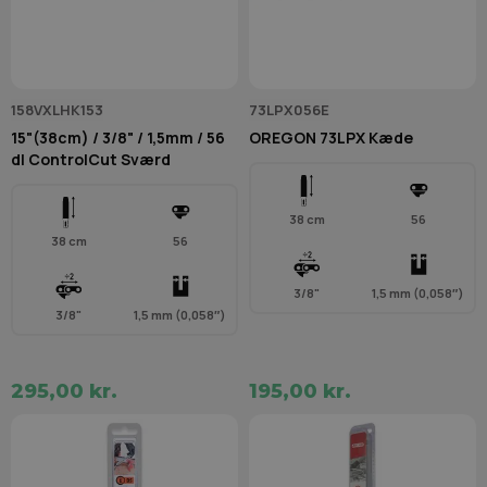
158VXLHK153
73LPX056E
15"(38cm) / 3/8" / 1,5mm / 56
OREGON 73LPX Kæde
dl ControlCut Sværd
38 cm
56
38 cm
56
3/8"
1,5 mm (0,058″)
3/8"
1,5 mm (0,058″)
295,00 kr.
195,00 kr.