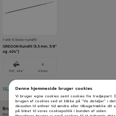
1-stk-5.5mm-rundfil
OREGON Rundfil (5,5 mm, 3/8"
og .404")
Ø
3/8", .404"
5,5mm
Denne hjemmeside bruger cookies
15,00 kr.
Vi bruger egne cookies samt cookies fra tredjepart.
brugen af cookies ved at klikke på ”Vis detaljer” i de
desuden til enhver tid ændre eller tilbagetrække dit 
Brug for hjælp?
på linket til vores cookiepolitik i bunden af siden.
Ring eller skriv til Savdoktoren
Herudover bruger vi også cookies til at indsamle dat