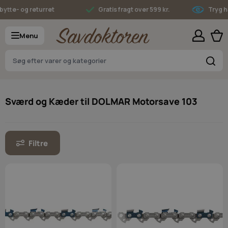
Skip to Content
tte- og returret
Gratis fragt over 599 kr.
Tryg ha
Menu
S
Sværd og Kæder til DOLMAR Motorsave 103
Filtre