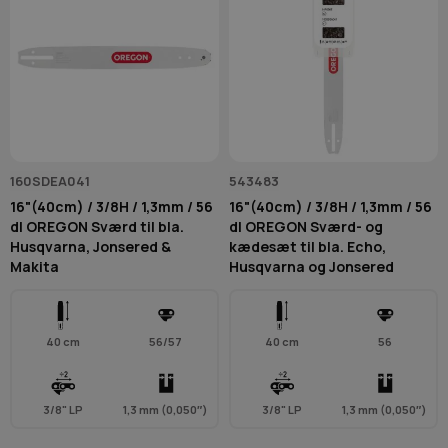
160SDEA041
543483
16"(40cm) / 3/8H / 1,3mm / 56
16"(40cm) / 3/8H / 1,3mm / 56
dl OREGON Sværd til bla.
dl OREGON Sværd- og
Husqvarna, Jonsered &
kædesæt til bla. Echo,
Makita
Husqvarna og Jonsered
40 cm
56/57
40 cm
56
3/8" LP
1,3 mm (0,050″)
3/8" LP
1,3 mm (0,050″)