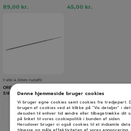
89,00 kr.
45,00 kr.
1-stk-4.0mm-rundfil
OREGON Rundfil (4,0 mm
Denne hjemmeside bruger cookies
3/8H" & 1/4")
Vi bruger egne cookies samt cookies fra tredjepart.
brugen af cookies ved at klikke på ”Vis detaljer” i de
Ø
desuden til enhver tid ændre eller tilbagetrække dit 
1/4", 3/8H
4,0mm
på linket til vores cookiepolitik i bunden af siden.
Herudover bruger vi også cookies til at indsamle dat
tilpasse og måle effektiviteten af vores annoncering.