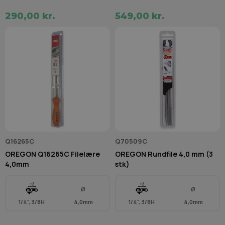
290,00 kr.
549,00 kr.
Q16265C
Q70509C
OREGON Q16265C Filelære
OREGON Rundfile 4,0 mm (3
4,0mm
stk)
Ø
Ø
1/4", 3/8H
4,0mm
1/4", 3/8H
4,0mm