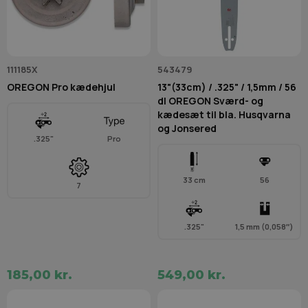
111185X
543479
OREGON Pro kædehjul
13"(33cm) / .325" / 1,5mm / 56
dl OREGON Sværd- og
kædesæt til bla. Husqvarna
og Jonsered
.325"
Pro
33 cm
56
7
.325"
1,5 mm (0,058″)
185,00 kr.
549,00 kr.