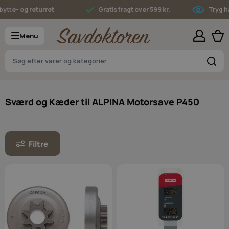
Skip to Content
tte- og returret
Gratis fragt over 599 kr.
Tryg ha
Menu
S
Sværd og Kæder til ALPINA Motorsave P450
Filtre