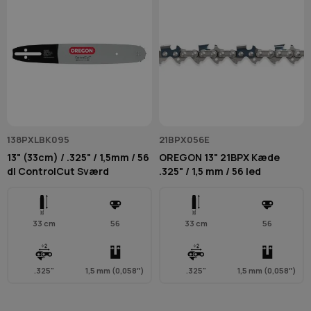
138PXLBK095
21BPX056E
13" (33cm) / .325" / 1,5mm / 56
OREGON 13" 21BPX Kæde
dl ControlCut Sværd
.325" / 1,5 mm / 56 led
33 cm
56
33 cm
56
.325"
1,5 mm (0,058″)
.325"
1,5 mm (0,058″)