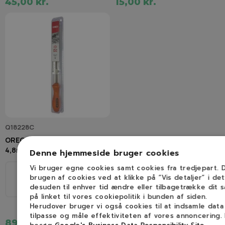
45,00 kr.
15,00 kr.
Q18228C
OREGON Q18228C Filelære
4,8mm
Denne hjemmeside bruger cookies
Vi bruger egne cookies samt cookies fra tredjepart.
Ø
brugen af cookies ved at klikke på ”Vis detaljer” i de
desuden til enhver tid ændre eller tilbagetrække dit 
.325"
4,8mm
på linket til vores cookiepolitik i bunden af siden.
Herudover bruger vi også cookies til at indsamle dat
tilpasse og måle effektiviteten af vores annoncering.
89,00 kr.