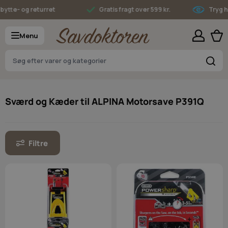
Skip to Content
tte- og returret
Gratis fragt over 599 kr.
Tryg han
Menu
S
Sværd og Kæder til ALPINA Motorsave P391Q
Filtre