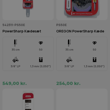
542311-PS50E
PS50E
PowerSharp Kædesæt
OREGON PowerSharp Kæde
35 cm
50
35 cm
50
3/8" LP
1,3 mm (0,050″)
3/8" LP
1,3 mm (0,050″)
549,00 kr.
254,00 kr.