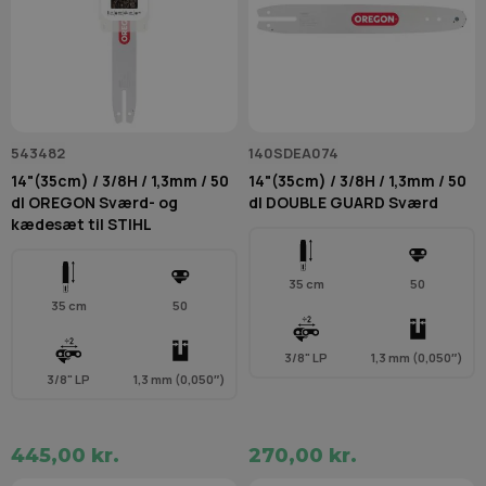
543482
140SDEA074
14"(35cm) / 3/8H / 1,3mm / 50
14"(35cm) / 3/8H / 1,3mm / 50
dl OREGON Sværd- og
dl DOUBLE GUARD Sværd
kædesæt til STIHL
35 cm
50
35 cm
50
3/8" LP
1,3 mm (0,050″)
3/8" LP
1,3 mm (0,050″)
445,00 kr.
270,00 kr.