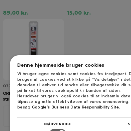
89,00 kr.
15,00 kr.
Denne hjemmeside bruger cookies
Vi bruger egne cookies samt cookies fra tredjepart.
brugen af cookies ved at klikke på ”Vis detaljer” i de
desuden til enhver tid ændre eller tilbagetrække dit 
Q70509C
på linket til vores cookiepolitik i bunden af siden.
OREGON Rundfile 4,0 mm (3
Herudover bruger vi også cookies til at indsamle dat
stk)
tilpasse og måle effektiviteten af vores annoncering.
besøg
Google's Business Data Responsibility Site
.
Ø
1/4", 3/8H
4,0mm
NØDVENDIGE
S