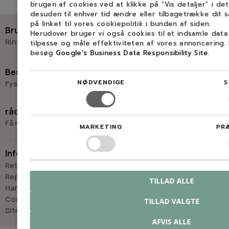
brugen af cookies ved at klikke på ”Vis detaljer” i de
desuden til enhver tid ændre eller tilbagetrække dit 
på linket til vores cookiepolitik i bunden af siden.
Brug for hjælp?
Herudover bruger vi også cookies til at indsamle dat
Ring eller skriv til Savdoktoren
tilpasse og måle effektiviteten af vores annoncering.
besøg
Google's Business Data Responsibility Site
.
+45 98 17 27 33
Besøg os
NØDVENDIGE
S
Fysisk butik og kompetencecenter
Skriv til os
Virkelyst 3
råd og vejledning
9400 Nørresundby
Få råd og vejledning hos Savdoktoren
MARKETING
PR
Hverdage: 8.00-16.00
Lørdag & søndag: Lukket
Information
“Vi bygger vores løsninger på viden, erfaring og faglig indsigt
Retur
- så du kan træffe
Reparation
TILLAD ALLE
det rigtige valg, hver gang.
Handelsbetingelser
- Jan “Savdoktoren” Østergaard
Cookies
TILLAD VALGTE
Sitemap
AFVIS ALLE
Råd og vejledning