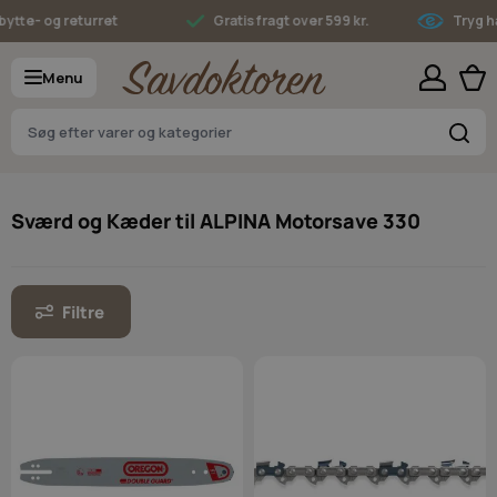
Skip to Content
tte- og returret
Gratis fragt over 599 kr.
Tryg ha
Menu
S
Sværd og Kæder til ALPINA Motorsave 330
Filtre