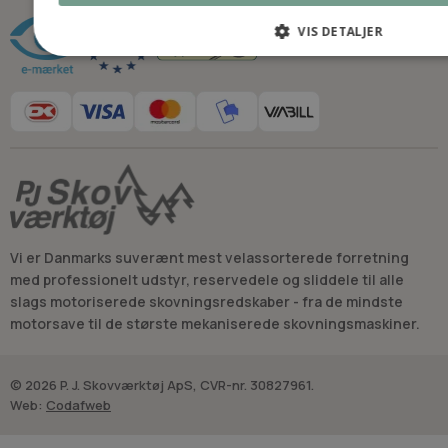
VIS DETALJER
Vi er Danmarks suverænt mest velassorterede forretning
med professionelt udstyr, reservedele og sliddele til alle
slags motoriserede skovningsredskaber - fra de mindste
motorsave til de største mekaniserede skovningsmaskiner.
© 2026 P. J. Skovværktøj ApS, CVR-nr. 30827961.
Web:
Codafweb