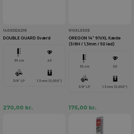
140SDEA218
91VXL050E
DOUBLE GUARD Sværd
OREGON 14" 91VXL Kæde
(3/8H / 1,3mm / 50 led)
35 cm
49
35 cm
50
3/8" LP
1,3 mm (0,050″)
3/8" LP
1,3 mm (0,050″)
270,00 kr.
175,00 kr.