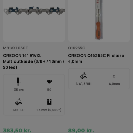
M91VXL050E
Q16265C
OREGON 14" 91VXL
OREGON Q16265C Filelære
Multicutkæde (3/8H / 1,3mm /
4,0mm
50 led)
Ø
1/4", 3/8H
4,0mm
35 cm
50
3/8" LP
1,3 mm (0,050″)
383,50 kr.
89,00 kr.