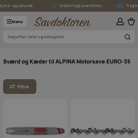
Skip to Content
tte- og returret
Gratis fragt over 599 kr.
Tryg ha
Menu
S
Sværd og Kæder til ALPINA Motorsave EURO-35
Filtre