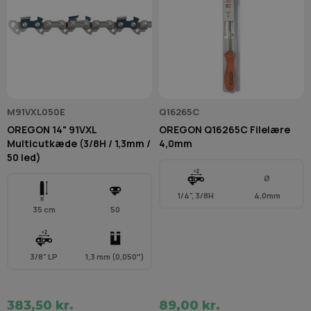
M91VXL050E
Q16265C
OREGON 14" 91VXL
OREGON Q16265C Filelære
Multicutkæde (3/8H / 1,3mm /
4,0mm
50 led)
Ø
1/4", 3/8H
4,0mm
35 cm
50
3/8" LP
1,3 mm (0,050″)
383,50 kr.
89,00 kr.