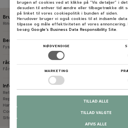
brugen af cookies ved at klikke på ”Vis detaljer” i de
desuden til enhver tid ændre eller tilbagetrække dit 
på linket til vores cookiepolitik i bunden af siden.
Brug for hjælp?
Herudover bruger vi også cookies til at indsamle dat
Ring eller skriv til Savdoktoren
tilpasse og måle effektiviteten af vores annoncering.
besøg
Google's Business Data Responsibility Site
.
+45 98 17 27 33
Besøg os
NØDVENDIGE
S
Fysisk butik og kompetencecenter
Skriv til os
Virkelyst 3
råd og vejledning
9400 Nørresundby
Få råd og vejledning hos Savdoktoren
MARKETING
PR
Hverdage: 8.00-16.00
Lørdag & søndag: Lukket
Information
“Vi bygger vores løsninger på viden, erfaring og faglig indsigt
Retur
- så du kan træffe
Reparation
TILLAD ALLE
det rigtige valg, hver gang.
Handelsbetingelser
- Jan “Savdoktoren” Østergaard
Cookies
TILLAD VALGTE
Sitemap
AFVIS ALLE
Råd og vejledning