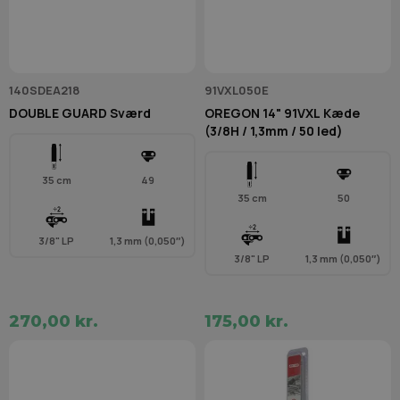
140SDEA218
91VXL050E
DOUBLE GUARD Sværd
OREGON 14" 91VXL Kæde
(3/8H / 1,3mm / 50 led)
35 cm
49
35 cm
50
3/8" LP
1,3 mm (0,050″)
3/8" LP
1,3 mm (0,050″)
270,00 kr.
175,00 kr.