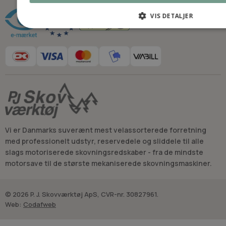
VIS DETALJER
Vi er Danmarks suverænt mest velassorterede forretning
med professionelt udstyr, reservedele og sliddele til alle
slags motoriserede skovningsredskaber - fra de mindste
motorsave til de største mekaniserede skovningsmaskiner.
© 2026 P. J. Skovværktøj ApS, CVR-nr. 30827961.
Web:
Codafweb