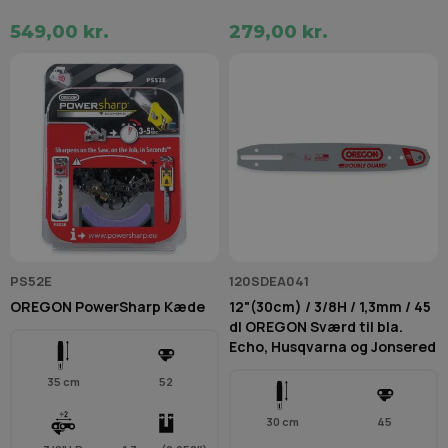
549,00 kr.
279,00 kr.
PS52E
120SDEA041
OREGON PowerSharp Kæde
12"(30cm) / 3/8H / 1,3mm / 45
dl OREGON Sværd til bla.
Echo, Husqvarna og Jonsered
35 cm
52
30 cm
45