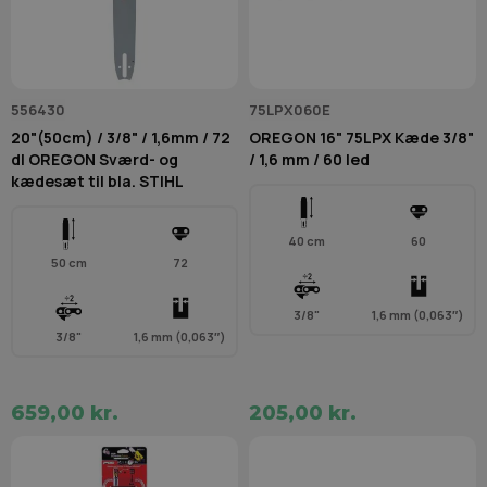
556430
75LPX060E
20"(50cm) / 3/8" / 1,6mm / 72
OREGON 16" 75LPX Kæde 3/8"
dl OREGON Sværd- og
/ 1,6 mm / 60 led
kædesæt til bla. STIHL
40 cm
60
50 cm
72
3/8"
1,6 mm (0,063″)
3/8"
1,6 mm (0,063″)
659,00 kr.
205,00 kr.