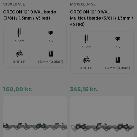
91VXL045E
M91VXL045E
OREGON 12" 91VXL kæde
OREGON 12" 91VXL
(3/8H / 1,3mm / 45 led)
Multicutkæde (3/8H / 1,3mm /
45 led)
30 cm
45
30 cm
45
3/8" LP
1,3 mm (0,050″)
3/8" LP
1,3 mm (0,050″)
160,00 kr.
345,15 kr.