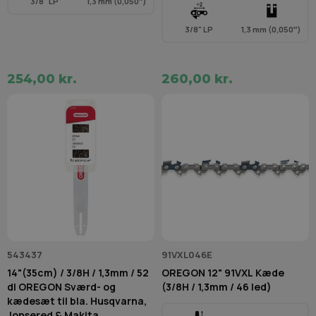
3/8" LP
1,3 mm (0,050″)
3/8" LP
1,3 mm (0,050″)
254,00 kr.
260,00 kr.
543437
91VXL046E
14"(35cm) / 3/8H / 1,3mm / 52
OREGON 12" 91VXL Kæde
dl OREGON Sværd- og
(3/8H / 1,3mm / 46 led)
kædesæt til bla. Husqvarna,
Jonsered & Makita