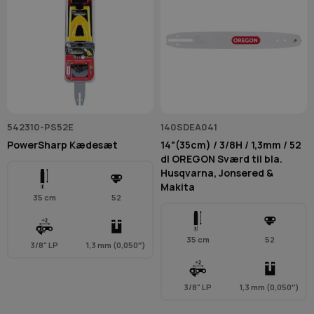
542310-PS52E
140SDEA041
PowerSharp Kædesæt
14"(35cm) / 3/8H / 1,3mm / 52
dl OREGON Sværd til bla.
Husqvarna, Jonsered &
Makita
35 cm
52
35 cm
52
3/8" LP
1,3 mm (0,050″)
3/8" LP
1,3 mm (0,050″)