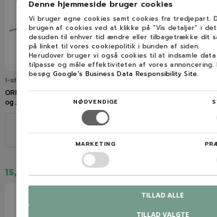
Denne hjemmeside bruger cookies
Vi bruger egne cookies samt cookies fra tredjepart.
brugen af cookies ved at klikke på ”Vis detaljer” i de
desuden til enhver tid ændre eller tilbagetrække dit 
på linket til vores cookiepolitik i bunden af siden.
Herudover bruger vi også cookies til at indsamle dat
tilpasse og måle effektiviteten af vores annoncering.
besøg
Google's Business Data Responsibility Site
.
1-stk-5.5mm-rundfil
Q16265C
OREGON Rundfil (5,5 mm, 3/8"
OREGON Q16265C Filelære
NØDVENDIGE
S
og .404")
4,0mm
Ø
Ø
3/8", .404"
5,5mm
1/4", 3/8H
4,0mm
MARKETING
PR
15,00 kr.
89,00 kr.
TILLAD ALLE
TILLAD VALGTE