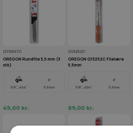
Q70507C
Q13252C
OREGON Rundfile 5,5 mm (3
OREGON Q13252C Filelære
stk)
5,5mm
Ø
Ø
3/8", .404"
5,5mm
3/8", .404"
5,5mm
49,00 kr.
89,00 kr.