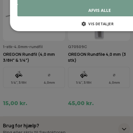
AFVIS ALLE
VIS DETALJER
1-stk-4.0mm-rundfil
Q70509C
OREGON Rundfil (4,0 mm
OREGON Rundfile 4,0 mm (3
3/8H" & 1/4")
stk)
Ø
Ø
1/4", 3/8H
4,0mm
1/4", 3/8H
4,0mm
15,00 kr.
45,00 kr.
Brug for hjælp?
Ring eller skriv til Savdoktoren