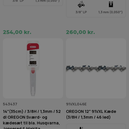
3/8" LP
1,3 mm (0,050″)
3/8" LP
1,3 mm (0,050″)
254,00 kr.
260,00 kr.
543437
91VXL046E
14"(35cm) / 3/8H / 1,3mm / 52
OREGON 12" 91VXL Kæde
dl OREGON Sværd- og
(3/8H / 1,3mm / 46 led)
kædesæt til bla. Husqvarna,
Jonsered & Makita