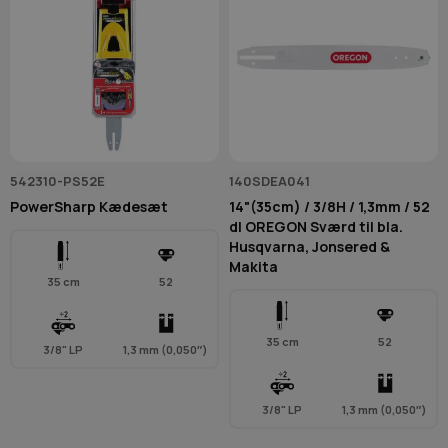
542310-PS52E
140SDEA041
PowerSharp Kædesæt
14"(35cm) / 3/8H / 1,3mm / 52
dl OREGON Sværd til bla.
Husqvarna, Jonsered &
Makita
35 cm
52
35 cm
52
3/8" LP
1,3 mm (0,050″)
3/8" LP
1,3 mm (0,050″)