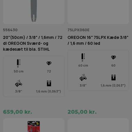
556430
75LPX060E
20"(50cm) / 3/8" / 1,6mm / 72
OREGON 16" 75LPX Kæde 3/8"
dl OREGON Sværd- og
/ 1,6 mm / 60 led
kædesæt til bla. STIHL
40 cm
60
50 cm
72
3/8"
1,6 mm (0,063″)
3/8"
1,6 mm (0,063″)
659,00 kr.
205,00 kr.