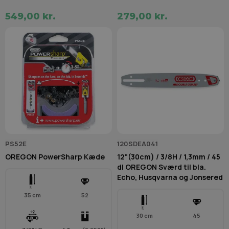
549,00 kr.
279,00 kr.
PS52E
120SDEA041
OREGON PowerSharp Kæde
12"(30cm) / 3/8H / 1,3mm / 45
dl OREGON Sværd til bla.
Echo, Husqvarna og Jonsered
35 cm
52
30 cm
45