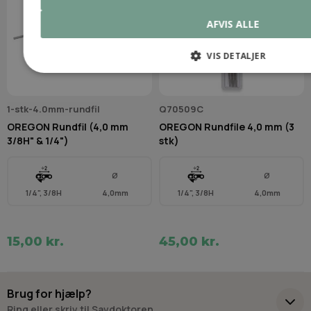
AFVIS ALLE
VIS DETALJER
1-stk-4.0mm-rundfil
Q70509C
OREGON Rundfil (4,0 mm
OREGON Rundfile 4,0 mm (3
3/8H" & 1/4")
stk)
Ø
Ø
1/4", 3/8H
4,0mm
1/4", 3/8H
4,0mm
15,00 kr.
45,00 kr.
Brug for hjælp?
Ring eller skriv til Savdoktoren