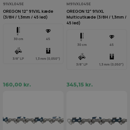
91VXL045E
M91VXL045E
OREGON 12" 91VXL kæde
OREGON 12" 91VXL
(3/8H / 1,3mm / 45 led)
Multicutkæde (3/8H / 1,3mm /
45 led)
30 cm
45
30 cm
45
3/8" LP
1,3 mm (0,050″)
3/8" LP
1,3 mm (0,050″)
160,00 kr.
345,15 kr.