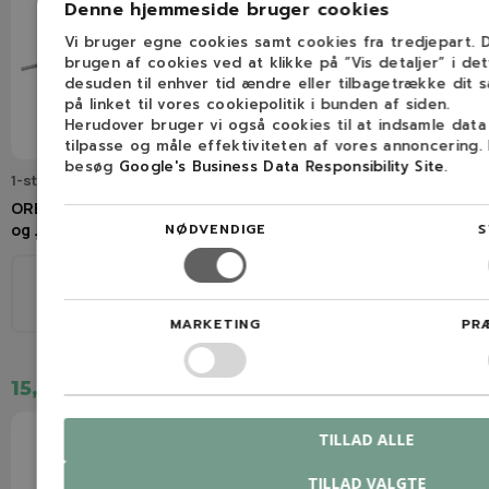
Denne hjemmeside bruger cookies
Vi bruger egne cookies samt cookies fra tredjepart.
brugen af cookies ved at klikke på ”Vis detaljer” i de
desuden til enhver tid ændre eller tilbagetrække dit 
på linket til vores cookiepolitik i bunden af siden.
Herudover bruger vi også cookies til at indsamle dat
tilpasse og måle effektiviteten af vores annoncering.
besøg
Google's Business Data Responsibility Site
.
1-stk-5.5mm-rundfil
Q16265C
OREGON Rundfil (5,5 mm, 3/8"
OREGON Q16265C Filelære
NØDVENDIGE
S
og .404")
4,0mm
Ø
Ø
3/8", .404"
5,5mm
1/4", 3/8H
4,0mm
MARKETING
PR
15,00 kr.
89,00 kr.
TILLAD ALLE
TILLAD VALGTE