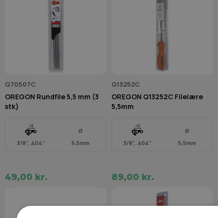
Q70507C
Q13252C
OREGON Rundfile 5,5 mm (3
OREGON Q13252C Filelære
stk)
5,5mm
Ø
Ø
3/8", .404"
5,5mm
3/8", .404"
5,5mm
49,00 kr.
89,00 kr.