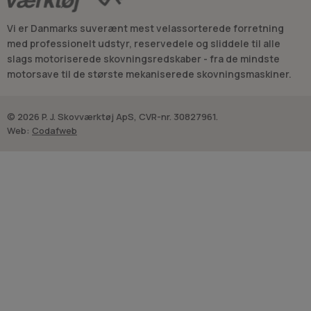
Kombi- og MultiMaskiner
en relateret kategori, hvor flere
redskabstyper samles omkring samme maskinprincip.
Vi er Danmarks suverænt mest velassorterede forretning
Det gør kategorien relevant som sammenligningspunkt, når
med professionelt udstyr, reservedele og sliddele til alle
arbejdsopgaverne ligger mellem trimning, rydning og anden
slags motoriserede skovningsredskaber - fra de mindste
vedligeholdelse af havearealer.
motorsave til de største mekaniserede skovningsmaskiner.
© 2026 P. J. Skovværktøj ApS, CVR-nr. 30827961.
Web:
Codafweb