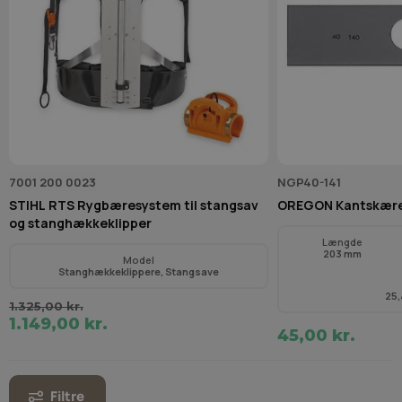
7001 200 0023
NGP40-141
STIHL RTS Rygbæresystem til stangsav
OREGON Kantskære
og stanghækkeklipper
Længde
203 mm
Model
Stanghækkeklippere, Stangsave
25
1.325,00 kr.
1.149,00 kr.
45,00 kr.
Filtre