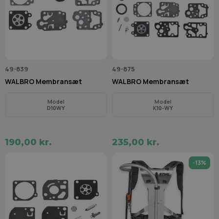
49-839
49-875
WALBRO Membransæt
WALBRO Membransæt
Model
Model
D10WY
K10-WY
190,00 kr.
235,00 kr.
-13%