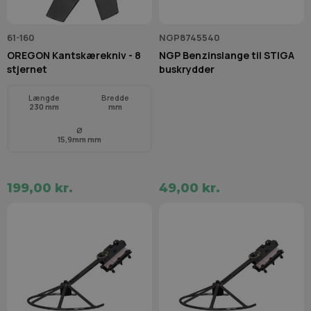
61-160
NGP8745540
OREGON Kantskærekniv - 8
NGP Benzinslange til STIGA
stjernet
buskrydder
Længde
Bredde
230 mm
mm
Ø
15,9mm mm
199,00 kr.
49,00 kr.