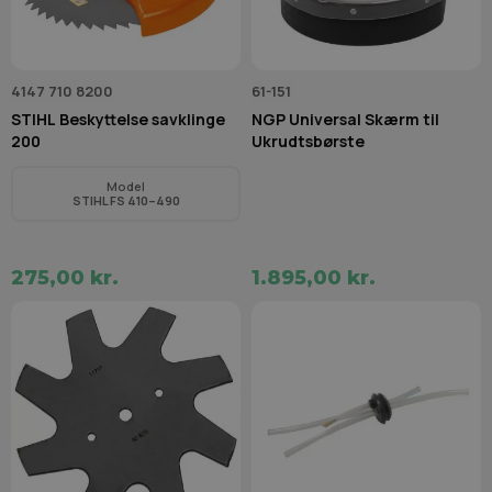
4147 710 8200
61-151
STIHL Beskyttelse savklinge
NGP Universal Skærm til
200
Ukrudtsbørste
Model
STIHL FS 410–490
275,00 kr.
1.895,00 kr.