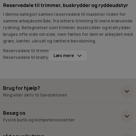
Reservedele til trimmer, buskrydder og ryddeudstyr
I denne kategori samles reservedele til maskiner inden for
samme arbejdsområde, fra lettere trimning til mere krævende
rydning. Betegnelser som trimmer, buskrydder og kratrydder
bruges ofte side om side, men fælles for dem er arbejdet med
græs, kanter, ukrudt og tættere bevoksning.
Reservedele til trimmere
Læs mere
Reservedele til kratryddere
Dele til maskiner til kanttrimning og rydning
Opgaver med trimmere og kratryddere i have og
bevoksning
Brug for hjælp?
Maskintypen bruges typisk til kanter langs belægning,
Ring eller skriv til Savdoktoren
omkring træer, ved hegn og i ujævnt terræn, hvor større
klippeudstyr arbejder anderledes. I samme arbejdsgang
+45 98 17 27 33
indgår ofte andre maskiner, og relaterede kategorier
Besøg os
omfatter blandt andet
Hækkeklippere
til klipning af hæk og
Fysisk butik og kompetencecenter
Plæneklippere
til mere ensartede græsflader.
Skriv til os
Virkelyst 3
Ved rydning af højere bevoksning og områder med grene ses