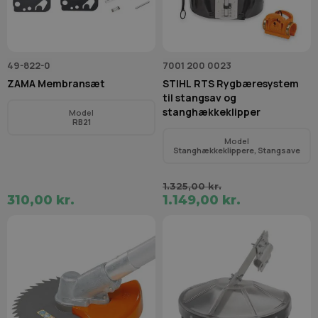
49-822-0
7001 200 0023
ZAMA Membransæt
STIHL RTS Rygbæresystem
til stangsav og
stanghækkeklipper
Model
RB21
Model
Stanghækkeklippere, Stangsave
1.325,00 kr.
310,00 kr.
1.149,00 kr.