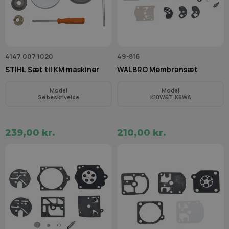
4147 007 1020
49-816
STIHL Sæt til KM maskiner
WALBRO Membransæt
Model
Model
Se beskrivelse
K10W&T, K6WA
239,00 kr.
210,00 kr.