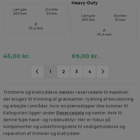
Heavy-Duty
Længde
Bredde
203 mm
51 mm
Længde
Bredde
203 mm
51 mm
Ø
25,4 mm
Ø
25,4 mm
45,00 kr.
69,00 kr.
1
2
3
4
Du læser i øjeblikket side
Side
Side
Side
Trimmere og kratryddere dækker reservedele til maskiner,
der bruges til trimning af græskanter, rydning af bevoksning
og arbejde i områder, hvor en plæneklipper ikke kommer til.
Kategorien ligger under
Reservedele
og samler dele til
denne type have- og ryddeudstyr. Her er fokus på
komponenter og udskiftningsdele til vedligeholdelse og
reparation af trimmer og kratrydder.