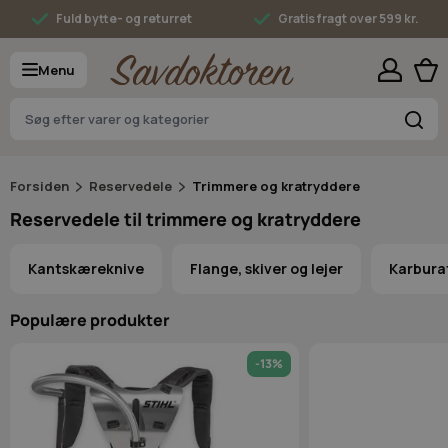
Skip to Content
Fuld bytte- og returret
Gratis fragt over 599 kr.
Menu
S
Forsiden
Reservedele
Trimmere og kratryddere
Reservedele til trimmere og kratryddere
Kantskæreknive
Flange, skiver og lejer
Karbura
Populære produkter
-13%