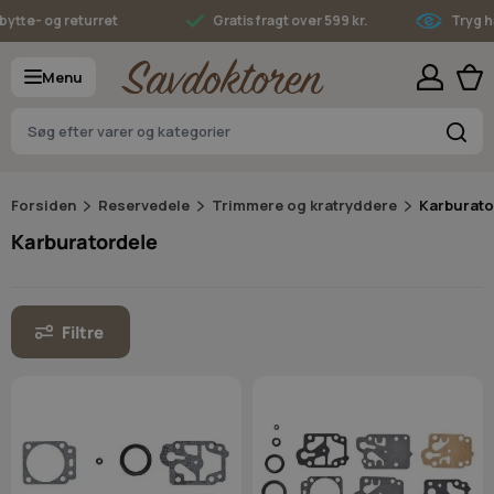
Skip to Content
te- og returret
Gratis fragt over 599 kr.
Tryg hand
Menu
S
Forsiden
Reservedele
Trimmere og kratryddere
Karburato
Karburatordele
Filtre