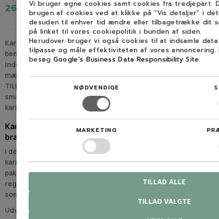
Vi bruger egne cookies samt cookies fra tredjepart.
265,00 kr.
82,00 kr.
brugen af cookies ved at klikke på ”Vis detaljer” i de
desuden til enhver tid ændre eller tilbagetrække dit 
på linket til vores cookiepolitik i bunden af siden.
Herudover bruger vi også cookies til at indsamle dat
Karburatordele dækker reservedele til karburatoren på
tilpasse og måle effektiviteten af vores annoncering.
benzinmaskiner i kategorien
Trimmere og kratryddere
. Her
besøg
Google's Business Data Responsibility Site
.
indgår især membransæt til forskellige karburatortyper og
mærker, herunder walbro karburator reservedele, ZAMA,
TILLOTSON og STIHL-relaterede dele. Kategorien samler de
NØDVENDIGE
S
små komponenter, der indgår i service og genopbygning af
karburatoren.
Karburatordele og membransæt til
MARKETING
PR
brændstofsystemet
I denne kategori findes primært membransæt og beslægtede
karburatordele til trimmere og kratryddere. Membraner,
pakninger og interne sliddele indgår i karburatorens
TILLAD ALLE
regulering af brændstof og luftblanding og udskiftes typisk
som del af vedligeholdelse eller reparation.
TILLAD VALGTE
Læs mere
Udvalget omfatter blandt andet dele til kendte