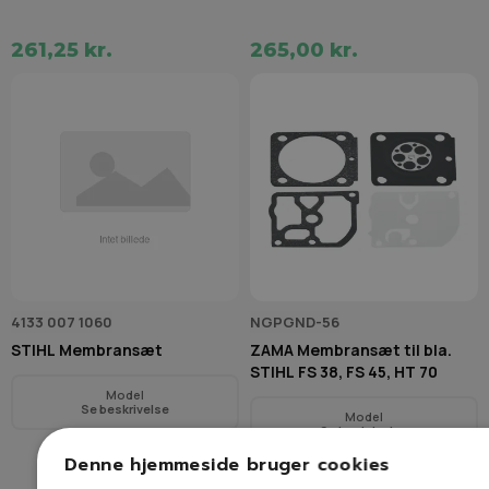
261,25 kr.
265,00 kr.
4133 007 1060
NGPGND-56
STIHL Membransæt
ZAMA Membransæt til bla.
STIHL FS 38, FS 45, HT 70
Model
Se beskrivelse
Model
Se beskrivelse
Denne hjemmeside bruger cookies