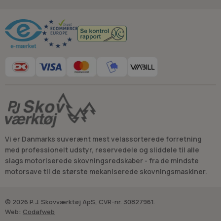
Om der søges membransæt eller andre
Råd og vejledning
karburatorreservedele
Maskinreference i produktnavnet
Sammenhæng med øvrige dele i brændstof- og
tændingssystemet
Relaterede dele omkring luft, brændstof og tank
Karburatorservice hænger tæt sammen med luft- og
brændstofvejen. Et
Luftfilter
påvirker lufttilførslen, mens
Benzinpropper
indgår i tankens tæthed og udluftning.
Når disse områder gennemgås samlet, bliver det lettere at
afgrænse, om fejlen ligger i selve karburatoren eller i de
Vi er Danmarks suverænt mest velassorterede forretning
omkringliggende komponenter.
med professionelt udstyr, reservedele og sliddele til alle
slags motoriserede skovningsredskaber - fra de mindste
motorsave til de største mekaniserede skovningsmaskiner.
© 2026 P. J. Skovværktøj ApS, CVR-nr. 30827961.
Web:
Codafweb