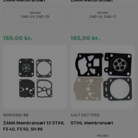
Model
Model
GND-29, GND-35
GND-14, GND-17
150,00 kr.
165,00 kr.
NGPGND-88
4147 007 1700
ZAMA Membransæt til STIHL
STIHL Membransæt
FS 40, FS 50, SH 86
Model