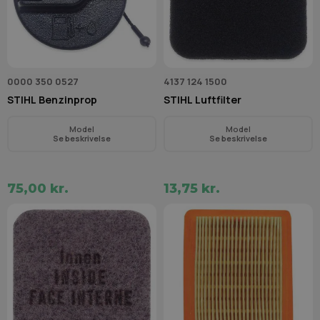
0000 350 0527
4137 124 1500
STIHL Benzinprop
STIHL Luftfilter
Model
Model
Se beskrivelse
Se beskrivelse
75,00 kr.
13,75 kr.