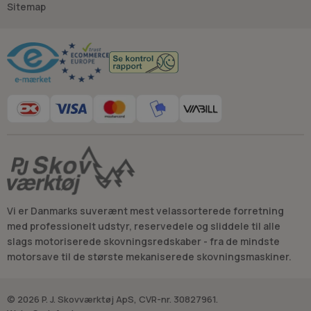
Sitemap
Til beskæring findes også et nært beslægtet område med
reservedele til stangsav
, som dækker dele til den
Råd og vejledning
maskintype, der ofte løser samme beskæringsopgave.
Udvælgelse af reservedele: model, version og korrekt
del
Reservedele til kombi- og multimaskiner vælges normalt ud
fra den præcise modelbetegnelse og den konkrete version af
maskinen samt redskabs-/aggregattypen. Ved udskiftning af
servicedel er det almindeligt at matche delens form,
tilslutninger og placering i maskinen med den del, der sidder
monteret.
Vi er Danmarks suverænt mest velassorterede forretning
med professionelt udstyr, reservedele og sliddele til alle
slags motoriserede skovningsredskaber - fra de mindste
motorsave til de største mekaniserede skovningsmaskiner.
© 2026 P. J. Skovværktøj ApS, CVR-nr. 30827961.