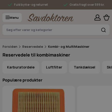
Skip to Content
Fuld bytte- og returret
Gratis fragt over 599 kr.
Menu
S
Forsiden
Reservedele
Kombi- og MultiMaskiner
Reservedele til kombimaskiner
Karburatordele
Luftfilter
Tankdæksel
Sk
Populære produkter