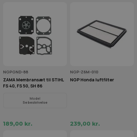
NGPGND-88
NGP-Z6M-010
ZAMA Membransæt til STIHL
NGP Honda luftfilter
FS 40, FS 50, SH 86
Model
Se beskrivelse
189,00 kr.
239,00 kr.