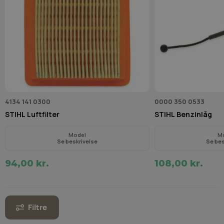
4134 141 0300
0000 350 0533
STIHL Luftfilter
STIHL Benzinlåg
Model
M
Se beskrivelse
Se bes
94,00 kr.
108,00 kr.
Filtre