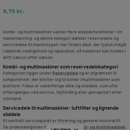
8,75 kr.
Kombi- og multimaskiner samler flere arbejdsfunktioner i én
maskinløsning, og denne kategori dækker reservedele og
servicedele til maskintypen. Her findes dele, der typisk indgår
i løbende vedligehold og reparation, så maskinen kan holdes i
drift sæson efter sæson.
Kombi- og multimaskiner som reservedelskategori
Kategorien ligger under
Reservedele
og er afgrænset til
komponenter, der knytter sig til kombi-/multimaskiner som
platform. Fokus er udskiftelige dele og sliddele, som ofte
efterspørges ved service, fejlfinding eller genopstart efter
stilstand.
Servicedele til multimaskiner: luftfilter og lignende
sliddele
Et centralt servicepunkt er filtrering og generel motordrift.
Se underkategorien for
luftfilter til kombi- og multimaskiner
,
Læs mere