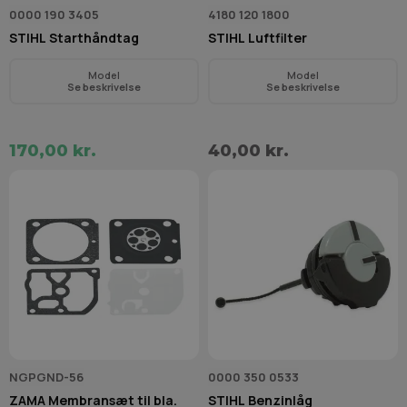
0000 190 3405
4180 120 1800
STIHL Starthåndtag
STIHL Luftfilter
Model
Model
Se beskrivelse
Se beskrivelse
170,00 kr.
40,00 kr.
NGPGND-56
0000 350 0533
ZAMA Membransæt til bla.
STIHL Benzinlåg