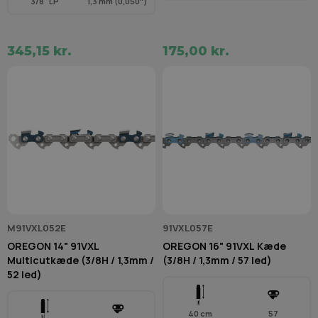
3/8" LP
1,3 mm (0,050″)
345,15 kr.
175,00 kr.
M91VXL052E
91VXL057E
OREGON 14" 91VXL
OREGON 16" 91VXL Kæde
Multicutkæde (3/8H / 1,3mm /
(3/8H / 1,3mm / 57 led)
52 led)
40 cm
57