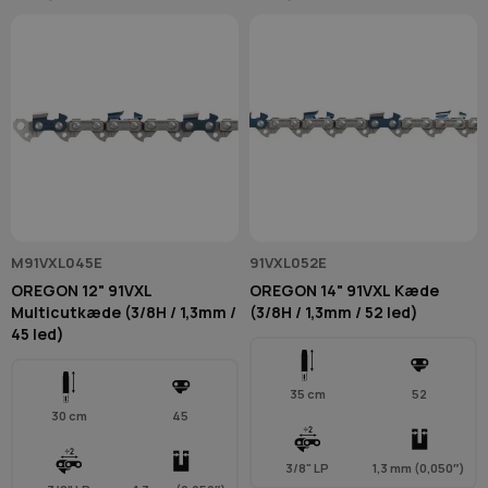
M91VXL045E
91VXL052E
OREGON 12" 91VXL
OREGON 14" 91VXL Kæde
Multicutkæde (3/8H / 1,3mm /
(3/8H / 1,3mm / 52 led)
45 led)
35 cm
52
30 cm
45
3/8" LP
1,3 mm (0,050″)