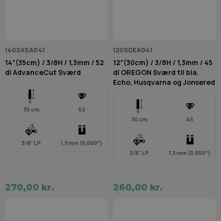
140SXEA041
120SDEA041
14"(35cm) / 3/8H / 1,3mm / 52
12"(30cm) / 3/8H / 1,3mm / 45
dl AdvanceCut Sværd
dl OREGON Sværd til bla.
Echo, Husqvarna og Jonsered
35 cm
52
30 cm
45
3/8" LP
1,3 mm (0,050″)
3/8" LP
1,3 mm (0,050″)
270,00 kr.
260,00 kr.