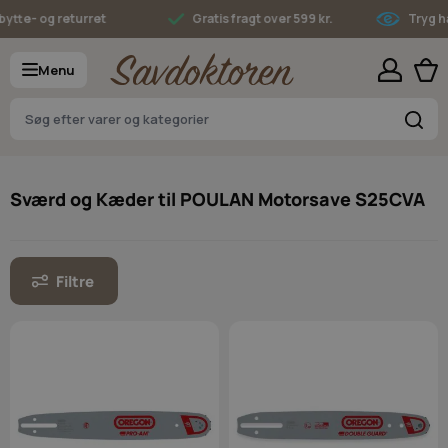
Skip to Content
tte- og returret
Gratis fragt over 599 kr.
Tryg han
Menu
S
Sværd og Kæder til POULAN Motorsave S25CVA
Filtre