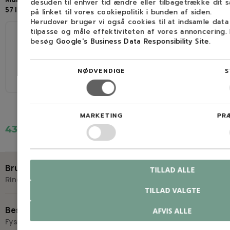
desuden til enhver tid ændre eller tilbagetrække dit 
57 led)
kædesæt til bla. Echo,
på linket til vores cookiepolitik i bunden af siden.
Husqvarna og Jonsered
Herudover bruger vi også cookies til at indsamle dat
tilpasse og måle effektiviteten af vores annoncering.
besøg
Google's Business Data Responsibility Site
.
40 cm
57
40 cm
56
NØDVENDIGE
S
3/8" LP
1,3 mm (0,050″)
3/8" LP
1,3 mm (0,050″)
MARKETING
PR
437,19 kr.
549,00 kr.
Brug for hjælp?
TILLAD ALLE
Ring eller skriv til Savdoktoren
TILLAD VALGTE
+45 98 17 27 33
Besøg os
AFVIS ALLE
Fysisk butik og kompetencecenter