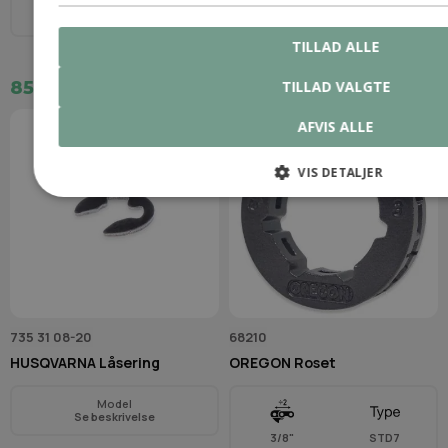
Model
Model
Se beskrivelse
Se beskrivelse
TILLAD ALLE
TILLAD VALGTE
85,00 kr.
81,00 kr.
AFVIS ALLE
VIS DETALJER
735 31 08-20
68210
HUSQVARNA Låsering
OREGON Roset
Model
Se beskrivelse
3/8"
STD7