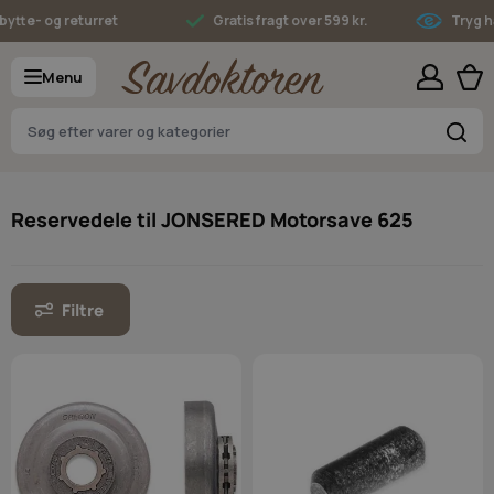
Skip to Content
- og returret
Gratis fragt over 599 kr.
Tryg hande
Menu
S
Reservedele til JONSERED Motorsave 625
Filtre