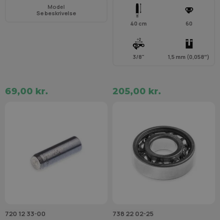
Model
Se beskrivelse
40 cm
60
3/8"
1,5 mm (0,058″)
69,00 kr.
205,00 kr.
720 12 33-00
738 22 02-25