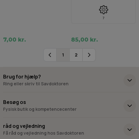
7
7,00 kr.
85,00 kr.
1
2
Du læser i øjeblikket side
Side
Brug for hjælp?
Ring eller skriv til Savdoktoren
+45 98 17 27 33
Besøg os
Fysisk butik og kompetencecenter
Skriv til os
Virkelyst 3
råd og vejledning
9400 Nørresundby
Få råd og vejledning hos Savdoktoren