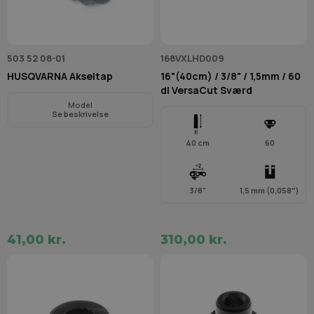
503 52 08-01
168VXLHD009
HUSQVARNA Akseltap
16"(40cm) / 3/8" / 1,5mm / 60
dl VersaCut Sværd
Model
Se beskrivelse
40 cm
60
3/8"
1,5 mm (0,058″)
41,00 kr.
310,00 kr.