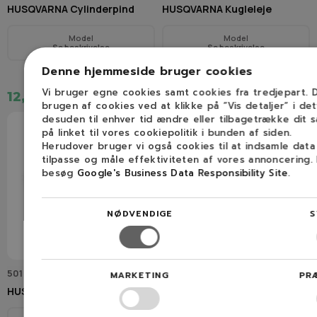
HUSQVARNA Cylinderpind
HUSQVARNA Kugleleje
Model
Model
Se beskrivelse
Se beskrivelse
Denne hjemmeside bruger cookies
Vi bruger egne cookies samt cookies fra tredjepart.
12,00 kr.
73,00 kr.
brugen af cookies ved at klikke på ”Vis detaljer” i de
desuden til enhver tid ændre eller tilbagetrække dit 
på linket til vores cookiepolitik i bunden af siden.
Herudover bruger vi også cookies til at indsamle dat
tilpasse og måle effektiviteten af vores annoncering.
besøg
Google's Business Data Responsibility Site
.
NØDVENDIGE
S
501 48 54-02
501 63 06-01
MARKETING
PR
HUSQVARNA Tændrørshætte
HUSQVARNA Føringsmuffe