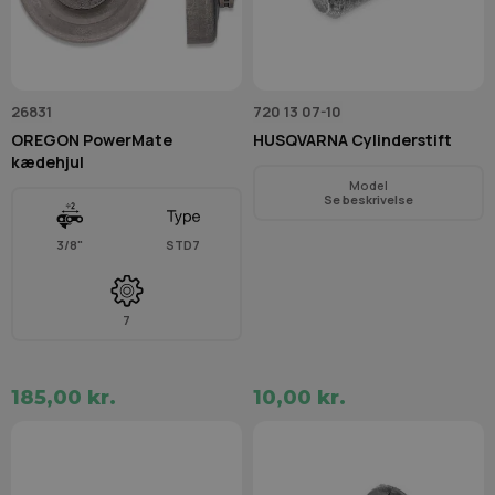
26831
720 13 07-10
OREGON PowerMate
HUSQVARNA Cylinderstift
kædehjul
Model
Se beskrivelse
3/8"
STD7
7
185,00 kr.
10,00 kr.