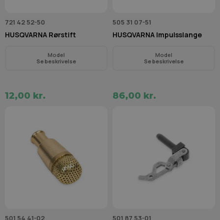
721 42 52-50
505 31 07-51
HUSQVARNA Rørstift
HUSQVARNA Impulsslange
Model
Model
Se beskrivelse
Se beskrivelse
12,00 kr.
86,00 kr.
501 54 41-02
501 87 53-01