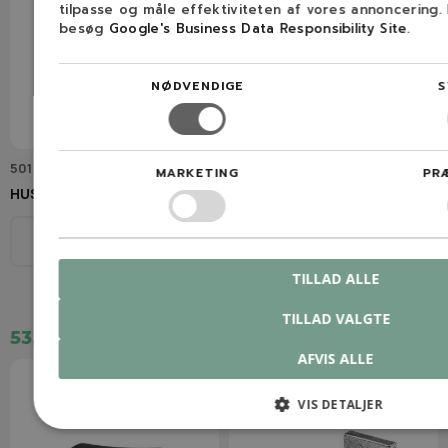
tilpasse og måle effektiviteten af vores annoncering.
besøg
Google's Business Data Responsibility Site
.
NØDVENDIGE
S
501 62 98-01
503 66 54-01
MARKETING
PR
HUSQVARNA Ventilprop
HUSQVARNA
Dekompressionsventil
Model
Se beskrivelse
Model
Se beskrivelse
TILLAD ALLE
TILLAD VALGTE
53,00 kr.
157,00 kr.
AFVIS ALLE
VIS DETALJER