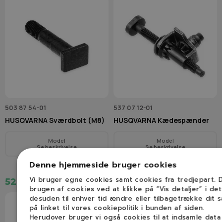
503 87 54-01
537 07 12-01
HUSQVARNA Sværdbolt (M8)
HUSQVARNA Kædespænder
Model
Model
Se beskrivelse
Se beskrivelse
Denne hjemmeside bruger cookies
Vi bruger egne cookies samt cookies fra tredjepart.
52,00 kr.
365,00 kr.
brugen af cookies ved at klikke på ”Vis detaljer” i de
desuden til enhver tid ændre eller tilbagetrække dit 
på linket til vores cookiepolitik i bunden af siden.
Herudover bruger vi også cookies til at indsamle dat