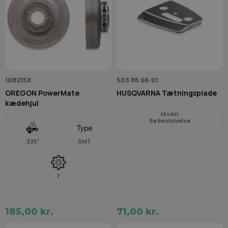
108215X
503 85 66-01
OREGON PowerMate
HUSQVARNA Tætningsplade
kædehjul
Model
Se beskrivelse
.325"
SM7
7
185,00 kr.
71,00 kr.