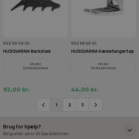
503 90 59-01
503 88 63-01
HUSQVARNA Barkstød
HUSQVARNA Kædefangertap
Model
Model
Se beskrivelse
Se beskrivelse
92,00 kr.
44,00 kr.
1
2
3
Du læser i øjeblikket side
Side
Side
Brug for hjælp?
Ring eller skriv til Savdoktoren