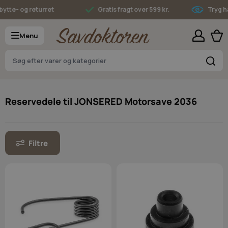
Skip to Content
e- og returret
Gratis fragt over 599 kr.
Tryg hand
Menu
S
Reservedele til JONSERED Motorsave 2036
Filtre