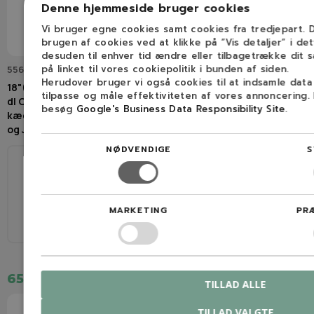
Denne hjemmeside bruger cookies
Vi bruger egne cookies samt cookies fra tredjepart.
brugen af cookies ved at klikke på ”Vis detaljer” i de
desuden til enhver tid ændre eller tilbagetrække dit 
på linket til vores cookiepolitik i bunden af siden.
556429
188VXLGK095
Herudover bruger vi også cookies til at indsamle dat
18"(45cm) / .325" / 1,5mm / 72
18" (45cm) / .325" / 1,5mm / 72
tilpasse og måle effektiviteten af vores annoncering.
dl OREGON Sværd- og
dl VersaCut Sværd
besøg
Google's Business Data Responsibility Site
.
kædesæt til bla. Husqvarna
og Jonsered
NØDVENDIGE
S
45 cm
72
45 cm
72
.325"
1,5 mm (0,058″)
MARKETING
PR
.325"
1,5 mm (0,058″)
659,00 kr.
350,00 kr.
TILLAD ALLE
TILLAD VALGTE