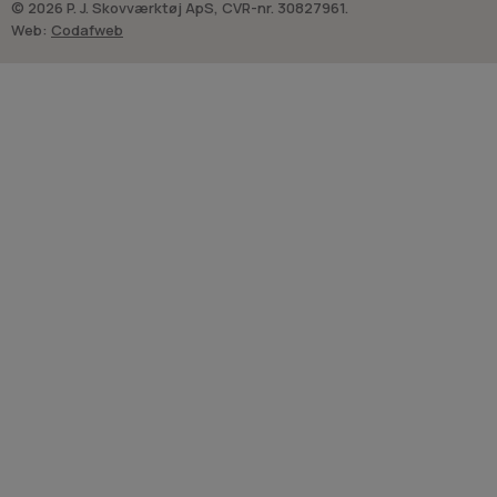
© 2026 P. J. Skovværktøj ApS, CVR-nr. 30827961.
Web:
Codafweb