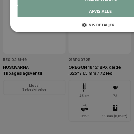
AFVIS ALLE
VIS DETALJER
530 02 61-19
21BPX072E
HUSQVARNA
OREGON 18" 21BPX Kæde
Tilbageslagsventil
.325" / 1,5 mm / 72 led
Model
Se beskrivelse
45 cm
72
.325"
1,5 mm (0,058″)