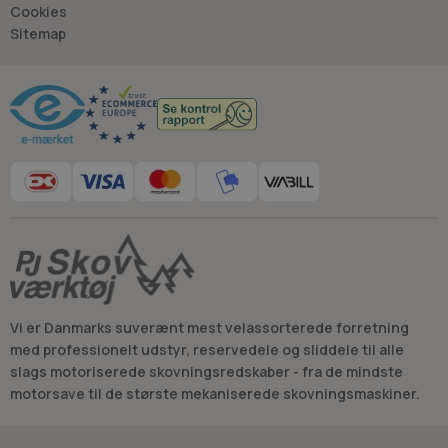
- Jan “Savdoktoren” Østergaard
Cookies
Sitemap
Råd og vejledning
Vi er Danmarks suverænt mest velassorterede forretning
med professionelt udstyr, reservedele og sliddele til alle
slags motoriserede skovningsredskaber - fra de mindste
motorsave til de største mekaniserede skovningsmaskiner.