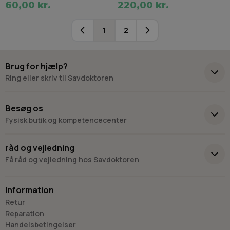
60,00 kr.
220,00 kr.
1
2
Du læser i øjeblikket side
Side
Brug for hjælp?
Ring eller skriv til Savdoktoren
+45 98 17 27 33
Besøg os
Fysisk butik og kompetencecenter
Skriv til os
Virkelyst 3
råd og vejledning
9400 Nørresundby
Få råd og vejledning hos Savdoktoren
Hverdage: 8.00-16.00
Lørdag & søndag: Lukket
Information
“Vi bygger vores løsninger på viden, erfaring og faglig indsigt
Retur
- så du kan træffe
Reparation
det rigtige valg, hver gang.
Handelsbetingelser