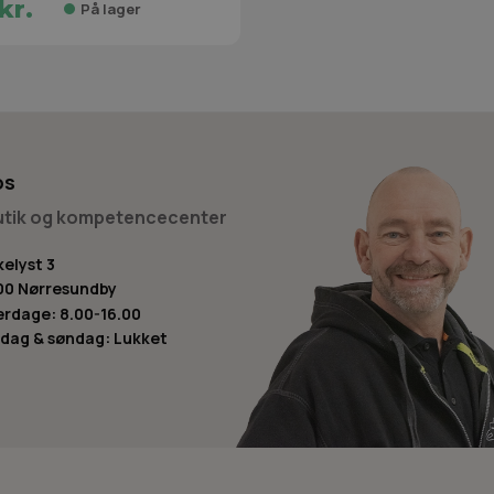
kr.
På lager
os
butik og kompetencecenter
kelyst 3
00 Nørresundby
rdage: 8.00-16.00
dag & søndag: Lukket