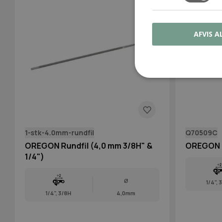
AFVIS A
1-stk-4.0mm-rundfil
Q70509C
OREGON Rundfil (4,0 mm 3/8H" &
OREGON R
1/4")
Ø
1/4", 
1/4", 3/8H
4,0mm