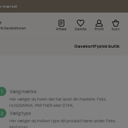
e-mærket
?
v til Savdoktoren
Aftale
Gemte
Profil
Kurv
Gavekort
Fysisk butik
Vælg mærke
1
Her vælger du hvem der har lavet din maskine. F.eks.
HUSQVARNA, PARTNER eller STIHL.
Vælg type
2
Her vælger du hvilken type dit produkt hører under. F.eks.
Motorsav.