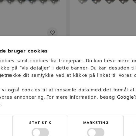
E
M91VXL050E
de bruger cookies
4" 91VXL Kæde (3/8H /
OREGON 14" 91VXL Multi
ookies samt cookies fra tredjepart. Du kan læse mere 
0 led)
(3/8H / 1,3mm / 50 led)
ikke på ”Vis detaljer” i dette banner. Du kan desuden til
getrække dit samtykke ved at klikke på linket til vores c
1,3 mm
50
3/8" LP
35 cm
50
3/8" LP
(0,050″)
vi også cookies til at indsamle data med det formål at
 vores annoncering. For mere information, besøg
Google'
e
.
 kr.
383,50 kr.
På lager
På lage
STATISTIK
MARKETING