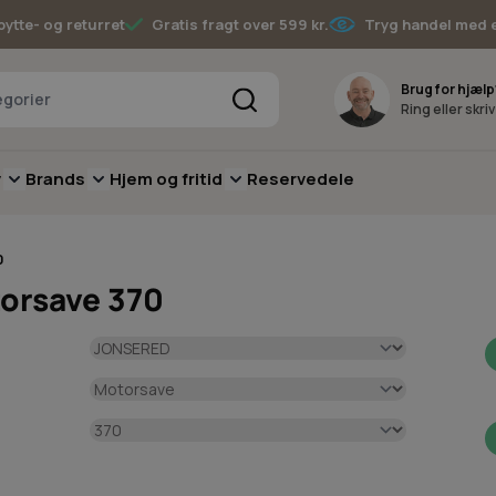
bytte- og returret
Gratis fragt over 599 kr.
Tryg handel med 
Søg
Brug for hjælp
Ring eller skri
v
Brands
Hjem og fritid
Reservedele
pere
for Batterimaskiner
submenu for Have
Toggle submenu for Skov
Toggle submenu for Brands
Toggle submenu for Hjem og fritid
0
orsave 370