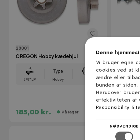
28001
91VXL050
Denne hjemmesi
OREGON Hobby kædehjul
OREGON 1
Vi bruger egne c
1,3mm / 5
cookies ved at kl
ændre eller tilba
3/8" LP
Hobby
6
bunden af siden.
35 cm
Herudover bruger 
effektiviteten af
Responsibility Sit
185,00 kr.
175,00
På lager
NØDVENDIGE