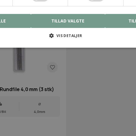
LLE
TILLAD VALGTE
TIL
VIS DETALJER
undfile 4,0 mm (3 stk)
Ø
3/8H
4,0mm