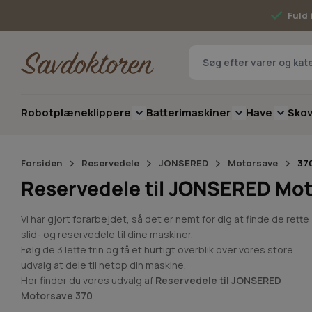
Skip to Content
Fuld 
Robotplæneklippere
Batterimaskiner
Have
Sko
Toggle submenu for Robotplæneklip
Toggle submenu 
Toggle 
Forsiden
Reservedele
JONSERED
Motorsave
37
Reservedele til JONSERED Mot
Vi har gjort forarbejdet, så det er nemt for dig at finde de rette
slid- og reservedele til dine maskiner.
Følg de 3 lette trin og få et hurtigt overblik over vores store
udvalg at dele til netop din maskine.
Her finder du vores udvalg af
Reservedele til JONSERED
Motorsave 370
.