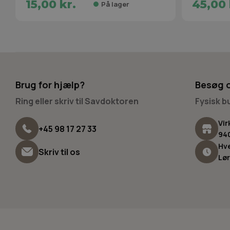
15,00 kr.
45,00 
På lager
Brug for hjælp?
Besøg 
Ring eller skriv til Savdoktoren
Fysisk 
Vir
+45 98 17 27 33
94
Hve
Skriv til os
Lør