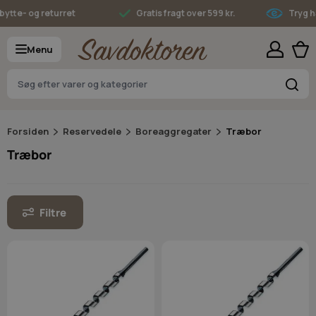
Skip to Content
ytte- og returret
Gratis fragt over 599 kr.
Tryg ha
Menu
S
Forsiden
Reservedele
Boreaggregater
Træbor
Træbor
Filtre