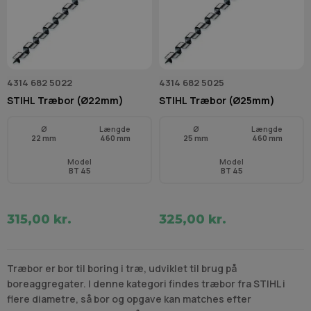
4314 682 5022
4314 682 5025
STIHL Træbor (Ø22mm)
STIHL Træbor (Ø25mm)
Ø
Længde
Ø
Længde
22 mm
460 mm
25 mm
460 mm
Model
Model
BT 45
BT 45
315,00 kr.
325,00 kr.
Træbor er bor til boring i træ, udviklet til brug på
boreaggregater. I denne kategori findes træbor fra STIHL i
flere diametre, så bor og opgave kan matches efter