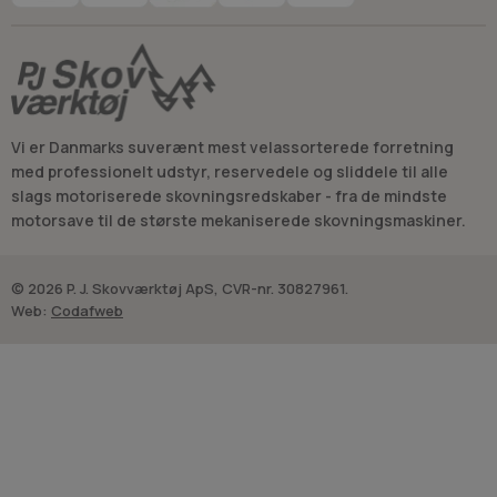
arbejdsforløb.
Hvis boreaggregatet samtidig skal fejlsøges eller sættes i
stand i forbindelse med udskiftning af bor, hænger bor- og
motorservice ofte sammen. I den sammenhæng ligger
relaterede dele samlet under
starterdele
og øvrige
komponenter til
boreaggregater
.
Vi er Danmarks suverænt mest velassorterede forretning
med professionelt udstyr, reservedele og sliddele til alle
slags motoriserede skovningsredskaber - fra de mindste
motorsave til de største mekaniserede skovningsmaskiner.
© 2026 P. J. Skovværktøj ApS, CVR-nr. 30827961.
Web:
Codafweb