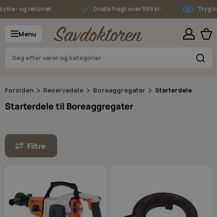
Skip to Content
te- og returret
Gratis fragt over 599 kr.
Tryg han
Menu
S
Forsiden
Reservedele
Boreaggregater
Starterdele
Starterdele til Boreaggregater
Filtre