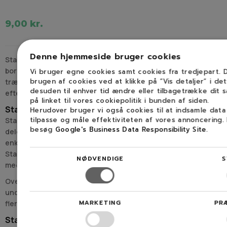
9,00 kr.
Denne hjemmeside bruger cookies
Starterdele er reservedele til startsystemet på
boreaggregater. Kategorien omfatter typisk dele, der indgår i
Vi bruger egne cookies samt cookies fra tredjepart.
brugen af cookies ved at klikke på ”Vis detaljer” i de
trækstart og den mekanik, som skal få motoren i gang igen
desuden til enhver tid ændre eller tilbagetrække dit 
efter slid eller fejl.
på linket til vores cookiepolitik i bunden af siden.
Starterdele til trækstart og startmekanik
Herudover bruger vi også cookies til at indsamle dat
tilpasse og måle effektiviteten af vores annoncering.
Startsættet på et boreaggregat består af flere samvirkende
besøg
Google's Business Data Responsibility Site
.
dele, og i denne kategori findes starterdele, der udskiftes
enkeltvis eller som del af en reparation af hele enheden.
Starterdele monteres på selve maskinen og arbejder sammen
NØDVENDIGE
S
med motorens øvrige komponenter.
Overblik over maskintypen og reservedele hører hjemme
under
Boreaggregater
, hvor starterdele indgår som én af
MARKETING
PR
flere reservedelsgrupper.
Startproblemer på boreaggregat: typiske opgaver