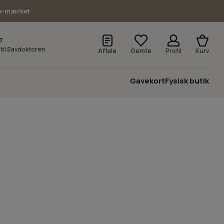
e-mærket
?
v til Savdoktoren
Aftale
Gemte
Profil
Kurv
Gavekort
Fysisk butik