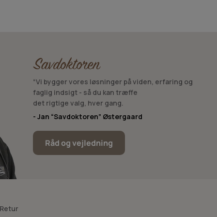
elaterede
slanger og filtre til boreaggregater
for
il boreaggregater
. Ved udskiftning af filter eller filterlåg kan
“Vi bygger vores løsninger på viden, erfaring og
faglig indsigt - så du kan træffe
det rigtige valg, hver gang.
aterede bor- og forbrugsdele, som typisk håndteres sammen
- Jan “Savdoktoren” Østergaard
Råd og vejledning
 Retur