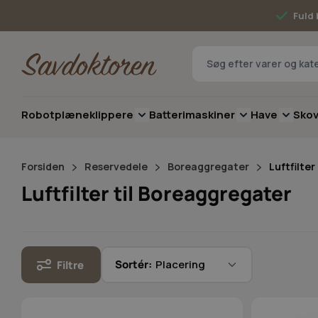
Skip to Content
Fuld 
Robotplæneklippere
Batterimaskiner
Have
Sko
Toggle submenu for Robotplæneklip
Toggle submenu 
Toggle 
Forsiden
Reservedele
Boreaggregater
Luftfilter
Luftfilter til Boreaggregater
Sortér:
Filtre