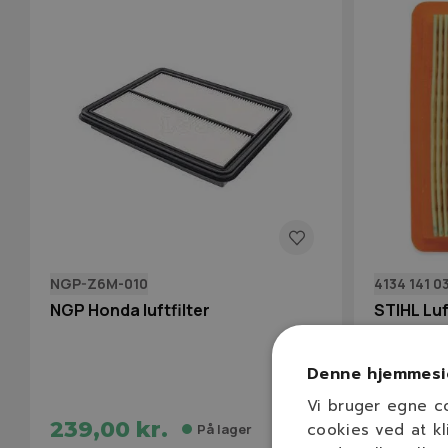
NGP-Z6M-010
4134 141 0
NGP Honda luftfilter
STIHL Luf
Denne hjemmesi
Vi bruger egne c
239,00 kr.
94,00 
cookies ved at kl
På lager