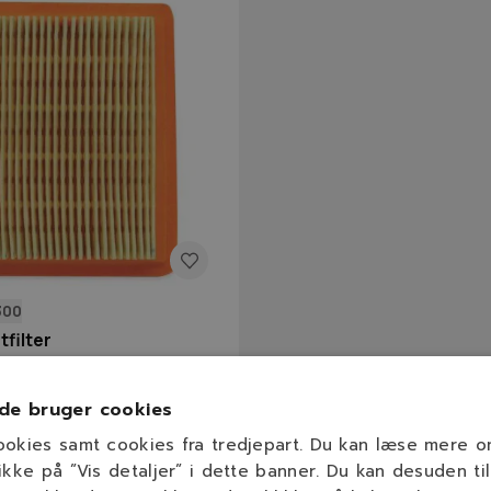
300
tfilter
Model
Se beskrivelse
de bruger cookies
ookies samt cookies fra tredjepart. Du kan læse mere 
kr.
ikke på ”Vis detaljer” i dette banner. Du kan desuden til
På lager