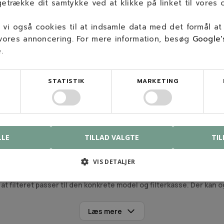
getrække dit samtykke ved at klikke på linket til vores c
vi også cookies til at indsamle data med det formål at
 vores annoncering. For mere information, besøg
Google'
e
.
iltrering af indsugningsluft beskytter motoren mod støv og snavs. 
rekt og rent filter understøtter stabil drift ved arbejde i jord og 
STATISTIK
MARKETING
 før luften når karburator og motor. Ved service af et boreaggrega
e til boreaggregater
, hvor luftfilter indgår som en af de faste sl
art
LLE
TILLAD VALGTE
TIL
ydning for motorgang, tomgang og start. Snavs i indsugningen 
tordele til boreaggregater
.
VIS DETALJER
 at filteret passer til den konkrete model og filterkasse. Der kan
Læs mere