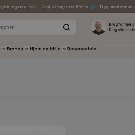
bytte- og returret
Gratis fragt over 599 kr.
Tryg handel med 
Søg
Brug for hjælp
Ring eller skri
v
Brands
Hjem og fritid
Reservedele
pere
for Batterimaskiner
submenu for Have
Toggle submenu for Skov
Toggle submenu for Brands
Toggle submenu for Hjem og fritid