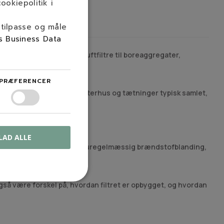
ookiepolitik i
 tilpasse og måle
s Business Data
I denne kategori findes luftfiltre til boreaggregater,
støvede omgivelser.
PRÆFERENCER
t gennemgås luftfilter, filterhus og tætninger typisk samlet,
iddele i motorservice.
LAD ALLE
kan også hænge sammen med uregelmæssig brændstofblanding,
 også være forskel på, hvordan filtret er opbygget, og hvordan