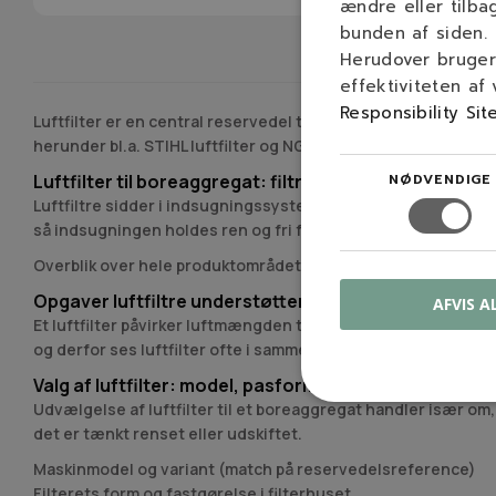
ændre eller tilba
bunden af siden.
Herudover bruger 
effektiviteten af
Responsibility Sit
Luftfilter er en central reservedel til boreaggregater, hvor f
herunder bl.a. STIHL luftfilter og NGP Honda luftfilter. Et kor
Luftfilter til boreaggregat: filtrering i indsugningen
NØDVENDIGE
Luftfiltre sidder i indsugningssystemet og stopper partikler,
så indsugningen holdes ren og fri for aflejringer.
Overblik over hele produktområdet findes under
reservedel
Opgaver luftfiltre understøtter: drift, tomgang og st
AFVIS A
Et luftfilter påvirker luftmængden til motoren og har bet
og derfor ses luftfilter ofte i samme servicetjek som
karbura
Valg af luftfilter: model, pasform og filtertype
Udvælgelse af luftfilter til et boreaggregat handler især om,
det er tænkt renset eller udskiftet.
Maskinmodel og variant (match på reservedelsreference)
Filterets form og fastgørelse i filterhuset