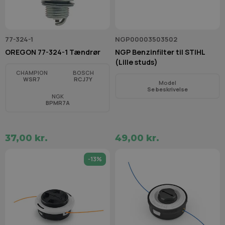
77-324-1
NGP00003503502
OREGON 77-324-1 Tændrør
NGP Benzinfilter til STIHL
(Lille studs)
CHAMPION
BOSCH
WSR7
RCJ7Y
Model
Se beskrivelse
NGK
BPMR7A
37,00 kr.
49,00 kr.
-13%