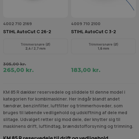
4002 710 2169
4009 710 2100
STIHL AutoCut C 26-2
STIHL AutoCut C 3-2
Trimmersnøre (Ø)
Trimmersnøre (Ø)
2,4
/ 2,7 mm
1,6
mm
305,00 kr.
265,00 kr.
183,00 kr.
KM 85 R dækker reservedele og sliddele til denne model i
kategorien for kombimaskiner. Her indgår blandt andet
tændrør, benzinfilter, luftfilter og trimmerhoveder, som
bruges til løbende vedligehold og udskiftning af dele med
slitage. Udvalget retter sig mod dele, der knytter sig til
maskinens drift, luftindtag, brændstofforsyning og trimning.
KM 85 R reservedele til drift og vedligehold