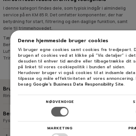
I denne kategori findes dele, som typisk indgår i almindelig
service på en KM 85 R. Det omfatter komponenter, der har
betydning for start, filtrering og den daglige funktion, samt
dele til trimmehovedet.
Tændrør
Denne hjemmeside bruger cookies
Benzinfilter
Vi bruger egne cookies samt cookies fra tredjepart.
Luftfilter
brugen af cookies ved at klikke på ”Vis detaljer” i de
Læs mere
Trimmerhoveder
desuden til enhver tid ændre eller tilbagetrække dit 
Maskinen hører til området
Kombi- og Multimaskiner
, hvor
på linket til vores cookiepolitik i bunden af siden.
reservedele er samlet efter den type udstyr, de hører til.
Herudover bruger vi også cookies til at indsamle dat
tilpasse og måle effektiviteten af vores annoncering.
Sliddele til STIHL KM 85 R og trimmerarbejde
besøg
Google's Business Data Responsibility Site
.
Brug for hjælp?
Blandt de viste varer indgår AutoCut-trimmerhoveder, som er
Ring eller skriv til Savdoktoren
den del, der bruges ved trimning. Sammen med filtre og
NØDVENDIGE
S
tændrør dækker kategorien derfor både roterende
+45 98 17 27 33
arbejdsdele og centrale servicekomponenter.
Besøg os
Fysisk butik og kompetencecenter
Det gør siden relevant ved søgninger efter stihl km 85, stihl
Skriv til os
km 85r og stihl km85r, hvor fokus er på udskiftning af konkrete
MARKETING
PR
Virkelyst 3
dele frem for selve maskinen.