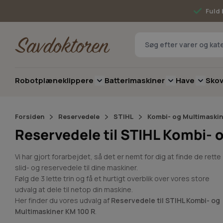
Skip to Content
Fuld 
Robotplæneklippere
Batterimaskiner
Have
Sko
Toggle submenu for Robotplæneklip
Toggle submenu 
Toggle 
Forsiden
Reservedele
STIHL
Kombi- og Multimaskin
Reservedele til STIHL Kombi- 
Vi har gjort forarbejdet, så det er nemt for dig at finde de rette
slid- og reservedele til dine maskiner.
Følg de 3 lette trin og få et hurtigt overblik over vores store
udvalg at dele til netop din maskine.
Her finder du vores udvalg af
Reservedele til STIHL Kombi- og
Multimaskiner KM 100 R
.