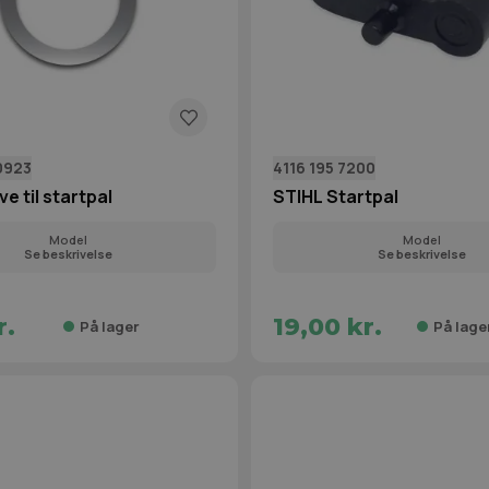
0923
4116 195 7200
e til startpal
STIHL Startpal
Model
Model
Se beskrivelse
Se beskrivelse
r.
19,00 kr.
På lager
På lage