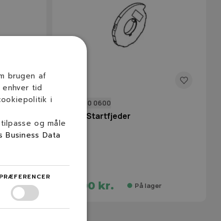
om brugen af
 enhver tid
ookiepolitik i
4180 190 0600
STIHL Startfjeder
 tilpasse og måle
s Business Data
PRÆFERENCER
80,00 kr.
r
På lager