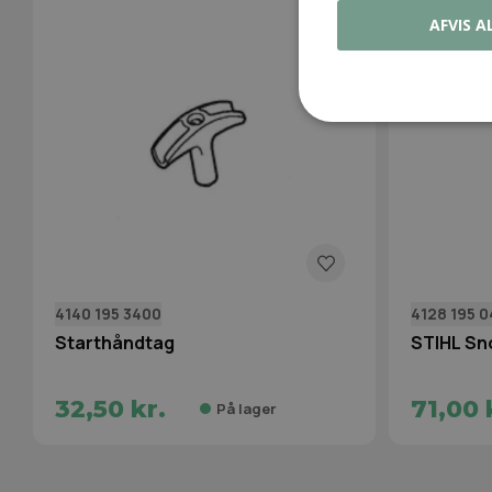
AFVIS A
4140 195 3400
4128 195 
Starthåndtag
STIHL Sn
32,50 kr.
71,00 
På lager