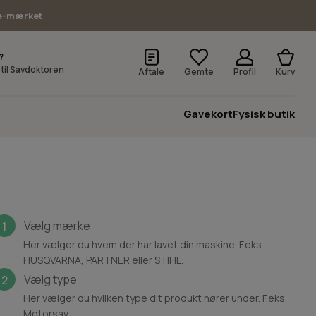
e-mærket
?
v til Savdoktoren
Aftale
Gemte
Profil
Kurv
Gavekort
Fysisk butik
Vælg mærke
1
Her vælger du hvem der har lavet din maskine. F.eks.
HUSQVARNA, PARTNER eller STIHL.
Vælg type
2
Her vælger du hvilken type dit produkt hører under. F.eks.
Motorsav.