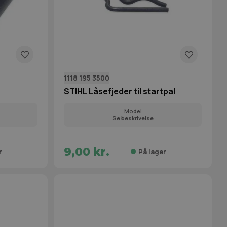
1118 195 3500
STIHL Låsefjeder til startpal
Model
Se beskrivelse
9,00 kr.
r
På lager