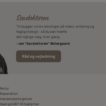
ecifikke maskine, og udvælgelsen handler derfor om at
“Vi bygger vores løsninger på viden, erfaring og
faglig indsigt - så du kan træffe
det rigtige valg, hver gang.
- Jan “Savdoktoren” Østergaard
Råd og vejledning
ion. Den struktur gør det lettere at finde dele til både
 samme maskintype.
 Retur
 Reparation
 Handelsbetingelser
 Spørgsmål? få hjælp her