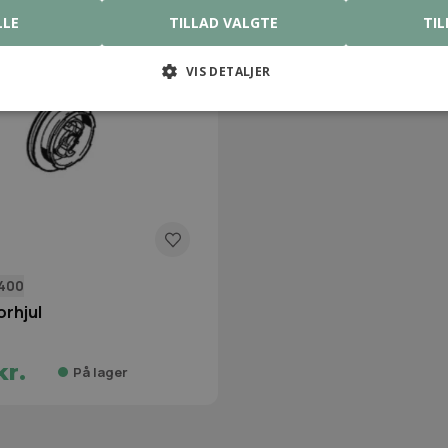
LLE
TILLAD VALGTE
TIL
VIS DETALJER
0400
orhjul
kr.
På lager