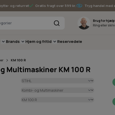
bytte- og returret
Gratis fragt over 599 kr.
Tryg handel med 
Søg
Brug for hjælp
Ring eller skri
v
Brands
Hjem og fritid
Reservedele
pere
for Batterimaskiner
submenu for Have
Toggle submenu for Skov
Toggle submenu for Brands
Toggle submenu for Hjem og fritid
er
KM 100 R
og Multimaskiner KM 100 R