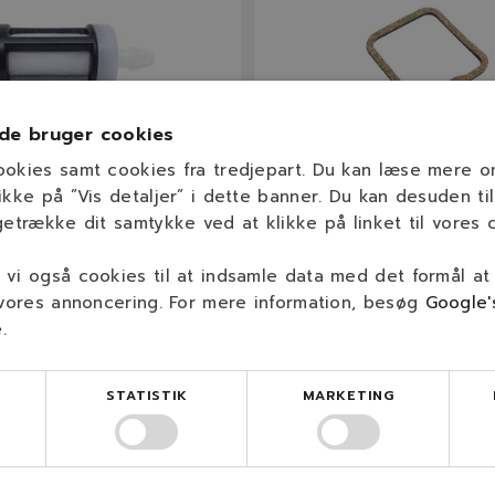
de bruger cookies
ookies samt cookies fra tredjepart. Du kan læse mere 
ikke på ”Vis detaljer” i dette banner. Du kan desuden til
getrække dit samtykke ved at klikke på linket til vores c
503502
4180 029 0500
filter til STIHL (Lille
STIHL Pakning
vi også cookies til at indsamle data med det formål at
 vores annoncering. For mere information, besøg
Google'
e
.
Model
Se beskrivelse
STATISTIK
MARKETING
kr.
14,00 kr.
På lager
På lage