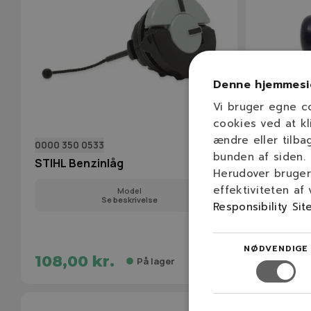
Denne hjemmesi
Vi bruger egne c
cookies ved at kl
ændre eller tilba
0000 350 0533
NGP00003
bunden af siden.
STIHL Benzinlåg
NGP Benzin
Herudover bruger 
studs)
effektiviteten af
Model
Se beskrivelse
Responsibility Sit
NØDVENDIGE
108,00 kr.
49,00 
På lager