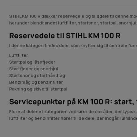
STIHL KM 100 R dækker reservedele og sliddele til denne mode
herunder blandt andet luftfilter, startsnor, startpal, snorhj
Reservedele til STIHL KM 100 R
I denne kategori findes dele, som knytter sig til centrale fu
Luftfilter
Startpal og låsefjeder
Startfjeder og snorhjul
Startsnor og starthåndtag
Benzinlåg og benzinfilter
Pakning og skive til startpal
Servicepunkter på KM 100 R: start, 
Flere af delene i kategorien vedrører de områder, der typisk
luftfilter og benzinfilter hører til de dele, der indgår i almin
KM 100 R hører under
Kombi- og Multimaskiner
, hvor det o