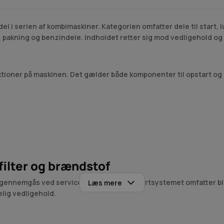
l i serien af kombimaskiner. Kategorien omfatter dele til start,
ul, pakning og benzindele. Indholdet retter sig mod vedligehold o
nktioner på maskinen. Det gælder både komponenter til opstart og 
filter og brændstof
 gennemgås ved service og fejlfinding. Startsystemet omfatter bla
Læs mere
delig vedligehold.
verordnede produktområde samler beslægtede modeller og reser