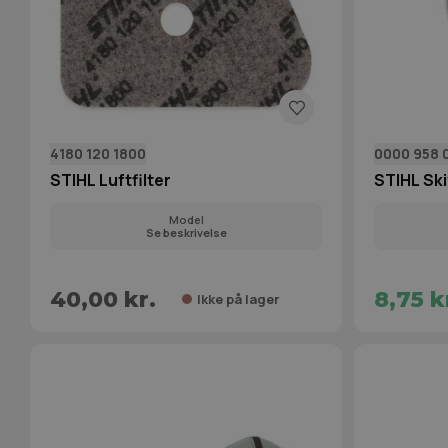
4180 120 1800
0000 958 
STIHL Luftfilter
STIHL Skiv
Model
Se beskrivelse
40,00 kr.
8,75 k
Ikke på lager