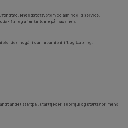
 luftindtag, brændstofsystem og almindelig service,
g udskiftning af enkeltdele på maskinen.
dele, der indgår i den løbende drift og tætning.
ndt andet startpal, startfjeder, snorhjul og startsnor, mens
vedele.