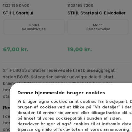
1123 195 0400
1123 195 7200
STIHL Snorhjul
STIHL Startpal C-E Modeller
Model
Model
Se Beskrivelse
Se beskrivelse
67,00 kr.
19,00 kr.
STIHL BG 85 omfatter reservedele til et blæseaggregat i
serien BG 85. Kategorien samler udvalgte dele til start,
brændstoftilførsel og løbende vedligehold, herunder
tændrør, benzinlåg, benzinfilter, membransæt, snorhjul,
Denne hjemmeside bruger cookies
startpal, låsefjeder og benzinslange.
Vi bruger egne cookies samt cookies fra tredjepart.
brugen af cookies ved at klikke på ”Vis detaljer” i de
Reservedele til STIHL BG 85 start og tænding
desuden til enhver tid ændre eller tilbagetrække dit 
I denne kategori findes flere dele omkring startforløb og
på linket til vores cookiepolitik i bunden af siden.
tænding. Det omfatter blandt andet tændrør, startsnor,
Herudover bruger vi også cookies til at indsamle dat
snorhjul, startpal og tilhørende smådele, som indgår i
tilpasse og måle effektiviteten af vores annoncering.