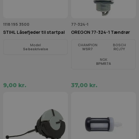
1118 195 3500
77-324-1
STIHL Låsefjeder til startpal
OREGON 77-324-1 Tændrør
Model
CHAMPION
BOSCH
Se beskrivelse
WSR7
RCJ7Y
NGK
BPMR7A
9,00 kr.
37,00 kr.