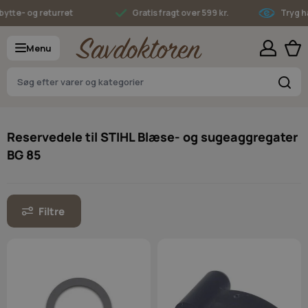
Skip to Content
tte- og returret
Gratis fragt over 599 kr.
Tryg han
Menu
S
Reservedele til STIHL Blæse- og sugeaggregater
BG 85
Filtre