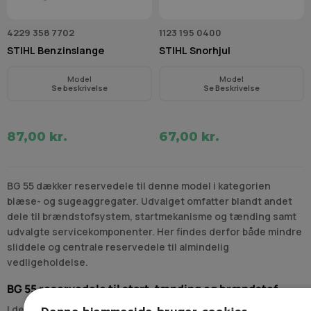
4229 358 7702
1123 195 0400
STIHL Benzinslange
STIHL Snorhjul
Model
Model
Se beskrivelse
Se Beskrivelse
87,00 kr.
67,00 kr.
BG 55 dækker reservedele til denne model i kategorien
blæse- og sugeaggregater. Udvalget omfatter blandt andet
dele til brændstofsystem, startmekanisme og tænding samt
udvalgte servicekomponenter. Her findes derfor både mindre
sliddele og centrale reservedele til almindelig
vedligeholdelse.
BG 55 reservedele til start, tænding og brændstof
I denne kategori ses dele som tændrør, benzinlåg,