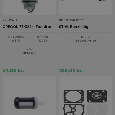
77-324-1
0000 350 0533
OREGON 77-324-1 Tændrør
STIHL Benzinlåg
CHAMPION
BOSCH
Model
WSR7
RCJ7Y
Se beskrivelse
NGK
BPMR7A
37,00 kr.
108,00 kr.