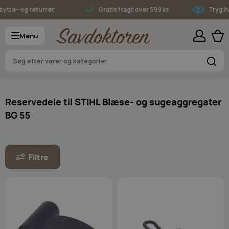
Skip to Content
tte- og returret
Gratis fragt over 599 kr.
Tryg ha
Menu
S
Reservedele til STIHL Blæse- og sugeaggregater
BG 55
Filtre