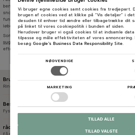
Denne hjemmeside bruger cookies
benzinfilter, benzinslange, startpal, låsefjeder til startpal og
Vi bruger egne cookies samt cookies fra tredjepart.
snorhjul. Det peger på et sortiment, der retter sig mod
brugen af cookies ved at klikke på ”Vis detaljer” i de
funktioner omkring opstart, brændstoftilførsel og den
desuden til enhver tid ændre eller tilbagetrække dit 
løbende drift.
på linket til vores cookiepolitik i bunden af siden.
Herudover bruger vi også cookies til at indsamle dat
Som modelgruppe hører BG 55 under
Blæse- og
tilpasse og måle effektiviteten af vores annoncering.
sugeaggregater
, hvor de overordnede produkttyper samles
besøg
Google's Business Data Responsibility Site
.
Læs mere
efter maskintype.
Dele i kategorien BG 55
NØDVENDIGE
S
Tændrør
Benzinlåg
Brug for hjælp?
Benzinfilter
Ring eller skriv til Savdoktoren
MARKETING
PR
Benzinslange
Startpal og låsefjeder
+45 98 17 27 33
Snorhjul
Besøg os
Membransæt
Fysisk butik og kompetencecenter
Listen viser, at kategorien spænder fra forbrugsdele til mere
Skriv til os
TILLAD ALLE
Virkelyst 3
funktionsbestemte komponenter. Det gør siden relevant ved
råd og vejledning
9400 Nørresundby
både almindelig service og udskiftning af enkeltdele.
TILLAD VALGTE
Få råd og vejledning hos Savdoktoren