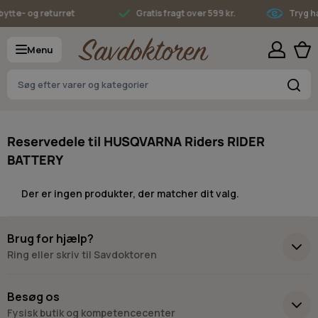
Skip to Content
ytte- og returret
Gratis fragt over 599 kr.
Tryg h
Menu
S
Reservedele til HUSQVARNA Riders RIDER
BATTERY
Der er ingen produkter, der matcher dit valg.
Brug for hjælp?
Ring eller skriv til Savdoktoren
+45 98 17 27 33
Besøg os
Fysisk butik og kompetencecenter