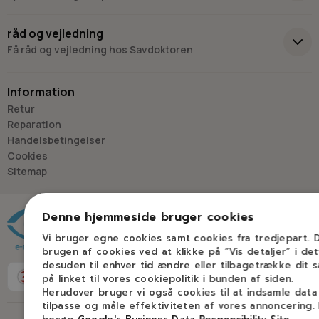
Skriv til os
Virkelyst 3
råd og vejledning
9400 Nørresundby
Få råd og vejledning hos Savdoktoren
Hverdage: 8.00-16.00
Lørdag & søndag: Lukket
Information
“Vi bygger vores løsninger på viden, erfaring og faglig indsigt
Retur
- så du kan træffe
Reparation
det rigtige valg, hver gang.
Handelsbetingelser
- Jan “Savdoktoren” Østergaard
Cookies
Sitemap
Råd og vejledning
Denne hjemmeside bruger cookies
Vi bruger egne cookies samt cookies fra tredjepart.
brugen af cookies ved at klikke på ”Vis detaljer” i de
desuden til enhver tid ændre eller tilbagetrække dit 
på linket til vores cookiepolitik i bunden af siden.
Herudover bruger vi også cookies til at indsamle dat
tilpasse og måle effektiviteten af vores annoncering.