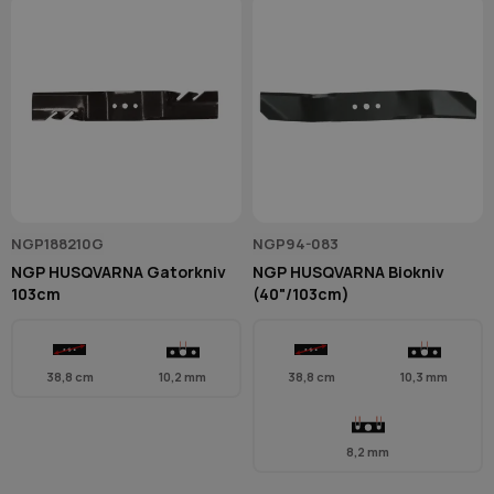
NGP188210G
NGP94-083
NGP HUSQVARNA Gatorkniv
NGP HUSQVARNA Biokniv
103cm
(40"/103cm)
38,8 cm
10,2 mm
38,8 cm
10,3 mm
8,2 mm