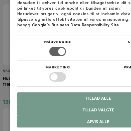
desuden til enhver tid ændre eller tilbagetrække dit 
på linket til vores cookiepolitik i bunden af siden.
Herudover bruger vi også cookies til at indsamle dat
tilpasse og måle effektiviteten af vores annoncering.
besøg
Google's Business Data Responsibility Site
.
NØDVENDIGE
S
MARKETING
PR
586 96 64-01
586 96 64-02
Husqvarna Pedalgummi
Husqvarna Pedalgummi
fremdrift
bremse
TILLAD ALLE
138,00 kr.
176,00 kr.
TILLAD VALGTE
AFVIS ALLE