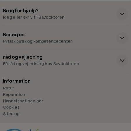
Brug for hjælp?
Ring eller skriv til Savdoktoren
+45 98 17 27 33
Besøg os
Fysisk butik og kompetencecenter
Skriv til os
Virkelyst 3
råd og vejledning
9400 Nørresundby
Få råd og vejledning hos Savdoktoren
Hverdage: 8.00-16.00
Lørdag & søndag: Lukket
Information
“Vi bygger vores løsninger på viden, erfaring og faglig indsigt
Retur
- så du kan træffe
Reparation
det rigtige valg, hver gang.
Handelsbetingelser
- Jan “Savdoktoren” Østergaard
Cookies
Sitemap
Råd og vejledning