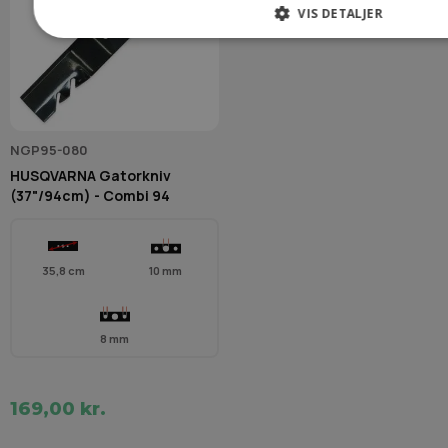
VIS DETALJER
NGP95-080
HUSQVARNA Gatorkniv
(37"/94cm) - Combi 94
35,8 cm
10 mm
8 mm
169,00 kr.