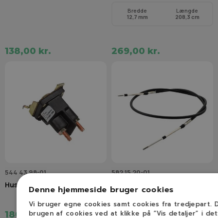
Bredde
Længde
12,7 mm
208,3 cm
138,00 kr.
269,00 kr.
544 43 98-01
582 15 20-01
Husqvarna Startrelæ
Husqvarna bremsekabel
Denne hjemmeside bruger cookies
Vi bruger egne cookies samt cookies fra tredjepart.
brugen af cookies ved at klikke på ”Vis detaljer” i de
180,00 kr.
625,00 kr.