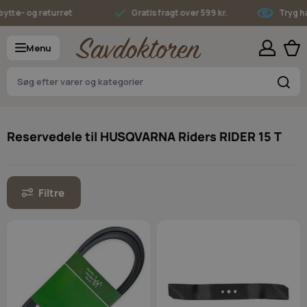
Skip to Content
- og returret
Gratis fragt over 599 kr.
Tryg hande
Menu
S
Reservedele til HUSQVARNA Riders RIDER 15 T
Filtre