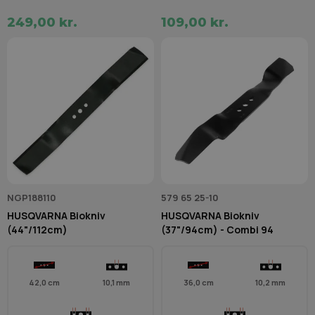
249,00 kr.
109,00 kr.
NGP188110
579 65 25-10
HUSQVARNA Biokniv
HUSQVARNA Biokniv
(44"/112cm)
(37"/94cm) - Combi 94
42,0 cm
10,1 mm
36,0 cm
10,2 mm