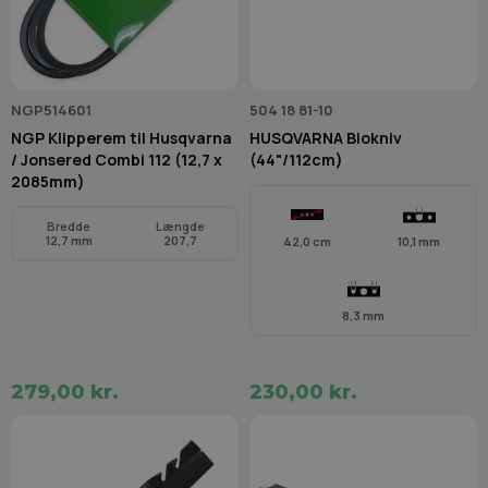
NGP514601
504 18 81-10
NGP Klipperem til Husqvarna
HUSQVARNA Biokniv
/ Jonsered Combi 112 (12,7 x
(44"/112cm)
2085mm)
Bredde
Længde
12,7 mm
207,7
42,0 cm
10,1 mm
8,3 mm
279,00 kr.
230,00 kr.