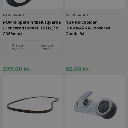
NGP514601
NGP064901
NGP Klipperem til Husqvarna
NGP Knivholder
/ Jonsered Combi 112 (12,7 x
HUSQVARNA/Jonsered -
2085mm)
Combi 94
Bredde
Længde
12,7 mm
207,7
279,00 kr.
85,00 kr.