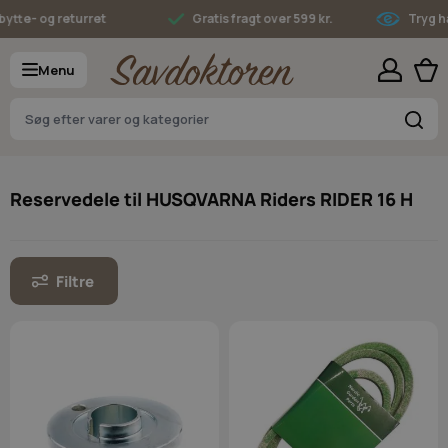
Skip to Content
tte- og returret
Gratis fragt over 599 kr.
Tryg ha
Menu
S
Reservedele til HUSQVARNA Riders RIDER 16 H
Filtre