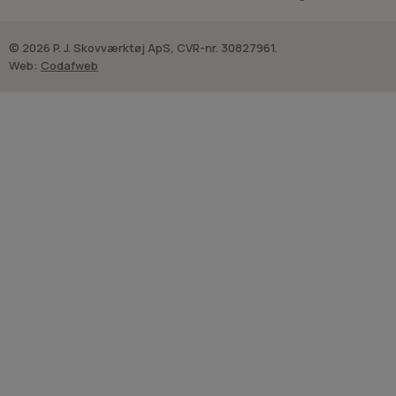
© 2026 P. J. Skovværktøj ApS, CVR-nr. 30827961.
Web:
Codafweb