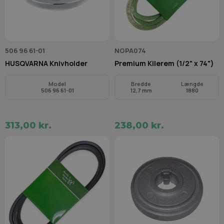
506 96 61-01
NGPA074
HUSQVARNA Knivholder
Premium Kilerem (1/2" x 74")
Model
Bredde
Længde
506 96 61-01
12,7 mm
1880
313,00 kr.
238,00 kr.