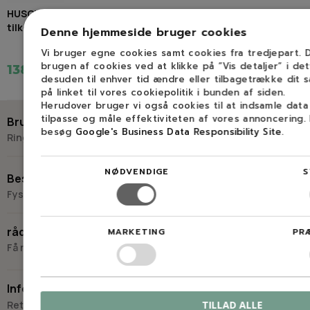
HUSQVARNA fjeder
tilkoblingsrem
Denne hjemmeside bruger cookies
Vi bruger egne cookies samt cookies fra tredjepart.
brugen af cookies ved at klikke på ”Vis detaljer” i de
138,00 kr.
desuden til enhver tid ændre eller tilbagetrække dit 
på linket til vores cookiepolitik i bunden af siden.
Herudover bruger vi også cookies til at indsamle dat
tilpasse og måle effektiviteten af vores annoncering.
Brug for hjælp?
besøg
Google's Business Data Responsibility Site
.
Ring eller skriv til Savdoktoren
+45 98 17 27 33
NØDVENDIGE
S
Besøg os
Fysisk butik og kompetencecenter
Skriv til os
Virkelyst 3
råd og vejledning
MARKETING
PR
9400 Nørresundby
Få råd og vejledning hos Savdoktoren
Hverdage: 8.00-16.00
Lørdag & søndag: Lukket
Information
“Vi bygger vores løsninger på viden, erfaring og faglig indsigt
Retur
TILLAD ALLE