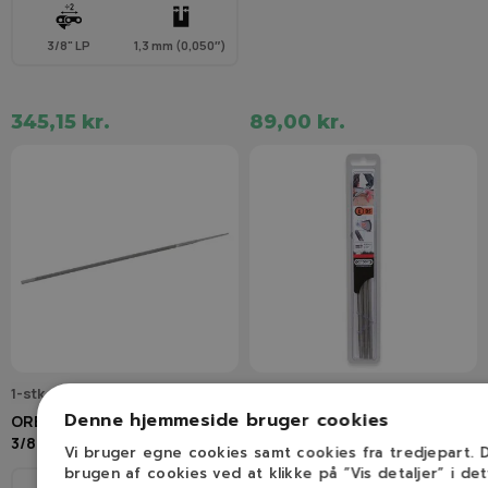
3/8" LP
1,3 mm (0,050″)
345,15 kr.
89,00 kr.
1-stk-4.0mm-rundfil
Q70509C
Denne hjemmeside bruger cookies
OREGON Rundfil (4,0 mm
OREGON Rundfile 4,0 mm (3
3/8H" & 1/4")
stk)
Vi bruger egne cookies samt cookies fra tredjepart.
brugen af cookies ved at klikke på ”Vis detaljer” i de