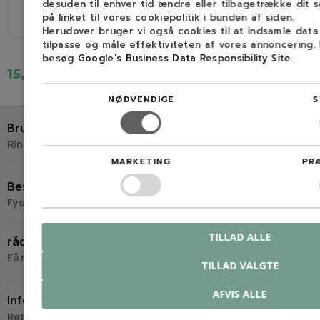
desuden til enhver tid ændre eller tilbagetrække dit 
Ø
Ø
på linket til vores cookiepolitik i bunden af siden.
1/4", 3/8H
4,0mm
1/4", 3/8H
4,0mm
Herudover bruger vi også cookies til at indsamle dat
tilpasse og måle effektiviteten af vores annoncering.
besøg
Google's Business Data Responsibility Site
.
15,00 kr.
45,00 kr.
NØDVENDIGE
S
Brug for hjælp?
Ring eller skriv til Savdoktoren
MARKETING
PR
+45 98 17 27 33
Besøg os
Fysisk butik og kompetencecenter
Skriv til os
Virkelyst 3
TILLAD ALLE
råd og vejledning
9400 Nørresundby
Få råd og vejledning hos Savdoktoren
TILLAD VALGTE
Hverdage: 8.00-16.00
Lørdag & søndag: Lukket
AFVIS ALLE
Information
“Vi bygger vores løsninger på viden, erfaring og faglig indsigt
Retur