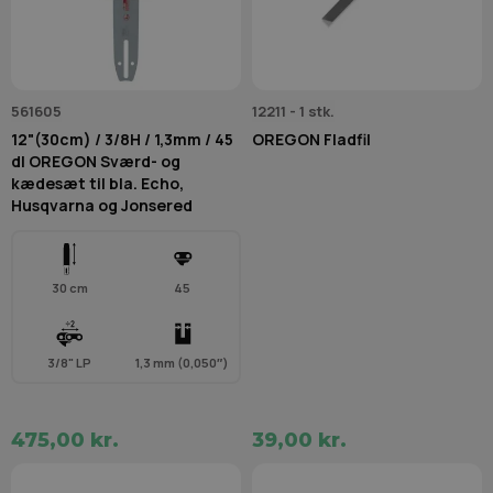
561605
12211 - 1 stk.
12"(30cm) / 3/8H / 1,3mm / 45
OREGON Fladfil
dl OREGON Sværd- og
kædesæt til bla. Echo,
Husqvarna og Jonsered
30 cm
45
3/8" LP
1,3 mm (0,050″)
475,00 kr.
39,00 kr.