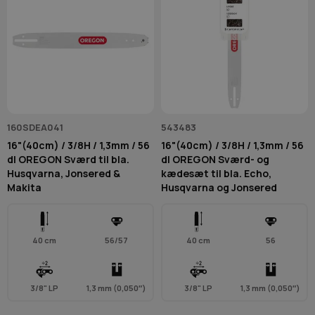
160SDEA041
543483
16"(40cm) / 3/8H / 1,3mm / 56
16"(40cm) / 3/8H / 1,3mm / 56
dl OREGON Sværd til bla.
dl OREGON Sværd- og
Husqvarna, Jonsered &
kædesæt til bla. Echo,
Makita
Husqvarna og Jonsered
40 cm
56/57
40 cm
56
3/8" LP
1,3 mm (0,050″)
3/8" LP
1,3 mm (0,050″)