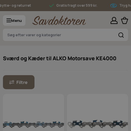
Skip to Content
tte- og returret
Gratis fragt over 599 kr.
Tryg ha
Menu
S
Sværd og Kæder til ALKO Motorsave KE4000
Filtre