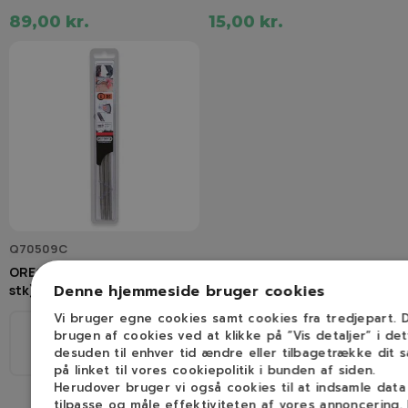
89,00 kr.
15,00 kr.
Q70509C
OREGON Rundfile 4,0 mm (3
Denne hjemmeside bruger cookies
stk)
Vi bruger egne cookies samt cookies fra tredjepart.
brugen af cookies ved at klikke på ”Vis detaljer” i de
Ø
desuden til enhver tid ændre eller tilbagetrække dit 
1/4", 3/8H
4,0mm
på linket til vores cookiepolitik i bunden af siden.
Herudover bruger vi også cookies til at indsamle dat
tilpasse og måle effektiviteten af vores annoncering.