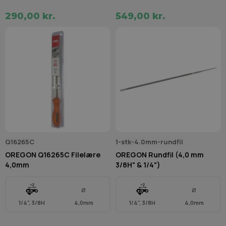
290,00 kr.
549,00 kr.
Q16265C
1-stk-4.0mm-rundfil
OREGON Q16265C Filelære
OREGON Rundfil (4,0 mm
4,0mm
3/8H" & 1/4")
Ø
Ø
1/4", 3/8H
4,0mm
1/4", 3/8H
4,0mm