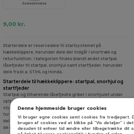
Se beskrivelse
9,00 kr.
Starterdele er reservedele til startsystemet på
hækkeklippere, herunder dele der indgår i snortræk og
returfunktion. I kategorien findes blandt andet startpal,
låsefjeder til startpal, snorhjul samt startfjeder, herunder
dele fra bl.a. STIHL og Honda.
Starterdele til hækkeklippere: startpal, snorhjul og
startfjeder
Startpal og tilhørende låsefjedre griber i snorhjulet under
optræk og frigiver igen, når motoren tager fat. Snorhjulet
Denne hjemmeside bruger cookies
styrer startsnoren og samler den op, og en startfjeder sørger
for returtræk. Starterdele udskiftes typisk enkeltvis, når en
Vi bruger egne cookies samt cookies fra tredjepart.
del er slidt, knækket eller ikke længere arbejder sammen med
brugen af cookies ved at klikke på ”Vis detaljer” i de
de øvrige komponenter.
desuden til enhver tid ændre eller tilbagetrække dit 