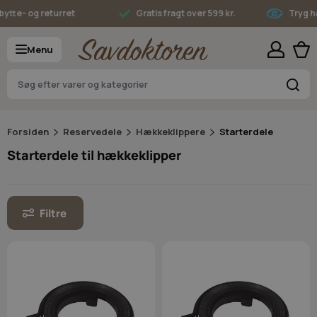
Skip to Content
tte- og returret
Gratis fragt over 599 kr.
Tryg han
Menu
S
Forsiden
Reservedele
Hækkeklippere
Starterdele
Starterdele til hækkeklipper
Filtre