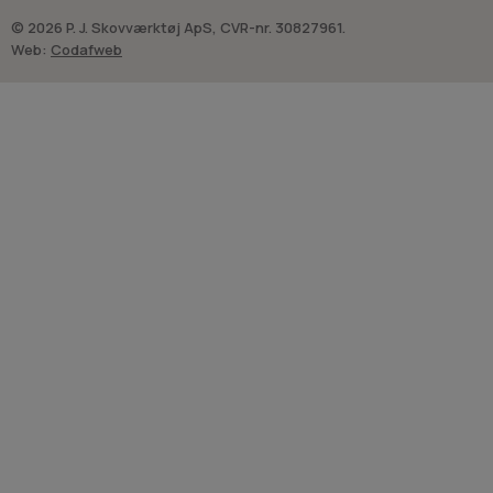
© 2026 P. J. Skovværktøj ApS, CVR-nr. 30827961.
Web:
Codafweb