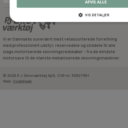
AFVIS ALLE
VIS DETALJER
Vi er Danmarks suverænt mest velassorterede forretning
med professionelt udstyr, reservedele og sliddele til alle
slags motoriserede skovningsredskaber - fra de mindste
motorsave til de største mekaniserede skovningsmaskiner.
© 2026 P. J. Skovværktøj ApS, CVR-nr. 30827961.
Web:
Codafweb