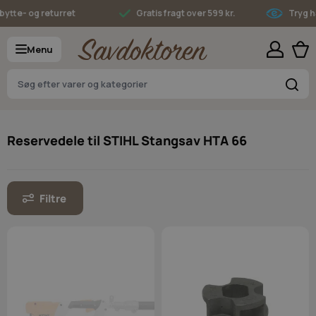
Skip to Content
ytte- og returret
Gratis fragt over 599 kr.
Tryg ha
Menu
S
Reservedele til STIHL Stangsav HTA 66
Filtre