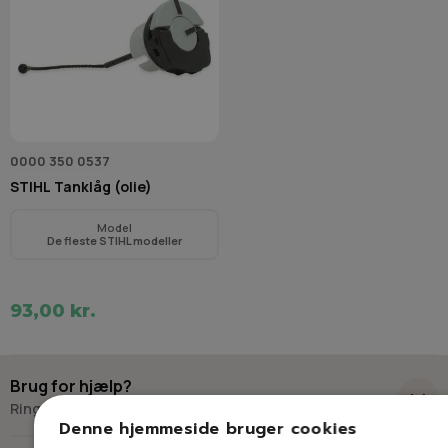
0000 350 0537
STIHL Tanklåg (olie)
Model
De fleste STIHL modeller
93,00 kr.
Brug for hjælp?
Ring eller skriv til Savdoktoren
Denne hjemmeside bruger cookies