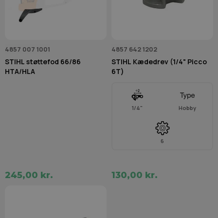
4857 007 1001
4857 642 1202
STIHL støttefod 66/86
STIHL Kædedrev (1/4" Picco
HTA/HLA
6T)
1/4"
Hobby
6
245,00 kr.
130,00 kr.