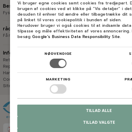
+45 98 17 27 33
Vi bruger egne cookies samt cookies fra tredjepart.
Besøg os
brugen af cookies ved at klikke på ”Vis detaljer” i de
Fysisk butik og kompetencecenter
desuden til enhver tid ændre eller tilbagetrække dit 
på linket til vores cookiepolitik i bunden af siden.
Skriv til os
Virkelyst 3
Herudover bruger vi også cookies til at indsamle dat
råd og vejledning
9400 Nørresundby
tilpasse og måle effektiviteten af vores annoncering.
Få råd og vejledning hos Savdoktoren
besøg
Google's Business Data Responsibility Site
.
Hverdage: 8.00-16.00
Lørdag & søndag: Lukket
Information
NØDVENDIGE
S
“Vi bygger vores løsninger på viden, erfaring og faglig indsigt
Retur
- så du kan træffe
Reparation
det rigtige valg, hver gang.
Handelsbetingelser
- Jan “Savdoktoren” Østergaard
Cookies
MARKETING
PR
Sitemap
Råd og vejledning
TILLAD ALLE
TILLAD VALGTE